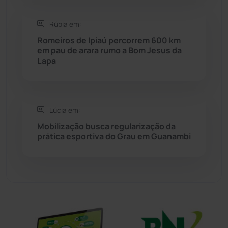
Sítio do Mato
(42)
Rúbia em:
Romeiros de Ipiaú percorrem 600 km
Sudoeste Baiano
(1530)
em pau de arara rumo a Bom Jesus da
Lapa
Tanhaçu
(426)
Tanque Novo
(126)
Lúcia em:
Mobilização busca regularização da
Tecnologia
(12)
prática esportiva do Grau em Guanambi
Urandi
(157)
Vitória da Conquista
(2516)