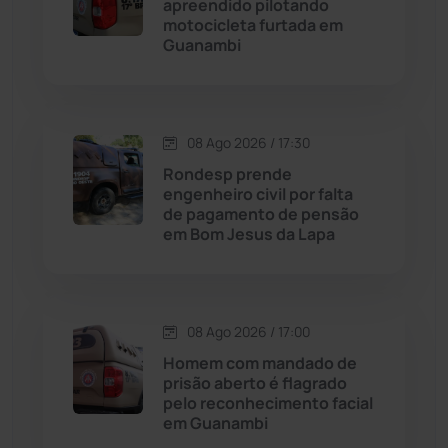
apreendido pilotando
Cordeiros
(49)
motocicleta furtada em
Guanambi
Dom Basílio
(391)
Economia
(1236)
08 Ago 2026 / 17:30
Rondesp prende
Educação
(232)
engenheiro civil por falta
de pagamento de pensão
em Bom Jesus da Lapa
Érico Cardoso
(82)
Esportes
(522)
08 Ago 2026 / 17:00
Eventos
(24)
Homem com mandado de
prisão aberto é flagrado
pelo reconhecimento facial
Feira da Mata
(23)
em Guanambi