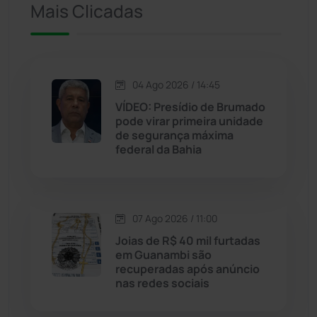
Iuiu
(173)
Mais Clicadas
Jacaraci
(97)
Jequié
(314)
04 Ago 2026 / 14:45
VÍDEO: Presídio de Brumado
pode virar primeira unidade
Jussiape
(98)
de segurança máxima
federal da Bahia
Justiça
(1470)
Lagoa Real
(182)
07 Ago 2026 / 11:00
Licínio de Almeida
(118)
Joias de R$ 40 mil furtadas
em Guanambi são
recuperadas após anúncio
Livramento de Nossa...
(1338)
nas redes sociais