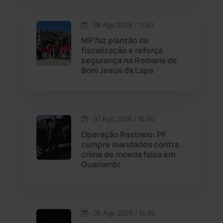
Macaúbas
(715)
08 Ago 2026 / 11:30
Maetinga
(101)
MP faz plantão de
fiscalização e reforça
Malhada
(82)
segurança na Romaria de
Bom Jesus da Lapa
Malhada de Pedras
(508)
Matina
(71)
07 Ago 2026 / 16:50
Operação Rastreio: PF
Mortugaba
(31)
cumpre mandados contra
crime de moeda falsa em
Guanambi
Mundo
(437)
Oliveira dos Brejinhos
(67)
06 Ago 2026 / 14:00
Palmas de Monte Alto
(263)