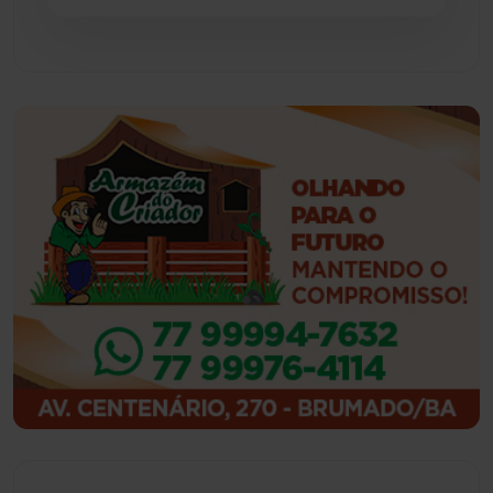
Guajeru
(130)
Guanambi
(3501)
Ibiassucê
(168)
Ibicoara
(221)
Ibipitanga
(116)
Ibitiara
(32)
Igaporã
(218)
Ituaçu
(256)