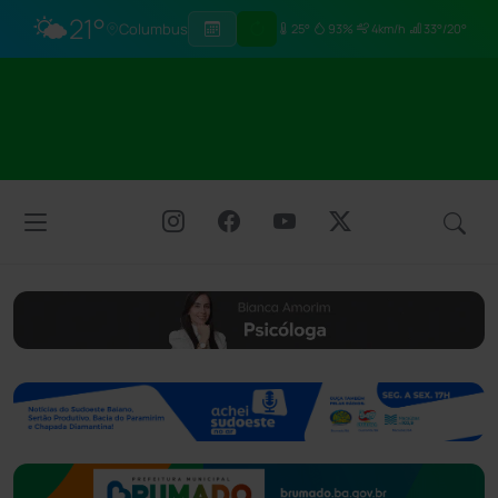
🌤️
21°
Columbus
25°
93%
4km/h
33°/20°