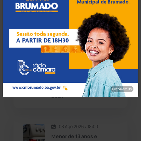
09 Ago 2026 / Há 5 horas
Candiba
(157)
Corpo de lavrador
desaparecido há quase um
Cândido Sales
(121)
mês é encontrado na zona
rural de Ibiassucê
Caraíbas
(103)
Carinhanha
(300)
08 Ago 2026 / 18:30
Botuporã alcança melhor
Caturama
(65)
desempenho no Ensino
Médio da Bahia no Ideb
Fecha em 8s
2025
Chapada Diamantina
(430)
Condeúba
(133)
08 Ago 2026 / 18:00
Contendas do Sincorá
(79)
Menor de 13 anos é