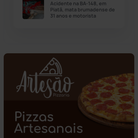
Acidente na BA-148, em
Piatã, mata brumadense de
Paramirim
(342)
31 anos e motorista
Pindaí
(103)
Piripá
(90)
Planalto
(59)
Poções
(182)
Polícia Civil
(59)
Polícia Militar
(27)
Política
(03)