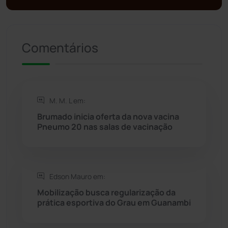
Presidente Jânio Qu...
(125)
Comentários
Riacho de Santana
(309)
Rio de Contas
(411)
M. M. L em:
Rio do Antônio
(203)
Brumado inicia oferta da nova vacina
Pneumo 20 nas salas de vacinação
Rio do Pires
(98)
Saúde
(2429)
Edson Mauro em:
Seabra
(51)
Mobilização busca regularização da
prática esportiva do Grau em Guanambi
Sebastião Laranjeiras
(96)