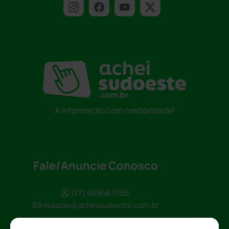
A informação com credibilidade!
Fale/Anuncie Conosco
(77) 99968-1705
redacao@acheisudoeste.com.br