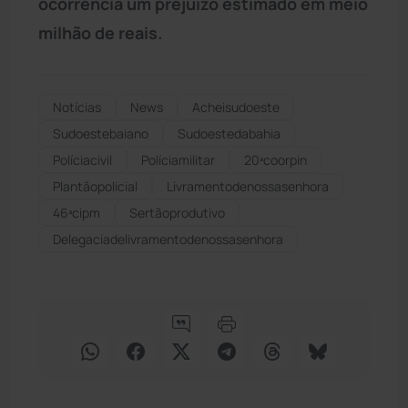
ocorrência um prejuízo estimado em meio
milhão de reais.
Notícias
News
Acheisudoeste
Sudoestebaiano
Sudoestedabahia
Políciacivil
Políciamilitar
20ªcoorpin
Plantãopolicial
Livramentodenossasenhora
46ªcipm
Sertãoprodutivo
Delegaciadelivramentodenossasenhora