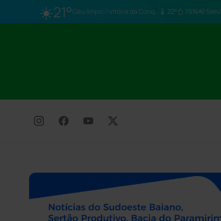
☀️
21°
Céu limpo
Vitória da Conq…
22°
75%
5km/