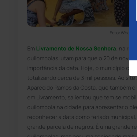
Foto: WhatsA
Em
Livramento de Nossa Senhora
, na re
quilombolas lutam para que o 20 de novem
importância da data. Hoje, o município co
totalizando cerca de 3 mil pessoas. Ao site
Aparecido Ramos da Costa, que também é A
em Livramento, salientou que tem se mob
quilombola na cidade para apresentar o plei
reconhecer a data como feriado municipal
grande parcela de negros. É uma grande re
quilombolas, mas por uma sociedade mais ig