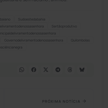
baiano
Sudoestedabahia
delivramentodenossasenhora
Sertãoprodutivo
icipaldelivramentodenossasenhora
Governodelivramentodenossasenhora
Quilombolas
nsciêncianegra
PRÓXIMA NOTÍCIA