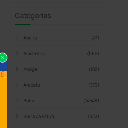
Categorias
Abaíra
(41)
Acidentes
(666)
Anagé
(183)
Aracatu
(373)
Bahia
(14546)
Barra da Estiva
(333)