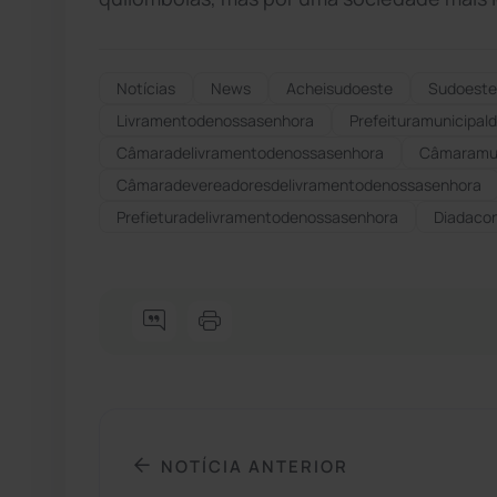
Notícias
News
Acheisudoeste
Sudoeste
Livramentodenossasenhora
Prefeituramunicipal
Câmaradelivramentodenossasenhora
Câmaramun
Câmaradevereadoresdelivramentodenossasenhora
Prefieturadelivramentodenossasenhora
Diadaco
NOTÍCIA ANTERIOR