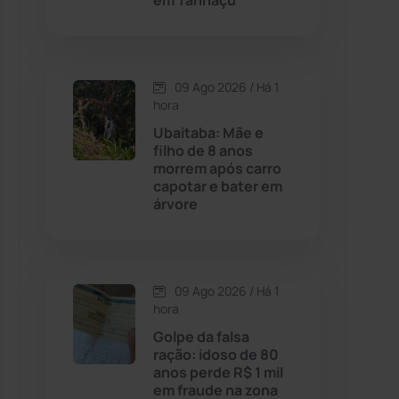
em Tanhaçu
Contendas do Sincorá
(79)
09 Ago 2026 / Há 1
Cordeiros
(49)
hora
Ubaitaba: Mãe e
Dom Basílio
(391)
filho de 8 anos
morrem após carro
capotar e bater em
Economia
(1236)
árvore
Educação
(232)
Érico Cardoso
(82)
09 Ago 2026 / Há 1
hora
Golpe da falsa
Esportes
(522)
ração: idoso de 80
anos perde R$ 1 mil
Eventos
(24)
em fraude na zona