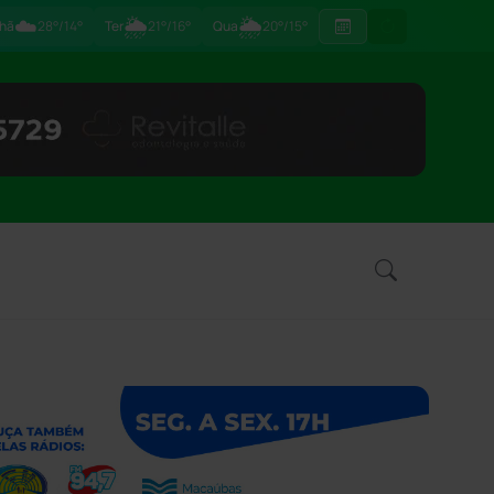
☁️
🌦
🌦
hã
28°/14°
Ter
21°/16°
Qua
20°/15°