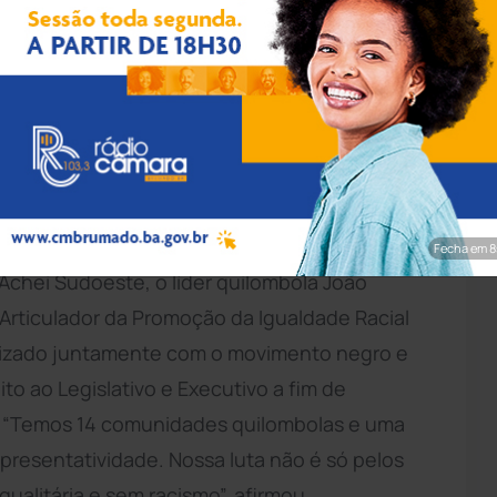
pp/Achei Sudoeste
gião sudoeste da Bahia, as comunidades
bro seja considerado feriado tamanha a
nta com 14 comunidades quilombolas,
Fecha em 7
 Achei Sudoeste, o líder quilombola João
rticulador da Promoção da Igualdade Racial
ilizado juntamente com o movimento negro e
to ao Legislativo e Executivo a fim de
. “Temos 14 comunidades quilombolas e uma
presentatividade. Nossa luta não é só pelos
ualitária e sem racismo”, afirmou.