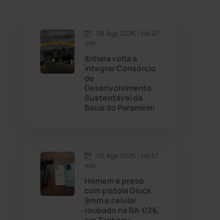
Caetanos
(47)
Caetité
(1504)
09 Ago 2026 / Há 27
min
Candiba
(157)
Ibitiara volta a
integrar Consórcio
de
Cândido Sales
(121)
Desenvolvimento
Sustentável da
Bacia do Paramirim
Caraíbas
(103)
Carinhanha
(300)
09 Ago 2026 / Há 57
Caturama
(65)
min
Homem é preso
com pistola Glock
Chapada Diamantina
(430)
9mm e celular
roubado na BA-026,
Condeúba
(133)