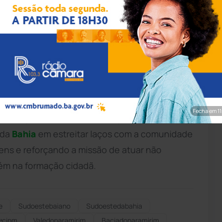
pp/Achei Sudoeste
ndependente de
Polícia Militar
(CIPM) realizou
l Padre Durval Soares de Sales, na cidade de
 Caminhos para um Futuro Melhor, a atividade
o, abordando a importância da tomada de
Fecha em 9
nstrução de um futuro mais promissor. A ação
 da
Bahia
em estreitar laços com a comunidade
ens e reforçando a missão de atuar não
ém na formação cidadã.
e
Sudoestebaiano
Sudoestedabahia
ªcipm
Valedoparamirim
Baciadoparamirim