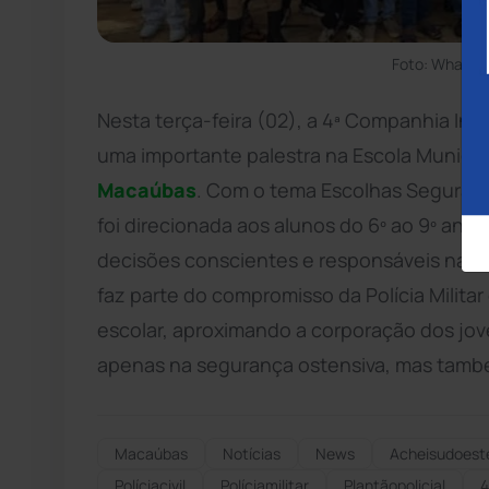
Foto: WhatsA
Nesta terça-feira (02), a 4ª Companhia I
uma importante palestra na Escola Municipa
Macaúbas
. Com o tema Escolhas Seguras:
foi direcionada aos alunos do 6º ao 9º an
decisões conscientes e responsáveis na co
faz parte do compromisso da Polícia Militar
escolar, aproximando a corporação dos jov
apenas na segurança ostensiva, mas tamb
Macaúbas
Notícias
News
Acheisudoest
Políciacivil
Políciamilitar
Plantãopolicial
4