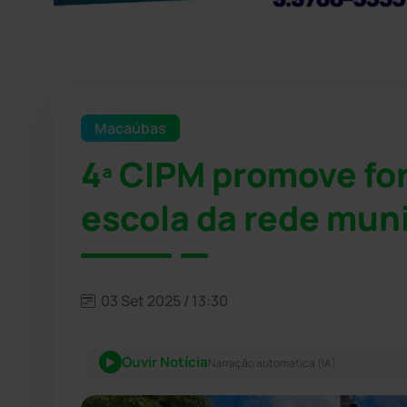
Macaúbas
4ª CIPM promove fo
escola da rede mun
03 Set 2025 / 13:30
Ouvir Notícia
Narração automática (IA)