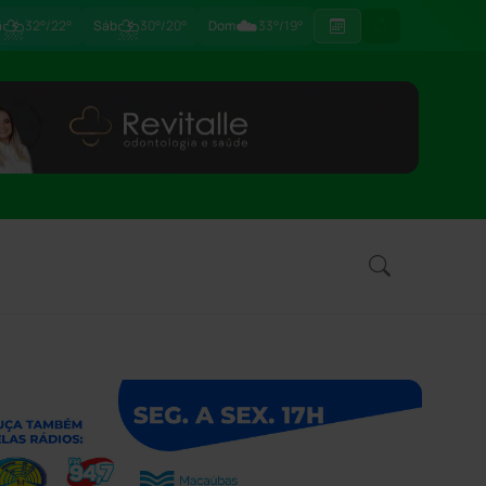
⛈
⛈
☁️
ã
32°/22°
Sáb
30°/20°
Dom
33°/19°