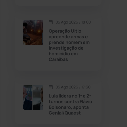
Contendas do Sincorá
(79)
05 Ago 2026 / 18:00
Cordeiros
(49)
Operação Ultio
apreende armas e
prende homem em
Dom Basílio
(391)
investigação de
homicídio em
Caraíbas
Economia
(1235)
Educação
(231)
05 Ago 2026 / 17:30
Érico Cardoso
(82)
Lula lidera no 1º e 2º
turnos contra Flávio
Bolsonaro, aponta
Esportes
(522)
Genial/Quaest
Eventos
(24)