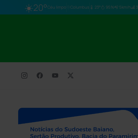
☀️
20°
Céu limpo
Columbus
23°
95%
5km/h
3