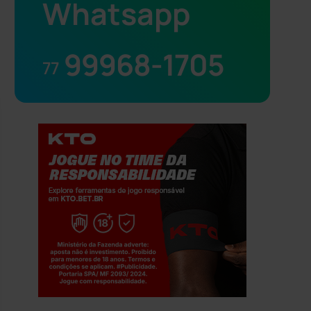
Whatsapp
99968-1705
77
Jogue com responsabilidade. 18+