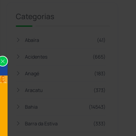
Categorias
Abaíra
(41)
Acidentes
(665)
Anagé
(183)
Aracatu
(373)
Bahia
(14543)
Barra da Estiva
(333)