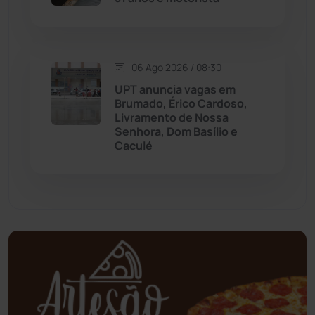
Mundo
(437)
Oliveira dos Brejinhos
(67)
06 Ago 2026 / 08:30
UPT anuncia vagas em
Palmas de Monte Alto
(261)
Brumado, Érico Cardoso,
Livramento de Nossa
Paramirim
(342)
Senhora, Dom Basílio e
Caculé
Pindaí
(103)
Piripá
(90)
Planalto
(59)
Poções
(182)