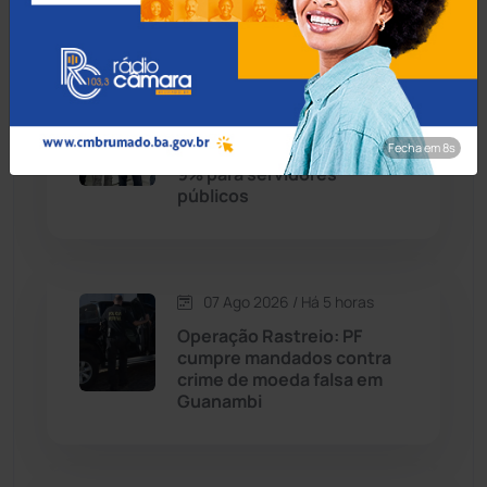
Condeúba
(133)
07 Ago 2026 / Há 5 horas
Contendas do Sincorá
(79)
Prefeito de Brumado
Fecha em 7s
anuncia reajuste salarial de
Cordeiros
(49)
9% para servidores
públicos
Dom Basílio
(391)
Economia
(1235)
07 Ago 2026 / Há 5 horas
Operação Rastreio: PF
Educação
(232)
cumpre mandados contra
crime de moeda falsa em
Guanambi
Érico Cardoso
(82)
Esportes
(522)