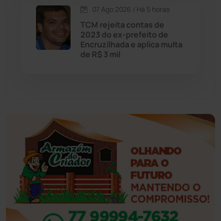
07 Ago 2026 / Há 5 horas
Eventos
(24)
TCM rejeita contas de
2023 do ex-prefeito de
Encruzilhada e aplica multa
Feira da Mata
(23)
de R$ 3 mil
Guajeru
(130)
Guanambi
(3498)
Ibiassucê
(167)
Ibicoara
(221)
Ibipitanga
(116)
Ibitiara
(32)