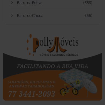
Barra da Estiva
(333)
Barra do Choça
(65)
Belo Campo
(57)
Bom Jesus da Lapa
(507)
Boquira
(152)
Botuporã
(72)
Brasil
(7680)
Brumado
(31958)