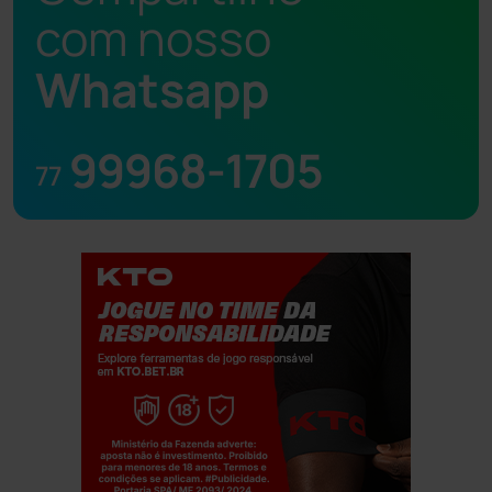
com nosso
Whatsapp
99968-1705
77