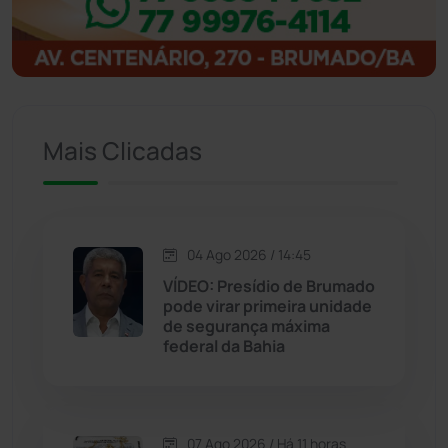
Igaporã
(218)
Ituaçu
(256)
Iuiu
(173)
Mais Clicadas
Jacaraci
(97)
Jequié
(314)
04 Ago 2026 / 14:45
VÍDEO: Presídio de Brumado
pode virar primeira unidade
Jussiape
(97)
de segurança máxima
federal da Bahia
Justiça
(1470)
Lagoa Real
(182)
07 Ago 2026 / Há 11 horas