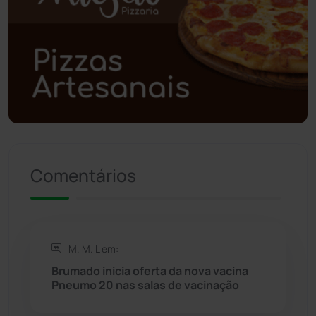
Polícia Civil
(58)
Polícia Militar
(27)
Política
(03)
Presidente Jânio Qu...
(125)
Riacho de Santana
(309)
Comentários
Rio de Contas
(410)
Rio do Antônio
(203)
M. M. L em:
Brumado inicia oferta da nova vacina
Rio do Pires
(98)
Pneumo 20 nas salas de vacinação