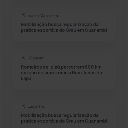
Saúde
(2427)
Edson Mauro em:
Seabra
(50)
Mobilização busca regularização da
prática esportiva do Grau em Guanambi
Sebastião Laranjeiras
(96)
Sítio do Mato
(42)
Rúbia em:
Sudoeste Baiano
(1530)
Romeiros de Ipiaú percorrem 600 km
em pau de arara rumo a Bom Jesus da
Lapa
Tanhaçu
(426)
Tanque Novo
(126)
Lúcia em:
Tecnologia
(12)
Mobilização busca regularização da
prática esportiva do Grau em Guanambi
Urandi
(157)