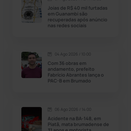
Licínio de Almeida
(118)
Joias de R$ 40 mil furtadas
em Guanambi são
recuperadas após anúncio
Livramento de Nossa...
(1338)
nas redes sociais
Macaúbas
(714)
04 Ago 2026 / 10:00
Maetinga
(101)
Com 36 obras em
andamento, prefeito
Malhada
(82)
Fabrício Abrantes lança o
PAC-B em Brumado
Malhada de Pedras
(508)
Matina
(71)
06 Ago 2026 / 14:00
Acidente na BA-148, em
Mortugaba
(31)
Piatã, mata brumadense de
31 anos e motorista