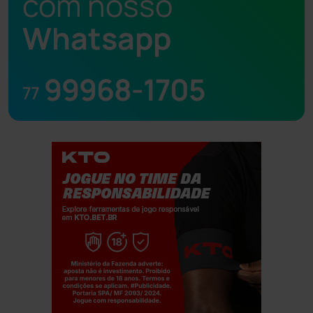
com nosso
Whatsapp
99968-1705
77