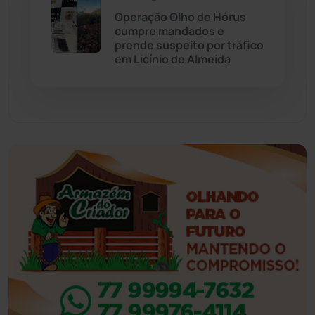
Eventos
(24)
Operação Olho de Hórus
cumpre mandados e
prende suspeito por tráfico
Feira da Mata
(23)
em Licínio de Almeida
Guajeru
(130)
Guanambi
(3492)
Ibiassucê
(167)
Ibicoara
(220)
Ibipitanga
(116)
Ibitiara
(31)