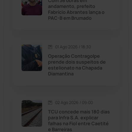
Com 36 obras em
andamento, prefeito
Fabrício Abrantes lança o
Livramento de Nossa...
(1338)
PAC-B em Brumado
Macaúbas
(713)
01 Ago 2026 / 18:30
Maetinga
(101)
Operação Contragolpe
prende dois suspeitos de
Malhada
(82)
estelionato na Chapada
Diamantina
Malhada de Pedras
(507)
Matina
(71)
02 Ago 2026 / 09:00
TCU concede mais 180 dias
Mortugaba
(31)
para Infra S.A. explicar
falhas na Fiol entre Caetité
Mundo
(436)
e Barreiras