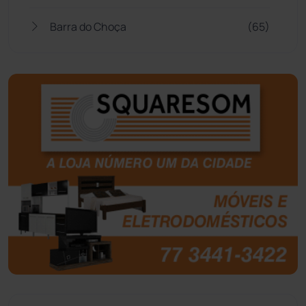
Barra do Choça
(65)
Belo Campo
(57)
Bom Jesus da Lapa
(505)
Boquira
(152)
Botuporã
(72)
Brasil
(7679)
Brumado
(31951)
Caculé
(695)