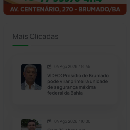
Igaporã
(217)
Ituaçu
(256)
Iuiu
(173)
Mais Clicadas
Jacaraci
(97)
Jequié
(311)
04 Ago 2026 / 14:45
VÍDEO: Presídio de Brumado
pode virar primeira unidade
Jussiape
(97)
de segurança máxima
federal da Bahia
Justiça
(1464)
Lagoa Real
(182)
04 Ago 2026 / 10:00
Licínio de Almeida
(118)