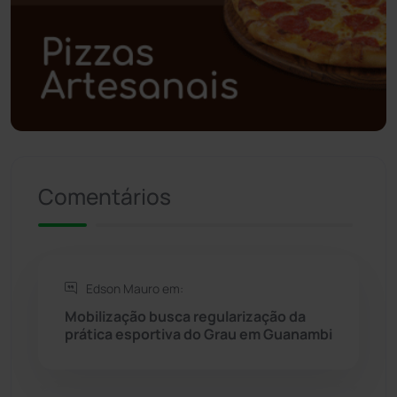
Polícia Militar
(27)
Política
(03)
Presidente Jânio Qu...
(125)
Riacho de Santana
(309)
Comentários
Rio de Contas
(410)
Rio do Antônio
(203)
Edson Mauro em:
Mobilização busca regularização da
Rio do Pires
(97)
prática esportiva do Grau em Guanambi
Saúde
(2427)