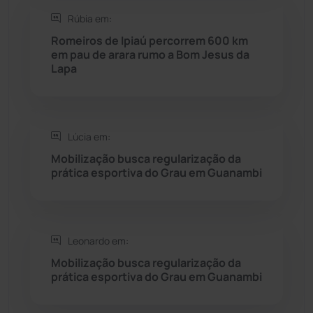
Rúbia em:
Seabra
(49)
Romeiros de Ipiaú percorrem 600 km
em pau de arara rumo a Bom Jesus da
Sebastião Laranjeiras
(96)
Lapa
Sítio do Mato
(42)
Sudoeste Baiano
(1530)
Lúcia em:
Mobilização busca regularização da
prática esportiva do Grau em Guanambi
Tanhaçu
(425)
Tanque Novo
(126)
Leonardo em:
Tecnologia
(12)
Mobilização busca regularização da
prática esportiva do Grau em Guanambi
Urandi
(155)