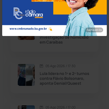
Condeúba
(133)
Contendas do Sincorá
(79)
05 Ago 2026 / 18:00
Operação Ultio apreende
Fecha em 8s
Cordeiros
(49)
armas e prende homem em
investigação de homicídio
em Caraíbas
Dom Basílio
(391)
Economia
(1235)
05 Ago 2026 / 17:30
Educação
(231)
Lula lidera no 1º e 2º turnos
contra Flávio Bolsonaro,
aponta Genial/Quaest
Érico Cardoso
(82)
Esportes
(522)
05 Ago 2026 / 17:00