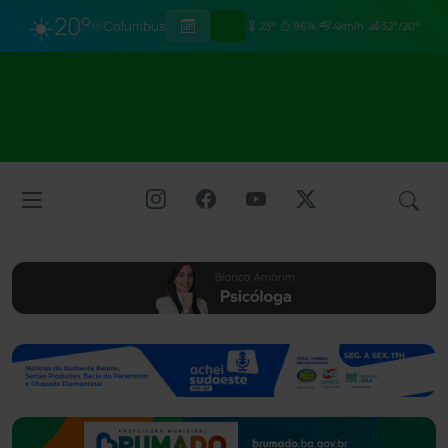
☀️
20°
Columbus
23°
96%
4km/h
32°/20°