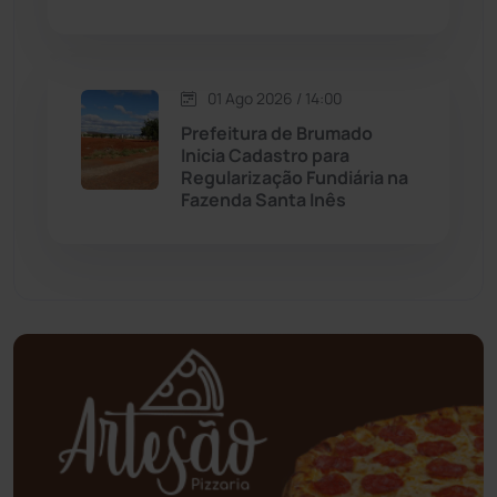
Oliveira dos Brejinhos
(67)
01 Ago 2026 / 14:00
Palmas de Monte Alto
(260)
Prefeitura de Brumado
Inicia Cadastro para
Paramirim
(341)
Regularização Fundiária na
Fazenda Santa Inês
Pindaí
(103)
Piripá
(90)
Planalto
(59)
Poções
(182)
Polícia Civil
(55)