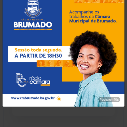
denúncias em Guanambi
Chapada Diamantina
(430)
Condeúba
(133)
08 Ago 2026 / Há 1 hora
Contendas do Sincorá
(79)
Justiça atende MPBA e
obriga Seabra a implantar
Cordeiros
(49)
canil e centro de zoonoses
Dom Basílio
(391)
08 Ago 2026 / Há 1 hora
Economia
(1236)
Abordagem policial por som
alto termina em confusão e
Educação
(232)
condução a delegacia em
Fecha em 8s
Brumado
Érico Cardoso
(82)