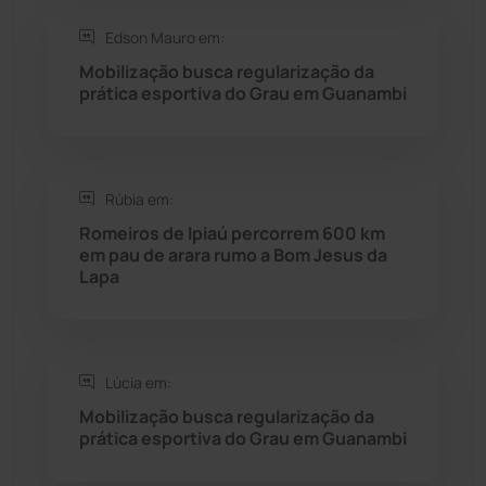
Saúde
(2429)
Edson Mauro em:
Mobilização busca regularização da
Seabra
(51)
prática esportiva do Grau em Guanambi
Sebastião Laranjeiras
(96)
Rúbia em:
Sítio do Mato
(42)
Romeiros de Ipiaú percorrem 600 km
em pau de arara rumo a Bom Jesus da
Sudoeste Baiano
(1530)
Lapa
Tanhaçu
(426)
Tanque Novo
(126)
Lúcia em:
Mobilização busca regularização da
prática esportiva do Grau em Guanambi
Tecnologia
(12)