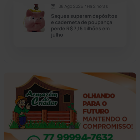
Esportes
(522)
08 Ago 2026 / Há 2 horas
Saques superam depósitos
Eventos
(24)
e caderneta de poupança
perde R$ 7,15 bilhões em
julho
Feira da Mata
(23)
Guajeru
(130)
Guanambi
(3499)
Ibiassucê
(167)
Ibicoara
(221)
Ibipitanga
(116)
Ibitiara
(32)