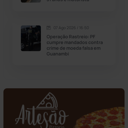
Mundo
(437)
Oliveira dos Brejinhos
(67)
07 Ago 2026 / 16:50
Operação Rastreio: PF
Palmas de Monte Alto
(263)
cumpre mandados contra
crime de moeda falsa em
Guanambi
Paramirim
(342)
Pindaí
(103)
Piripá
(90)
Planalto
(59)
Poções
(182)