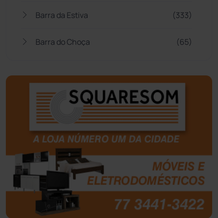
Barra da Estiva
(333)
Barra do Choça
(65)
Belo Campo
(57)
Bom Jesus da Lapa
(509)
Boquira
(152)
Botuporã
(72)
Brasil
(7680)
Brumado
(31961)