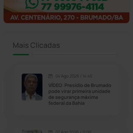
Igaporã
(218)
Ituaçu
(256)
Mais Clicadas
Iuiu
(173)
Jacaraci
(97)
04 Ago 2026 / 14:45
Jequié
(314)
VÍDEO: Presídio de Brumado
pode virar primeira unidade
de segurança máxima
Jussiape
(98)
federal da Bahia
Justiça
(1470)
Lagoa Real
(182)
07 Ago 2026 / 11:00