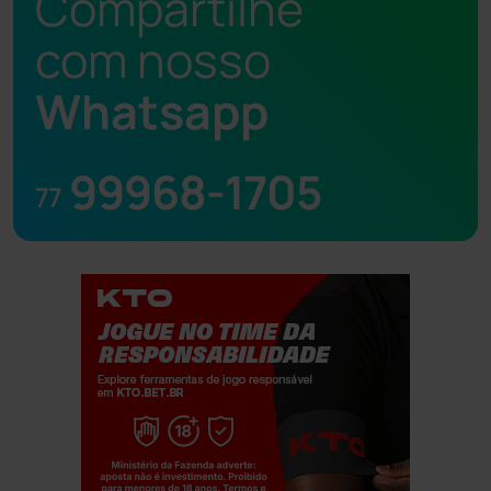
Compartilhe
com nosso
Whatsapp
99968-1705
77