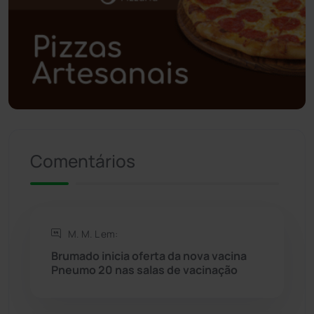
Polícia Civil
(59)
Polícia Militar
(27)
Política
(03)
Presidente Jânio Qu...
(125)
Comentários
Riacho de Santana
(309)
Rio de Contas
(411)
M. M. L em:
Rio do Antônio
(203)
Brumado inicia oferta da nova vacina
Pneumo 20 nas salas de vacinação
Rio do Pires
(98)