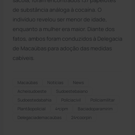
de substância análoga à cocaína. O
indivíduo revelou ser menor de idade,
enquanto a mulher era maior. Diante dos
fatos, ambos foram conduzidos à Delegacia
de Macaúbas para adoção das medidas
cabíveis.
Macaúbas
Notícias
News
Acheisudoeste
Sudoestebaiano
Sudoestedabahia
Políciacivil
Políciamilitar
Plantãopolicial
4ªcipm
Baciadoparamirim
Delegaciademacaúbas
24ªcoorpin