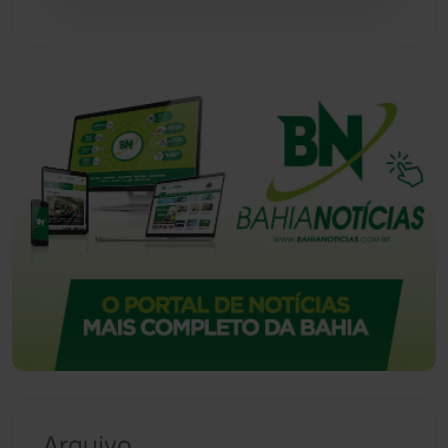
Urandi
(157)
Vitória da Conquista
(2515)
Arquivo