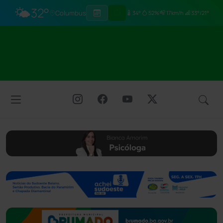
🌤️
32°
Columbus
34°
52%
17km/h
33°/21°