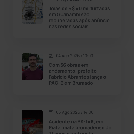
Joias de R$ 40 mil furtadas
Licínio de Almeida
(118)
em Guanambi são
recuperadas após anúncio
nas redes sociais
Livramento de Nossa...
(1338)
Macaúbas
(715)
04 Ago 2026 / 10:00
Maetinga
(101)
Com 36 obras em
andamento, prefeito
Fabrício Abrantes lança o
Malhada
(82)
PAC-B em Brumado
Malhada de Pedras
(508)
Matina
(71)
06 Ago 2026 / 14:00
Acidente na BA-148, em
Piatã, mata brumadense de
Mortugaba
(31)
31 anos e motorista