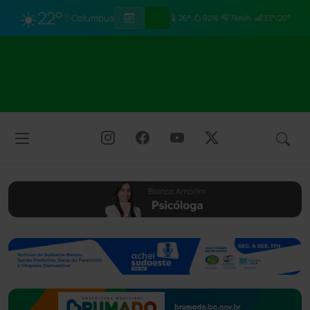
☀️
22°
Columbus
26°
92%
7km/h
33°/20°