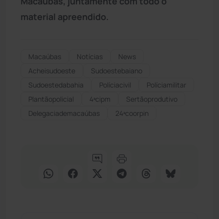
Macaúbas, juntamente com todo o
material apreendido.
Macaúbas
Notícias
News
Acheisudoeste
Sudoestebaiano
Sudoestedabahia
Políciacivil
Políciamilitar
Plantãopolicial
4ªcipm
Sertãoprodutivo
Delegaciademacaúbas
24ªcoorpin