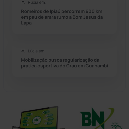
Rúbia em:
Sudoeste Baiano
(1530)
Romeiros de Ipiaú percorrem 600 km
em pau de arara rumo a Bom Jesus da
Lapa
Tanhaçu
(426)
Tanque Novo
(126)
Lúcia em:
Tecnologia
(12)
Mobilização busca regularização da
prática esportiva do Grau em Guanambi
Urandi
(157)
Vitória da Conquista
(2516)