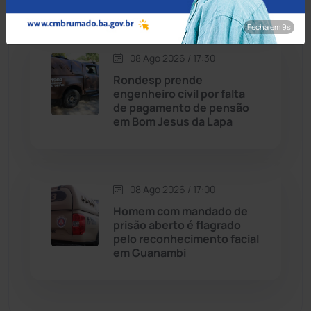
Dom Basílio
(391)
Fecha em 8s
Economia
(1236)
08 Ago 2026 / 17:30
Rondesp prende
Educação
(232)
engenheiro civil por falta
de pagamento de pensão
em Bom Jesus da Lapa
Érico Cardoso
(82)
Esportes
(522)
08 Ago 2026 / 17:00
Eventos
(24)
Homem com mandado de
prisão aberto é flagrado
pelo reconhecimento facial
Feira da Mata
(23)
em Guanambi
Guajeru
(130)