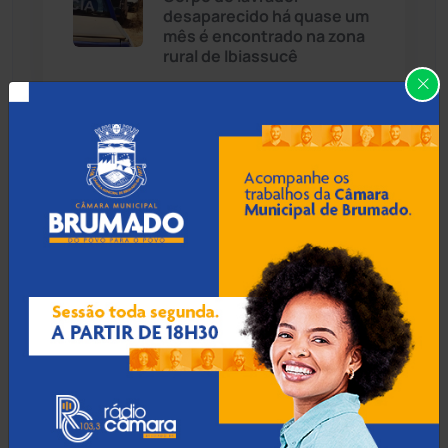
desaparecido há quase um
Cândido Sales
(121)
mês é encontrado na zona
rural de Ibiassucê
Caraíbas
(103)
Carinhanha
(300)
08 Ago 2026 / 18:30
Botuporã alcança melhor
Caturama
(65)
desempenho no Ensino
Médio da Bahia no Ideb
2025
Chapada Diamantina
(430)
Condeúba
(133)
08 Ago 2026 / 18:00
Contendas do Sincorá
(79)
Menor de 13 anos é
apreendido pilotando
Cordeiros
(49)
motocicleta furtada em
Guanambi