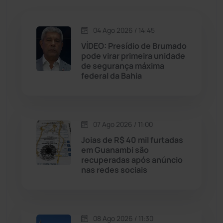
Jacaraci
(97)
Jequié
(314)
04 Ago 2026 / 14:45
VÍDEO: Presídio de Brumado
pode virar primeira unidade
Jussiape
(98)
de segurança máxima
federal da Bahia
Justiça
(1470)
Lagoa Real
(182)
07 Ago 2026 / 11:00
Licínio de Almeida
(118)
Joias de R$ 40 mil furtadas
em Guanambi são
recuperadas após anúncio
Livramento de Nossa...
(1338)
nas redes sociais
Macaúbas
(715)
08 Ago 2026 / 11:30
Maetinga
(101)