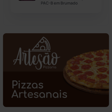
PAC-B em Brumado
Pindaí
(103)
Piripá
(90)
Planalto
(59)
Poções
(182)
Polícia Civil
(59)
Polícia Militar
(27)
Política
(03)
Presidente Jânio Qu...
(125)