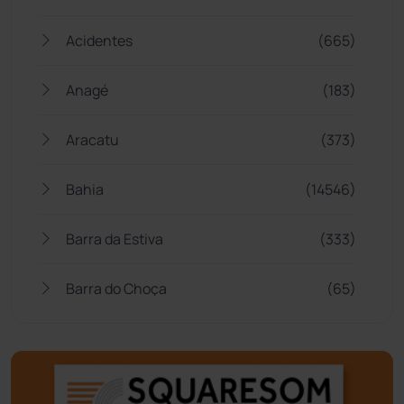
Acidentes
(665)
Anagé
(183)
Aracatu
(373)
Bahia
(14546)
Barra da Estiva
(333)
Barra do Choça
(65)
Belo Campo
(57)
Bom Jesus da Lapa
(510)