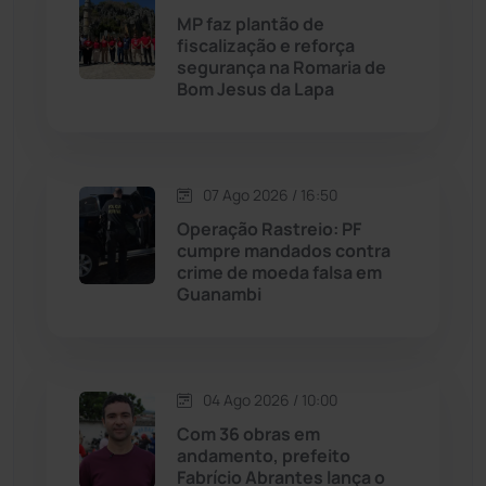
MP faz plantão de
fiscalização e reforça
Malhada
(82)
segurança na Romaria de
Bom Jesus da Lapa
Malhada de Pedras
(508)
Matina
(71)
07 Ago 2026 / 16:50
Operação Rastreio: PF
Mortugaba
(31)
cumpre mandados contra
crime de moeda falsa em
Guanambi
Mundo
(437)
Oliveira dos Brejinhos
(67)
04 Ago 2026 / 10:00
Palmas de Monte Alto
(263)
Com 36 obras em
andamento, prefeito
Paramirim
(342)
Fabrício Abrantes lança o