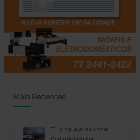
Boquira
(152)
Botuporã
(73)
Brasil
(7680)
Brumado
(31962)
Caculé
(697)
Mais Recentes
Caetanos
(47)
Caetité
(1504)
09 Ago 2026 / Há 3 horas
Candiba
(157)
Corpo de lavrador