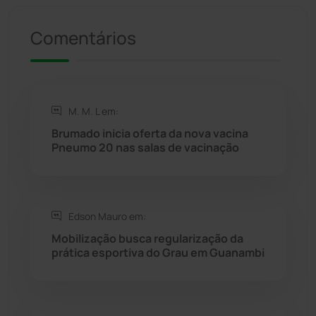
Riacho de Santana
(309)
Comentários
Rio de Contas
(411)
Rio do Antônio
(203)
M. M. L em:
Brumado inicia oferta da nova vacina
Rio do Pires
(98)
Pneumo 20 nas salas de vacinação
Saúde
(2429)
Edson Mauro em:
Seabra
(51)
Mobilização busca regularização da
prática esportiva do Grau em Guanambi
Sebastião Laranjeiras
(96)
Sítio do Mato
(42)