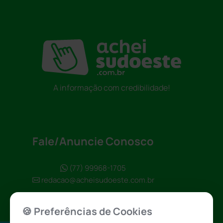
A informação com credibilidade!
Fale/Anuncie Conosco
(77) 99968-1705
redacao@acheisudoeste.com.br
🍪 Preferências de Cookies