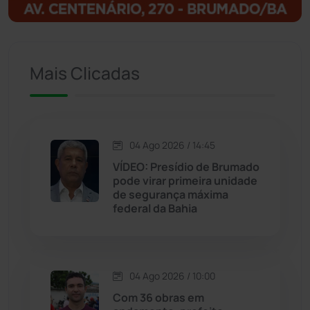
Igaporã
(218)
Ituaçu
(256)
Mais Clicadas
Iuiu
(173)
Jacaraci
(97)
04 Ago 2026 / 14:45
VÍDEO: Presídio de Brumado
Jequié
(314)
pode virar primeira unidade
de segurança máxima
federal da Bahia
Jussiape
(97)
Justiça
(1468)
04 Ago 2026 / 10:00
Lagoa Real
(182)
Com 36 obras em