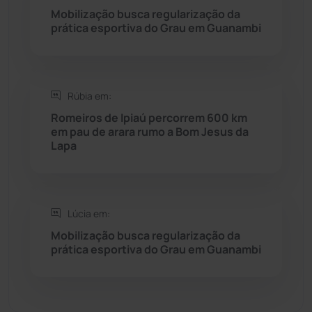
Mobilização busca regularização da
prática esportiva do Grau em Guanambi
Seabra
(50)
Sebastião Laranjeiras
(96)
Rúbia em:
Sítio do Mato
(42)
Romeiros de Ipiaú percorrem 600 km
em pau de arara rumo a Bom Jesus da
Lapa
Sudoeste Baiano
(1530)
Tanhaçu
(426)
Lúcia em:
Tanque Novo
(126)
Mobilização busca regularização da
prática esportiva do Grau em Guanambi
Tecnologia
(12)
Urandi
(157)