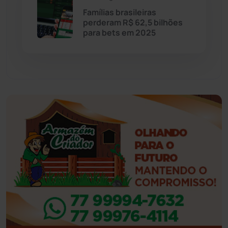
Famílias brasileiras
Eventos
(24)
perderam R$ 62,5 bilhões
para bets em 2025
Feira da Mata
(23)
Guajeru
(130)
Guanambi
(3496)
Ibiassucê
(167)
Ibicoara
(221)
Ibipitanga
(116)
Ibitiara
(32)