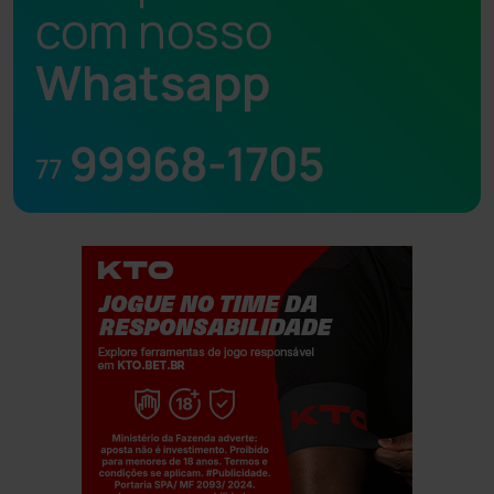
com nosso
Whatsapp
99968-1705
77