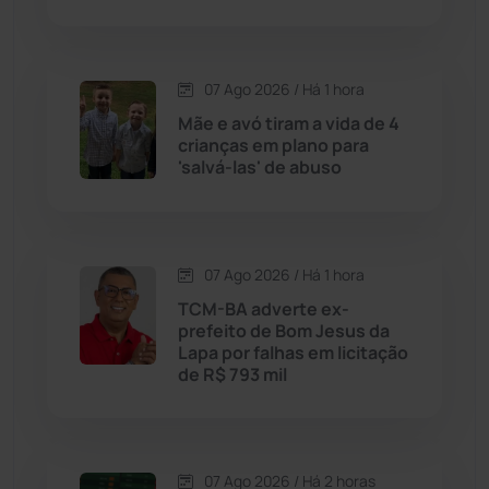
Condeúba
(133)
07 Ago 2026 / Há 1 hora
Contendas do Sincorá
(79)
Mãe e avó tiram a vida de 4
crianças em plano para
Cordeiros
(49)
'salvá-las' de abuso
Dom Basílio
(391)
07 Ago 2026 / Há 1 hora
Economia
(1235)
TCM-BA adverte ex-
prefeito de Bom Jesus da
Educação
(232)
Lapa por falhas em licitação
de R$ 793 mil
Érico Cardoso
(82)
Esportes
(522)
07 Ago 2026 / Há 2 horas