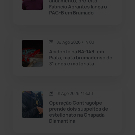
andamento, prefeito
Licínio de Almeida
(118)
Fabrício Abrantes lança o
PAC-B em Brumado
Livramento de Nossa...
(1338)
Macaúbas
(714)
06 Ago 2026 / 14:00
Acidente na BA-148, em
Maetinga
(101)
Piatã, mata brumadense de
31 anos e motorista
Malhada
(82)
Malhada de Pedras
(508)
01 Ago 2026 / 18:30
Operação Contragolpe
Matina
(71)
prende dois suspeitos de
estelionato na Chapada
Diamantina
Mortugaba
(31)