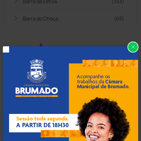
Barra da Estiva
(333)
Barra do Choça
(65)
Belo Campo
(57)
Bom Jesus da Lapa
(507)
Boquira
(152)
Botuporã
(72)
Brasil
(7680)
Brumado
(31955)
Caculé
(696)