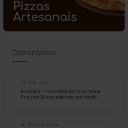
Polícia Civil
(58)
Polícia Militar
(27)
Política
(03)
Presidente Jânio Qu...
(125)
Comentários
Riacho de Santana
(309)
Rio de Contas
(410)
M. M. L em:
Brumado inicia oferta da nova vacina
Rio do Antônio
(203)
Pneumo 20 nas salas de vacinação
Rio do Pires
(98)
Edson Mauro em:
Saúde
(2427)