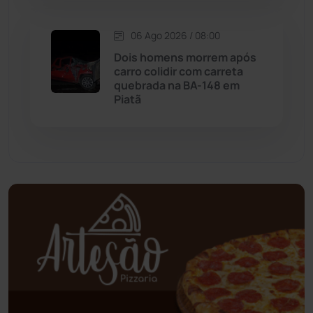
Mundo
(437)
06 Ago 2026 / 08:00
Oliveira dos Brejinhos
(67)
Dois homens morrem após
carro colidir com carreta
Palmas de Monte Alto
(260)
quebrada na BA-148 em
Piatã
Paramirim
(342)
Pindaí
(103)
Piripá
(90)
Planalto
(59)
Poções
(182)