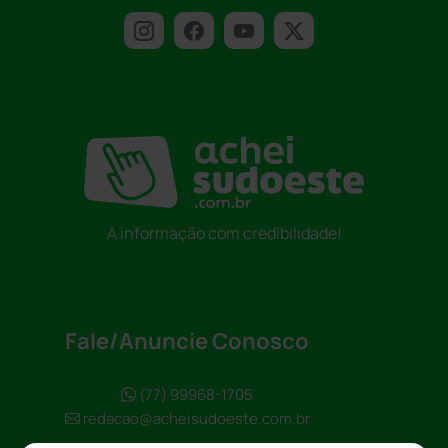
A informação com credibilidade!
Fale/Anuncie Conosco
(77) 99968-1705
redacao@acheisudoeste.com.br