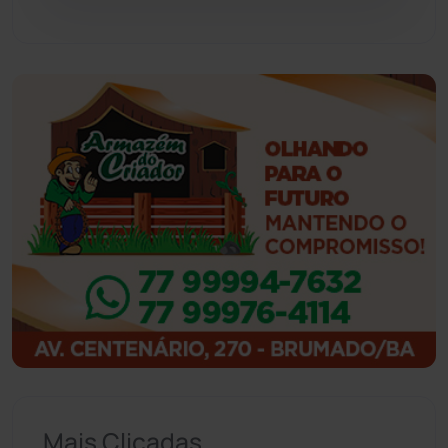
Guajeru
(130)
Guanambi
(3503)
Ibiassucê
(168)
Ibicoara
(221)
Ibipitanga
(116)
Ibitiara
(33)
Igaporã
(218)
Ituaçu
(256)
Mais Clicadas