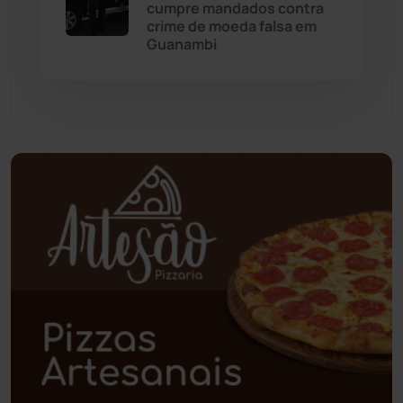
cumpre mandados contra
crime de moeda falsa em
Paramirim
(342)
Guanambi
Pindaí
(103)
Piripá
(90)
Planalto
(59)
Poções
(182)
Polícia Civil
(61)
Polícia Militar
(28)
Política
(03)