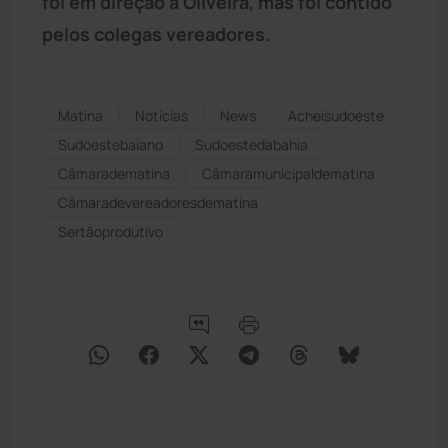
foi em direção a Oliveira, mas foi contido
pelos colegas vereadores.
Matina
Notícias
News
Acheisudoeste
Sudoestebaiano
Sudoestedabahia
Câmaradematina
Câmaramunicipaldematina
Câmaradevereadoresdematina
Sertãoprodutivo