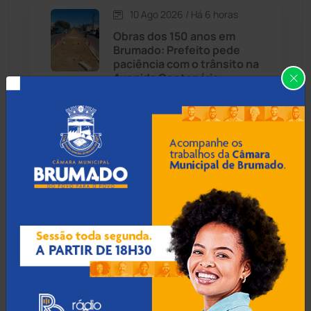
10 Ago 2026 / Há 6 horas
Candiba
(157)
Obras dos 150 anos em
Brumado: Prefeito pede
Cândido Sales
(121)
paciência com o trânsito na
Avenida Centenário
Caraíbas
(103)
Carinhanha
(300)
09 Ago 2026 / 19:55
Homem é preso por
Caturama
(65)
estupro de vulnerável e
violência sexual em
Juazeiro
Chapada Diamantina
(430)
Condeúba
(133)
09 Ago 2026 / 19:50
Contendas do Sincorá
(79)
Homem esfaqueia rival, é