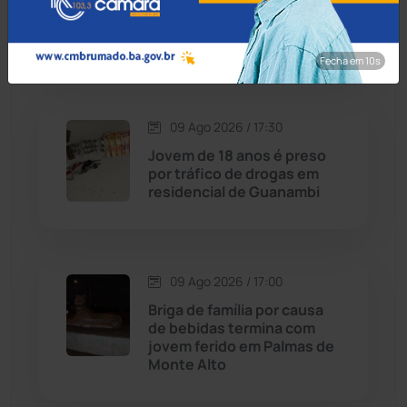
cercado por multidão e
Cordeiros
(49)
acaba preso em Ribeirão do
Largo
Fecha em 8s
Dom Basílio
(391)
Economia
(1236)
09 Ago 2026 / 17:30
Jovem de 18 anos é preso
Educação
(232)
por tráfico de drogas em
residencial de Guanambi
Érico Cardoso
(82)
Esportes
(522)
09 Ago 2026 / 17:00
Briga de família por causa
Eventos
(24)
de bebidas termina com
jovem ferido em Palmas de
Monte Alto
Feira da Mata
(23)