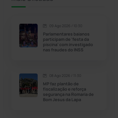
Iuiu
(174)
Jacaraci
(97)
09 Ago 2026 / 10:30
Jequié
(314)
Parlamentares baianos
participam de 'festa da
piscina' com investigado
Jussiape
(98)
nas fraudes do INSS
Justiça
(1471)
Lagoa Real
(182)
08 Ago 2026 / 11:30
MP faz plantão de
Licínio de Almeida
(118)
fiscalização e reforça
segurança na Romaria de
Bom Jesus da Lapa
Livramento de Nossa...
(1339)
Macaúbas
(715)