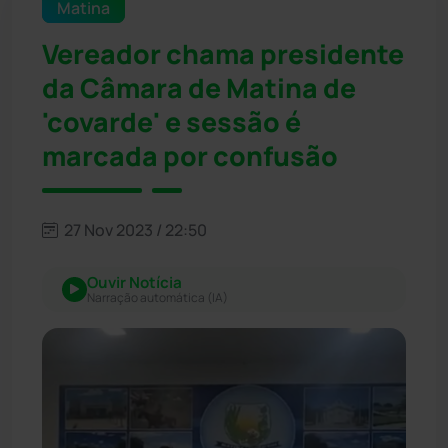
Matina
Vereador chama presidente
da Câmara de Matina de
'covarde' e sessão é
marcada por confusão
27 Nov 2023 / 22:50
Ouvir Notícia
Narração automática (IA)