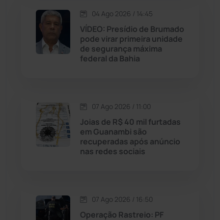
04 Ago 2026 / 14:45
Maetinga
(101)
VÍDEO: Presídio de Brumado
pode virar primeira unidade
de segurança máxima
Malhada
(82)
federal da Bahia
Malhada de Pedras
(508)
Matina
(71)
07 Ago 2026 / 11:00
Joias de R$ 40 mil furtadas
em Guanambi são
Mortugaba
(31)
recuperadas após anúncio
nas redes sociais
Mundo
(438)
Oliveira dos Brejinhos
(67)
07 Ago 2026 / 16:50
Operação Rastreio: PF
Palmas de Monte Alto
(266)