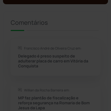
Presidente Jânio Qu...
(125)
Comentários
Riacho de Santana
(309)
Rio de Contas
(411)
Francisco André de Oliveira Cruz em:
Rio do Antônio
(203)
Delegado é preso suspeito de
adulterar placa de carro em Vitória da
Rio do Pires
(98)
Conquista
Saúde
(2430)
Willian da Rocha Barreira em:
Seabra
(51)
MP faz plantão de fiscalização e
reforça segurança na Romaria de Bom
Sebastião Laranjeiras
(96)
Jesus da Lapa