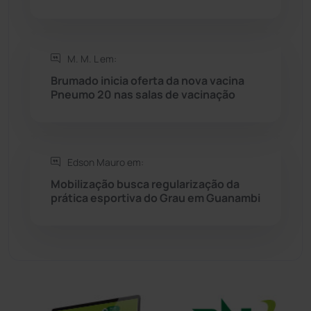
Sítio do Mato
(42)
Sudoeste Baiano
(1531)
M. M. L em:
Brumado inicia oferta da nova vacina
Pneumo 20 nas salas de vacinação
Tanhaçu
(427)
Tanque Novo
(126)
Edson Mauro em:
Tecnologia
(12)
Mobilização busca regularização da
prática esportiva do Grau em Guanambi
Urandi
(158)
Vitória da Conquista
(2517)