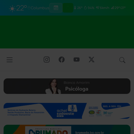
☀️
22°
Columbus
26°
94%
6km/h
29°/21°