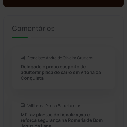
Presidente Jânio Qu...
(125)
Comentários
Riacho de Santana
(309)
Rio de Contas
(411)
Francisco André de Oliveira Cruz em:
Rio do Antônio
(203)
Delegado é preso suspeito de
adulterar placa de carro em Vitória da
Rio do Pires
(98)
Conquista
Saúde
(2430)
Willian da Rocha Barreira em:
Seabra
(51)
MP faz plantão de fiscalização e
reforça segurança na Romaria de Bom
Sebastião Laranjeiras
(96)
Jesus da Lapa