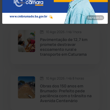
melhorar atendimento a
Cordeiros
(49)
hipertensos e diabéticos
Fecha em 7s
Dom Basílio
(391)
10 Ago 2026 / Há 1 hora
Economia
(1236)
Pavimentação de 12,7 km
promete destravar
Educação
(232)
escoamento rural e
transporte em Caturama
Érico Cardoso
(82)
Esportes
(522)
10 Ago 2026 / Há 8 horas
Obras dos 150 anos em
Eventos
(24)
Brumado: Prefeito pede
paciência com o trânsito na
Avenida Centenário
Feira da Mata
(23)