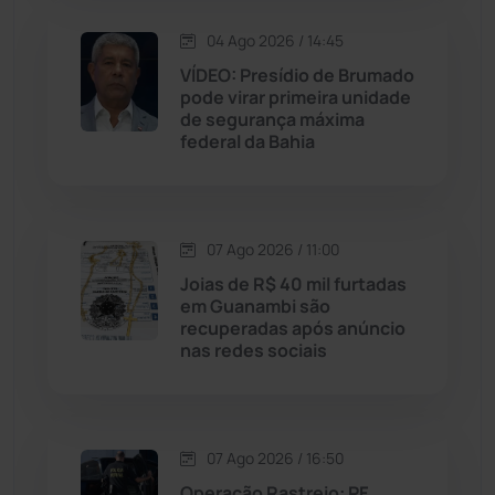
Macaúbas
(715)
04 Ago 2026 / 14:45
Maetinga
(101)
VÍDEO: Presídio de Brumado
pode virar primeira unidade
de segurança máxima
Malhada
(82)
federal da Bahia
Malhada de Pedras
(508)
Matina
(71)
07 Ago 2026 / 11:00
Joias de R$ 40 mil furtadas
em Guanambi são
Mortugaba
(31)
recuperadas após anúncio
nas redes sociais
Mundo
(438)
Oliveira dos Brejinhos
(67)
07 Ago 2026 / 16:50
Operação Rastreio: PF
Palmas de Monte Alto
(266)