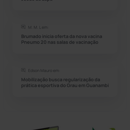
Sítio do Mato
(42)
Sudoeste Baiano
(1531)
M. M. L em:
Brumado inicia oferta da nova vacina
Pneumo 20 nas salas de vacinação
Tanhaçu
(427)
Tanque Novo
(126)
Edson Mauro em:
Tecnologia
(12)
Mobilização busca regularização da
prática esportiva do Grau em Guanambi
Urandi
(158)
Vitória da Conquista
(2517)