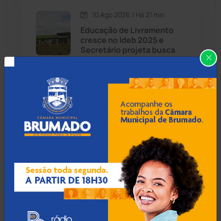
10 Ago 2026 / Há 21 min
Candiba
(157)
Educação de Livramento
cresce no Ideb 2025 e
Cândido Sales
(121)
Secretário projeta busca
pela excelência
Caraíbas
(103)
Carinhanha
(300)
10 Ago 2026 / Há 51 min
Caetité: Paulão Locutor
Caturama
(66)
está na semifinal do Grupo
Vozes Brasil Rodeio rumo
às arenas de Barretos
Chapada Diamantina
(430)
Condeúba
(133)
10 Ago 2026 / Há 1 hora
Contendas do Sincorá
(79)
MPBA recomenda Itapebi