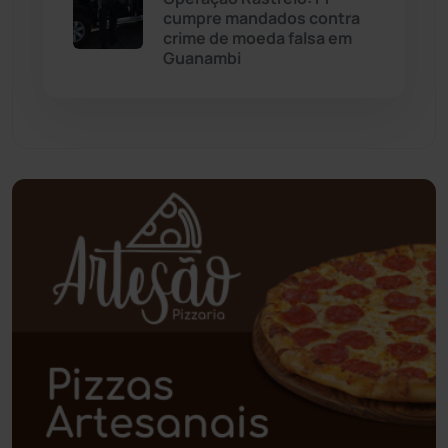
cumpre mandados contra
crime de moeda falsa em
Paramirim
(342)
Guanambi
Pindaí
(103)
Piripá
(90)
Planalto
(59)
Poções
(182)
Polícia Civil
(61)
Polícia Militar
(28)
Política
(03)