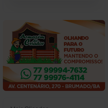
Guajeru
(130)
Guanambi
(3503)
Ibiassucê
(168)
Ibicoara
(221)
Ibipitanga
(116)
Ibitiara
(33)
Igaporã
(218)
Ituaçu
(256)