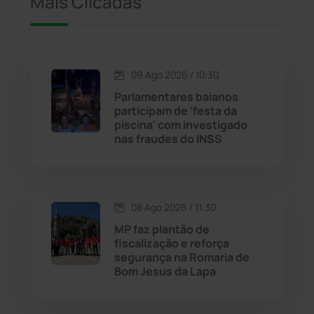
Mais Clicadas
Iuiu
(174)
Jacaraci
(97)
09 Ago 2026 / 10:30
Jequié
(314)
Parlamentares baianos
participam de 'festa da
piscina' com investigado
Jussiape
(98)
nas fraudes do INSS
Justiça
(1472)
Lagoa Real
(182)
08 Ago 2026 / 11:30
MP faz plantão de
Licínio de Almeida
(118)
fiscalização e reforça
segurança na Romaria de
Bom Jesus da Lapa
Livramento de Nossa...
(1340)