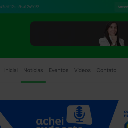
4%
12km/h
24°/13°
Aman
Inicial
Notícias
Eventos
Vídeos
Contato