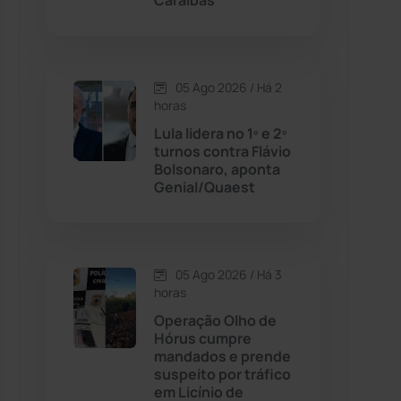
Caraíbas
Contendas do Sincorá
(79)
05 Ago 2026 / Há 2
Cordeiros
(49)
horas
Lula lidera no 1º e 2º
Dom Basílio
(391)
turnos contra Flávio
Bolsonaro, aponta
Genial/Quaest
Economia
(1235)
Educação
(231)
05 Ago 2026 / Há 3
Érico Cardoso
(82)
horas
Operação Olho de
Hórus cumpre
Esportes
(522)
mandados e prende
suspeito por tráfico
Eventos
(24)
em Licínio de