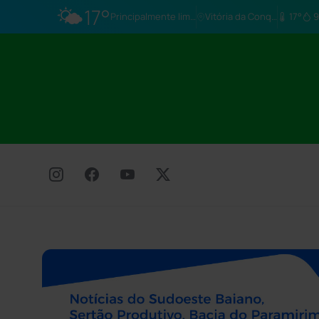
🌤️
17°
Principalmente limpo
Vitória da Conq…
17°
9