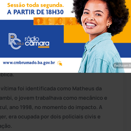
pp/Achei Sudoeste
a-feira (15) resultou na morte de um jovem
 colisão, que envolveu uma viatura
or volta das 20h, no km 9 da rodovia, em um
Fecha em 7
blica.
vítima foi identificada como Matheus da
nambi, o jovem trabalhava como mecânico e
zul, ano 1998, no momento do impacto. A
, era ocupada por dois policiais civis e
ação.