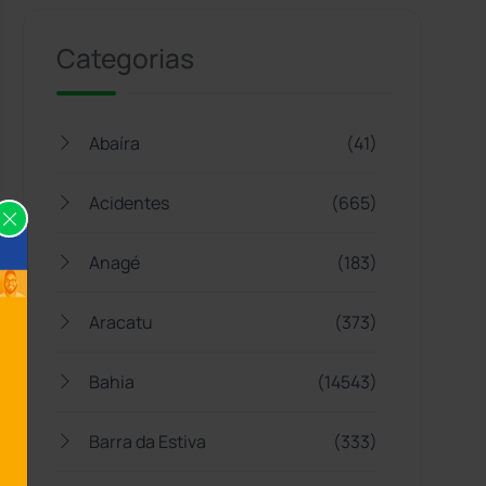
Categorias
Abaíra
(41)
Acidentes
(665)
Anagé
(183)
Aracatu
(373)
Bahia
(14543)
Barra da Estiva
(333)