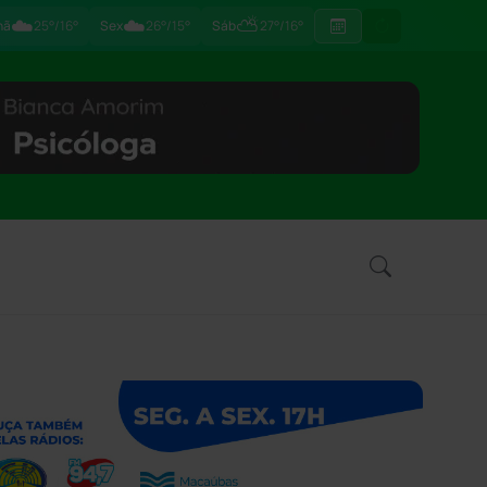
☁️
☁️
⛅
hã
25°/16°
Sex
26°/15°
Sáb
27°/16°