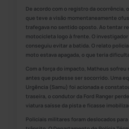
De acordo com o registro da ocorrência, o
que teve a visão momentaneamente ofusca
trafegava no sentido oposto. Ao tentar re
motocicleta logo à frente. O investigador
conseguiu evitar a batida. O relato polici
moto estava apagada, o que teria dificulta
Com a força do impacto, Matheus sofreu m
antes que pudesse ser socorrido. Uma e
Urgência (Samu) foi acionada e constatou
traseira, o condutor da Ford Ranger perd
viatura saísse da pista e ficasse imobiliz
Policiais militares foram deslocados para 
trânsito. O Departamento de Polícia Técni