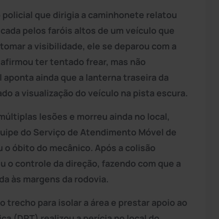
 policial que dirigia a caminhonete relatou
da pelos faróis altos de um veículo que
tomar a visibilidade, ele se deparou com a
 afirmou ter tentado frear, mas não
al aponta ainda que a lanterna traseira da
do a visualização do veículo na pista escura.
últiplas lesões e morreu ainda no local,
quipe do Serviço de Atendimento Móvel de
 o óbito do mecânico. Após a colisão
eu o controle da direção, fazendo com que a
ada às margens da rodovia.
o trecho para isolar a área e prestar apoio ao
ca (DPT) realizou a perícia no local do