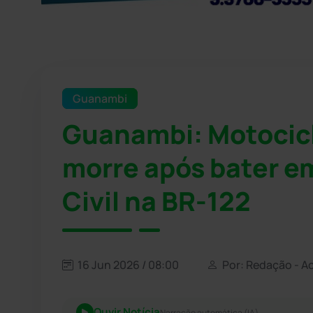
Guanambi
Guanambi: Motocicl
morre após bater em
Civil na BR-122
16 Jun 2026 / 08:00
Por: Redação - A
Ouvir Notícia
Narração automática (IA)