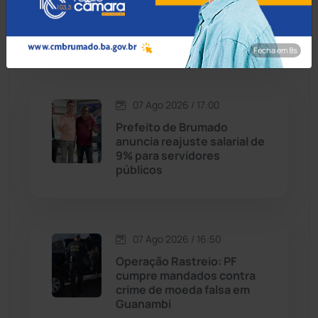
Cordeiros
(49)
readmita aluno autista
impedido de frequentar
aulas em Porto Seguro
Dom Basílio
(391)
Fecha em 7s
Economia
(1235)
07 Ago 2026 / 17:00
Educação
(232)
Prefeito de Brumado
anuncia reajuste salarial de
9% para servidores
Érico Cardoso
(82)
públicos
Esportes
(522)
07 Ago 2026 / 16:50
Eventos
(24)
Operação Rastreio: PF
cumpre mandados contra
Feira da Mata
(23)
crime de moeda falsa em
Guanambi