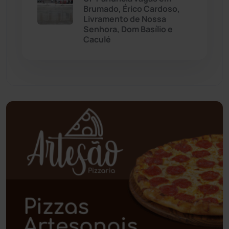
Brumado, Érico Cardoso,
Paramirim
(342)
Livramento de Nossa
Senhora, Dom Basílio e
Caculé
Pindaí
(103)
Piripá
(90)
Planalto
(59)
Poções
(182)
Polícia Civil
(58)
Polícia Militar
(27)
Política
(03)