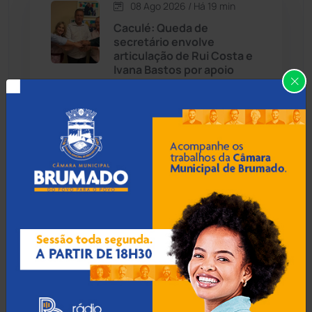
08 Ago 2026 / Há 19 min
Candiba
(157)
Caculé: Queda de
secretário envolve
Cândido Sales
(121)
articulação de Rui Costa e
Ivana Bastos por apoio
eleitoral
Caraíbas
(103)
Carinhanha
(300)
07 Ago 2026 / 18:00
Caturama
(65)
Guanambi: 17º BPM
apreende quase R$ 3 mil
suspeito escondido em
Chapada Diamantina
(430)
short de motociclista
Condeúba
(133)
Contendas do Sincorá
(79)
07 Ago 2026 / 17:30
MP recomenda que escola