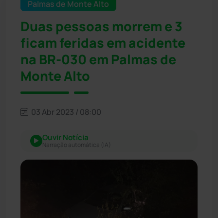
Palmas de Monte Alto
Duas pessoas morrem e 3
ficam feridas em acidente
na BR-030 em Palmas de
Monte Alto
03 Abr 2023 / 08:00
Ouvir Notícia
Narração automática (IA)