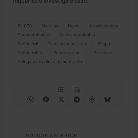
inquérito e investiga o caso.
Br-030
Notícias
News
Acheisudoeste
Sudoestebaiano
Sudoestedabahia
Políciacivil
Palmasdemontealto
17ºbpm
Políciamilitar
Plantãopolicial
22ªcoorpin
Delegaciadepalmasdemontealto
NOTÍCIA ANTERIOR