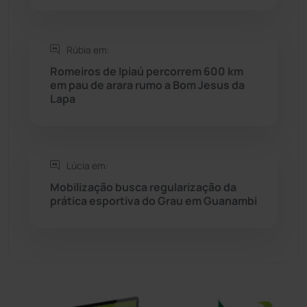
Sítio do Mato
(42)
Sudoeste Baiano
(1530)
Rúbia em:
Romeiros de Ipiaú percorrem 600 km
em pau de arara rumo a Bom Jesus da
Tanhaçu
(426)
Lapa
Tanque Novo
(126)
Tecnologia
(12)
Lúcia em:
Mobilização busca regularização da
Urandi
(157)
prática esportiva do Grau em Guanambi
Vitória da Conquista
(2514)