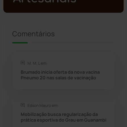
Presidente Jânio Qu...
(125)
Riacho de Santana
(309)
Comentários
Rio de Contas
(410)
Rio do Antônio
(203)
M. M. L em:
Rio do Pires
(98)
Brumado inicia oferta da nova vacina
Pneumo 20 nas salas de vacinação
Saúde
(2427)
Seabra
(50)
Edson Mauro em:
Mobilização busca regularização da
Sebastião Laranjeiras
(96)
prática esportiva do Grau em Guanambi