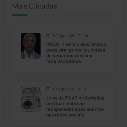
Mais Clicadas
Jacaraci
(97)
Jequié
(314)
04 Ago 2026 / 14:45
VÍDEO: Presídio de Brumado
Jussiape
(97)
pode virar primeira unidade
de segurança máxima
Justiça
(1470)
federal da Bahia
Lagoa Real
(182)
07 Ago 2026 / 11:00
Licínio de Almeida
(118)
Joias de R$ 40 mil furtadas
em Guanambi são
Livramento de Nossa...
(1338)
recuperadas após anúncio
nas redes sociais
Macaúbas
(714)