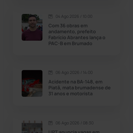
Maetinga
(101)
04 Ago 2026 / 10:00
Com 36 obras em
Malhada
(82)
andamento, prefeito
Fabrício Abrantes lança o
PAC-B em Brumado
Malhada de Pedras
(508)
Matina
(71)
06 Ago 2026 / 14:00
Mortugaba
(31)
Acidente na BA-148, em
Piatã, mata brumadense de
31 anos e motorista
Mundo
(437)
Oliveira dos Brejinhos
(67)
06 Ago 2026 / 08:30
Palmas de Monte Alto
(261)
UPT anuncia vagas em