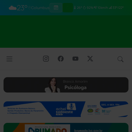
☁️
23°
Columbus
26°
92%
10km/h
33°/22°