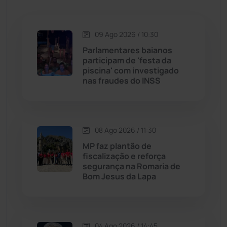
Jacaraci
(97)
09 Ago 2026 / 10:30
Jequié
(314)
Parlamentares baianos
participam de 'festa da
piscina' com investigado
Jussiape
(98)
nas fraudes do INSS
Justiça
(1472)
Lagoa Real
(182)
08 Ago 2026 / 11:30
MP faz plantão de
Licínio de Almeida
(118)
fiscalização e reforça
segurança na Romaria de
Bom Jesus da Lapa
Livramento de Nossa...
(1340)
Macaúbas
(715)
04 Ago 2026 / 14:45