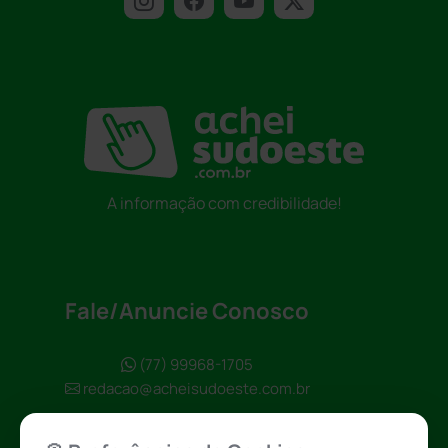
A informação com credibilidade!
Fale/Anuncie Conosco
(77) 99968-1705
redacao@acheisudoeste.com.br