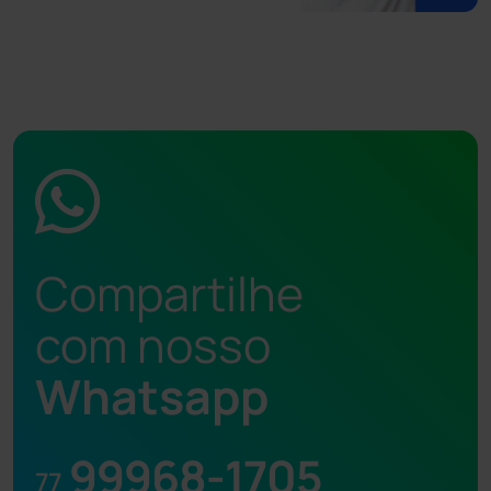
Compartilhe
com nosso
Whatsapp
99968-1705
77