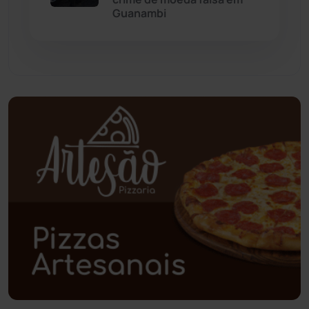
Paramirim
(342)
Guanambi
Pindaí
(103)
Piripá
(90)
Planalto
(59)
Poções
(182)
Polícia Civil
(61)
Polícia Militar
(28)
Política
(03)