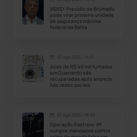
Maetinga
(101)
VÍDEO: Presídio de Brumado
pode virar primeira unidade
de segurança máxima
Malhada
(82)
federal da Bahia
Malhada de Pedras
(508)
Matina
(71)
07 Ago 2026 / 11:00
Joias de R$ 40 mil furtadas
em Guanambi são
Mortugaba
(31)
recuperadas após anúncio
nas redes sociais
Mundo
(438)
Oliveira dos Brejinhos
(67)
07 Ago 2026 / 16:50
Operação Rastreio: PF
Palmas de Monte Alto
(266)
cumpre mandados contra
crime de moeda falsa em