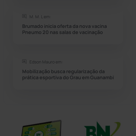
Sudoeste Baiano
(1531)
M. M. L em:
Brumado inicia oferta da nova vacina
Pneumo 20 nas salas de vacinação
Tanhaçu
(427)
Tanque Novo
(126)
Edson Mauro em:
Tecnologia
(12)
Mobilização busca regularização da
prática esportiva do Grau em Guanambi
Urandi
(158)
Vitória da Conquista
(2517)