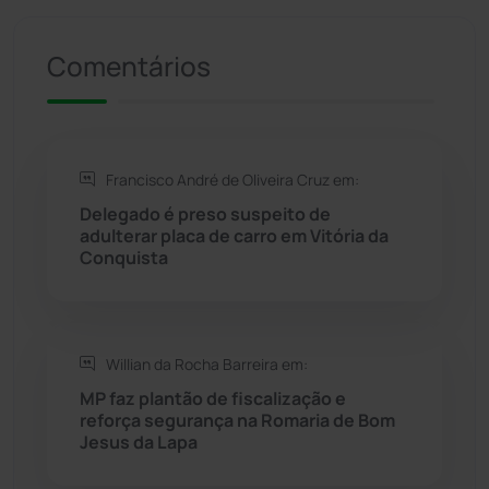
Presidente Jânio Qu...
(125)
Comentários
Riacho de Santana
(309)
Rio de Contas
(411)
Francisco André de Oliveira Cruz em:
Rio do Antônio
(203)
Delegado é preso suspeito de
adulterar placa de carro em Vitória da
Rio do Pires
(98)
Conquista
Saúde
(2430)
Willian da Rocha Barreira em:
Seabra
(51)
MP faz plantão de fiscalização e
reforça segurança na Romaria de Bom
Sebastião Laranjeiras
(96)
Jesus da Lapa
Sítio do Mato
(42)