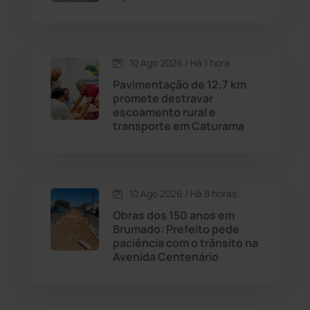
Dom Basílio
(391)
10 Ago 2026 / Há 1 hora
Economia
(1236)
Pavimentação de 12,7 km
promete destravar
Educação
(232)
escoamento rural e
transporte em Caturama
Érico Cardoso
(82)
Esportes
(522)
10 Ago 2026 / Há 8 horas
Obras dos 150 anos em
Eventos
(24)
Brumado: Prefeito pede
paciência com o trânsito na
Avenida Centenário
Feira da Mata
(23)
Guajeru
(130)