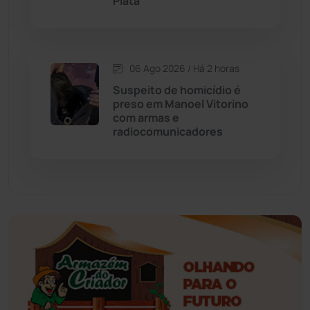
Piatã
Esportes
(522)
06 Ago 2026 / Há 2 horas
Eventos
(24)
Suspeito de homicídio é
preso em Manoel Vitorino
Feira da Mata
(23)
com armas e
radiocomunicadores
Guajeru
(130)
Guanambi
(3492)
Ibiassucê
(167)
Ibicoara
(220)
Ibipitanga
(116)