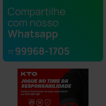
Compartilhe
com nosso
Whatsapp
99968-1705
77