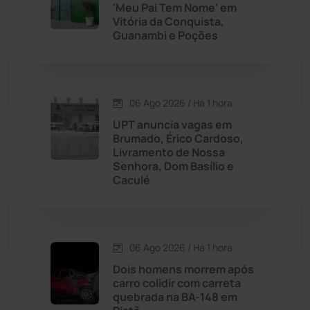
'Meu Pai Tem Nome' em
Vitória da Conquista,
Guanambi e Poções
Chapada Diamantina
(430)
Condeúba
(133)
06 Ago 2026 / Há 1 hora
Contendas do Sincorá
(79)
UPT anuncia vagas em
Brumado, Érico Cardoso,
Cordeiros
(49)
Livramento de Nossa
Senhora, Dom Basílio e
Caculé
Dom Basílio
(391)
Economia
(1235)
06 Ago 2026 / Há 1 hora
Educação
(232)
Dois homens morrem após
carro colidir com carreta
quebrada na BA-148 em
Érico Cardoso
(82)