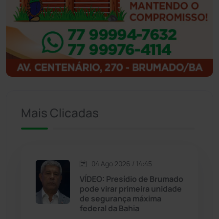
Ibitiara
(31)
Igaporã
(217)
Ituaçu
(256)
Iuiu
(173)
Mais Clicadas
Jacaraci
(97)
Jequié
(311)
04 Ago 2026 / 14:45
VÍDEO: Presídio de Brumado
Jussiape
(97)
pode virar primeira unidade
de segurança máxima
Justiça
(1465)
federal da Bahia