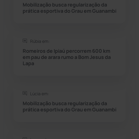
Rio do Pires
(97)
Mobilização busca regularização da
prática esportiva do Grau em Guanambi
Saúde
(2427)
Seabra
(49)
Rúbia em:
Romeiros de Ipiaú percorrem 600 km
Sebastião Laranjeiras
(96)
em pau de arara rumo a Bom Jesus da
Lapa
Sítio do Mato
(42)
Sudoeste Baiano
(1530)
Lúcia em:
Mobilização busca regularização da
Tanhaçu
(425)
prática esportiva do Grau em Guanambi
Tanque Novo
(126)
Tecnologia
(12)