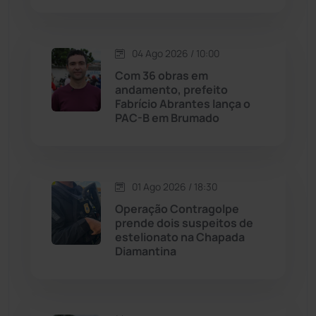
Lagoa Real
(182)
04 Ago 2026 / 10:00
Licínio de Almeida
(118)
Com 36 obras em
andamento, prefeito
Livramento de Nossa...
(1338)
Fabrício Abrantes lança o
PAC-B em Brumado
Macaúbas
(713)
Maetinga
(101)
01 Ago 2026 / 18:30
Operação Contragolpe
Malhada
(82)
prende dois suspeitos de
estelionato na Chapada
Diamantina
Malhada de Pedras
(507)
Matina
(71)