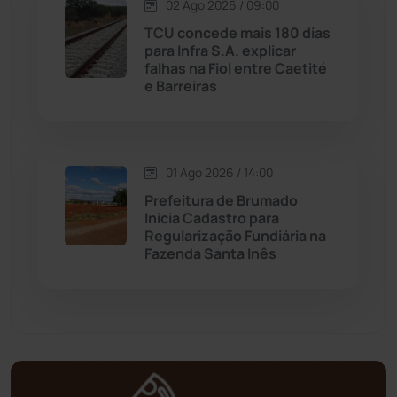
02 Ago 2026 / 09:00
Mortugaba
(31)
TCU concede mais 180 dias
para Infra S.A. explicar
falhas na Fiol entre Caetité
Mundo
(436)
e Barreiras
Oliveira dos Brejinhos
(67)
Palmas de Monte Alto
(260)
01 Ago 2026 / 14:00
Prefeitura de Brumado
Paramirim
(342)
Inicia Cadastro para
Regularização Fundiária na
Fazenda Santa Inês
Pindaí
(103)
Piripá
(90)
Planalto
(59)