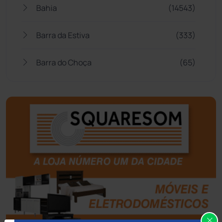
Bahia
(14543)
Barra da Estiva
(333)
Barra do Choça
(65)
Belo Campo
(57)
Bom Jesus da Lapa
(505)
Boquira
(152)
Botuporã
(72)
Brasil
(7679)