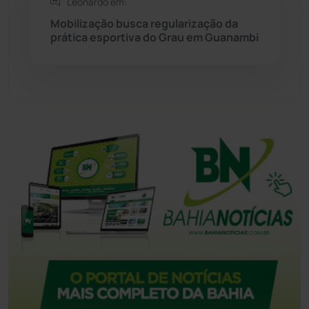
Leonardo em:
Mobilização busca regularização da
prática esportiva do Grau em Guanambi
Urandi
(155)
Vitória da Conquista
(2513)