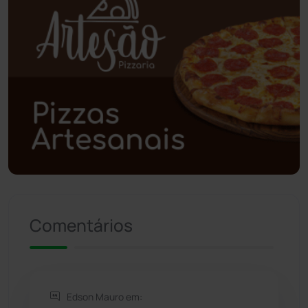
Poções
(182)
Polícia Civil
(57)
Polícia Militar
(27)
Política
(03)
Presidente Jânio Qu...
(125)
Riacho de Santana
(309)
Comentários
Rio de Contas
(410)
Rio do Antônio
(203)
Edson Mauro em: