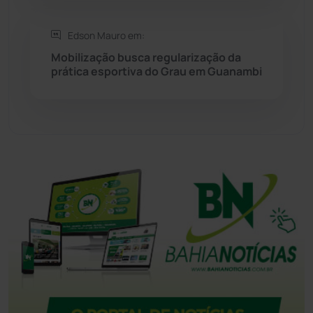
Tanque Novo
(126)
Edson Mauro em:
Tecnologia
(12)
Mobilização busca regularização da
prática esportiva do Grau em Guanambi
Urandi
(158)
Vitória da Conquista
(2517)