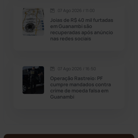
Matina
(71)
07 Ago 2026 / 11:00
Joias de R$ 40 mil furtadas
em Guanambi são
Mortugaba
(31)
recuperadas após anúncio
nas redes sociais
Mundo
(438)
Oliveira dos Brejinhos
(67)
07 Ago 2026 / 16:50
Operação Rastreio: PF
Palmas de Monte Alto
(266)
cumpre mandados contra
crime de moeda falsa em
Paramirim
(342)
Guanambi
Pindaí
(103)
Piripá
(90)