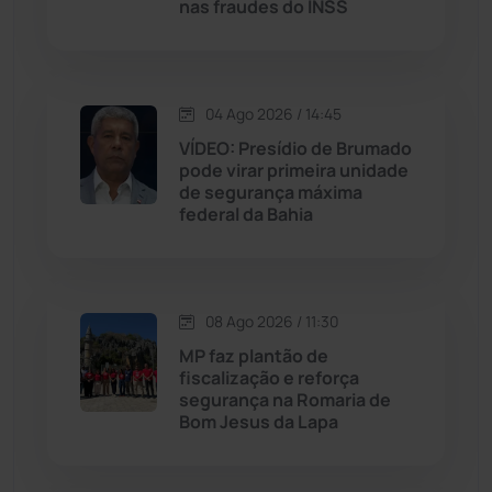
nas fraudes do INSS
Justiça
(1471)
Lagoa Real
(182)
04 Ago 2026 / 14:45
VÍDEO: Presídio de Brumado
Licínio de Almeida
(118)
pode virar primeira unidade
de segurança máxima
federal da Bahia
Livramento de Nossa...
(1339)
Macaúbas
(715)
08 Ago 2026 / 11:30
Maetinga
(101)
MP faz plantão de
fiscalização e reforça
segurança na Romaria de
Malhada
(82)
Bom Jesus da Lapa
Malhada de Pedras
(508)