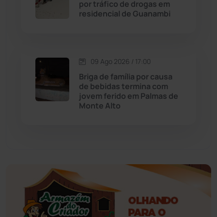
Educação
(232)
por tráfico de drogas em
residencial de Guanambi
Érico Cardoso
(82)
Esportes
(522)
09 Ago 2026 / 17:00
Briga de família por causa
Eventos
(24)
de bebidas termina com
jovem ferido em Palmas de
Monte Alto
Feira da Mata
(23)
Guajeru
(130)
Guanambi
(3503)
Ibiassucê
(168)
Ibicoara
(221)