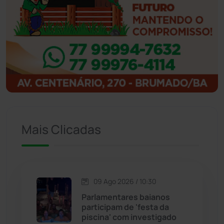
Ibipitanga
(116)
Ibitiara
(33)
Igaporã
(218)
Ituaçu
(256)
Mais Clicadas
Iuiu
(174)
Jacaraci
(97)
09 Ago 2026 / 10:30
Jequié
(314)
Parlamentares baianos
participam de 'festa da
piscina' com investigado
Jussiape
(98)