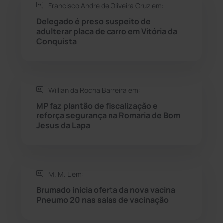
Francisco André de Oliveira Cruz em:
Rio do Antônio
(203)
Delegado é preso suspeito de
adulterar placa de carro em Vitória da
Rio do Pires
(98)
Conquista
Saúde
(2430)
Willian da Rocha Barreira em:
Seabra
(51)
MP faz plantão de fiscalização e
reforça segurança na Romaria de Bom
Sebastião Laranjeiras
(96)
Jesus da Lapa
Sítio do Mato
(42)
Sudoeste Baiano
(1531)
M. M. L em:
Brumado inicia oferta da nova vacina
Pneumo 20 nas salas de vacinação
Tanhaçu
(427)