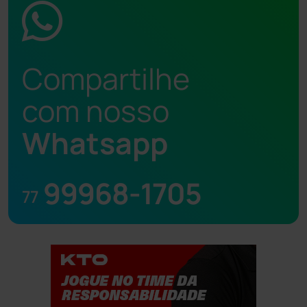
Compartilhe
com nosso
Whatsapp
99968-1705
77