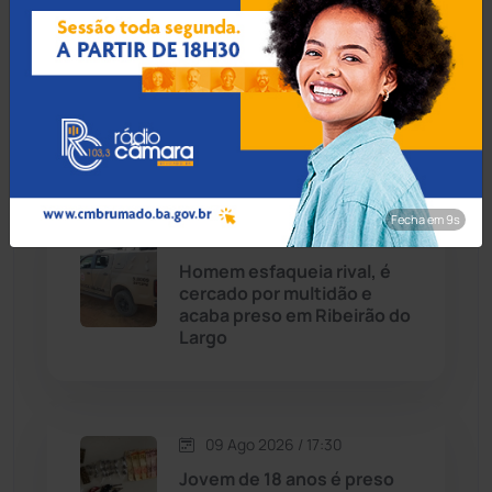
Carinhanha
(300)
09 Ago 2026 / 19:55
Homem é preso por
Caturama
(65)
estupro de vulnerável e
violência sexual em
Juazeiro
Chapada Diamantina
(430)
Condeúba
(133)
Fecha em 8s
09 Ago 2026 / 19:50
Contendas do Sincorá
(79)
Homem esfaqueia rival, é
cercado por multidão e
Cordeiros
(49)
acaba preso em Ribeirão do
Largo
Dom Basílio
(391)
Economia
(1236)
09 Ago 2026 / 17:30
Jovem de 18 anos é preso