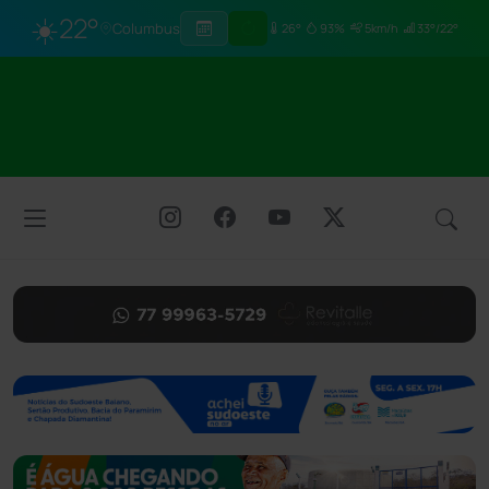
☀️
22°
Columbus
26°
93%
5km/h
33°/22°