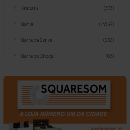
Aracatu
(373)
Bahia
(14547)
Barra da Estiva
(333)
Barra do Choça
(65)
Belo Campo
(57)
Bom Jesus da Lapa
(510)
Boquira
(152)
Botuporã
(73)