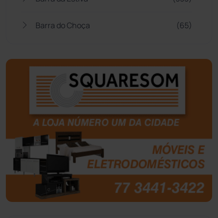
Barra do Choça
(65)
Belo Campo
(57)
Bom Jesus da Lapa
(505)
Boquira
(152)
Botuporã
(72)
Brasil
(7679)
Brumado
(31955)
Caculé
(696)