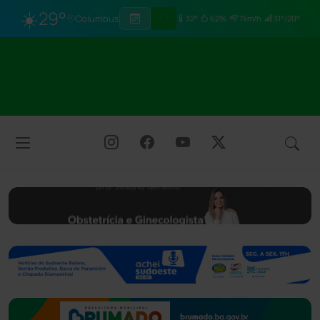
☀️
29°
Columbus
32°
62%
7km/h
31°/20°