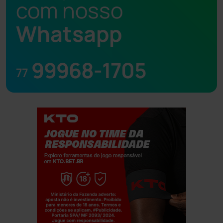
com nosso
Whatsapp
99968-1705
77