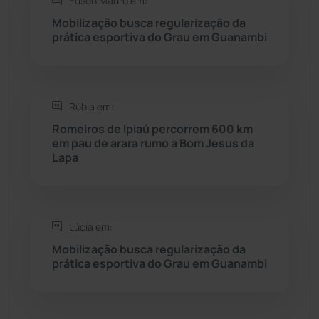
Edson Mauro em:
Mobilização busca regularização da
Seabra
(50)
prática esportiva do Grau em Guanambi
Sebastião Laranjeiras
(96)
Rúbia em:
Sítio do Mato
(42)
Romeiros de Ipiaú percorrem 600 km
em pau de arara rumo a Bom Jesus da
Sudoeste Baiano
(1530)
Lapa
Tanhaçu
(425)
Tanque Novo
(126)
Lúcia em:
Mobilização busca regularização da
prática esportiva do Grau em Guanambi
Tecnologia
(12)
Urandi
(156)