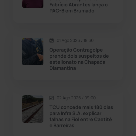
Licínio de Almeida
(118)
Fabrício Abrantes lança o
PAC-B em Brumado
Livramento de Nossa...
(1338)
Macaúbas
(713)
01 Ago 2026 / 18:30
Operação Contragolpe
Maetinga
(101)
prende dois suspeitos de
estelionato na Chapada
Diamantina
Malhada
(82)
Malhada de Pedras
(507)
02 Ago 2026 / 09:00
Matina
(71)
TCU concede mais 180 dias
para Infra S.A. explicar
falhas na Fiol entre Caetité
Mortugaba
(31)
e Barreiras