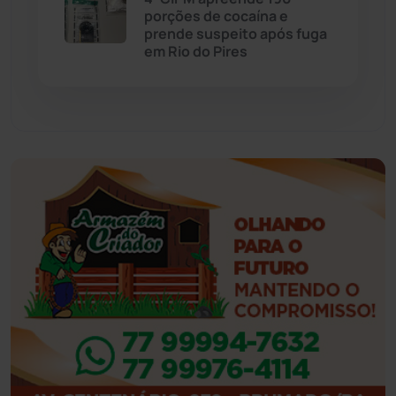
porções de cocaína e
Eventos
(24)
prende suspeito após fuga
em Rio do Pires
Feira da Mata
(23)
Guajeru
(130)
Guanambi
(3494)
Ibiassucê
(167)
Ibicoara
(220)
Ibipitanga
(116)
Ibitiara
(32)