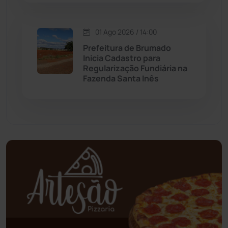
Mundo
(436)
Oliveira dos Brejinhos
(67)
01 Ago 2026 / 14:00
Prefeitura de Brumado
Palmas de Monte Alto
(260)
Inicia Cadastro para
Regularização Fundiária na
Fazenda Santa Inês
Paramirim
(342)
Pindaí
(103)
Piripá
(90)
Planalto
(59)
Poções
(182)
Polícia Civil
(57)