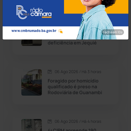
Condeúba
(133)
06 Ago 2026 / Há 3 horas
Contendas do Sincorá
(79)
Idoso de 76 anos é preso
Fecha em 9s
por estuprar criança com
Cordeiros
(49)
deficiência em Jequié
Dom Basílio
(391)
06 Ago 2026 / Há 3 horas
Economia
(1235)
Foragido por homicídio
qualificado é preso na
Educação
(232)
Rodoviária de Guanambi
Érico Cardoso
(82)
06 Ago 2026 / Há 4 horas
Esportes
(522)
4ª CIPM apreende 190