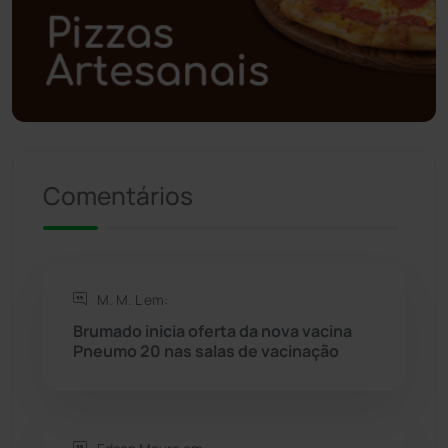
Polícia Militar
(27)
Política
(03)
Presidente Jânio Qu...
(125)
Comentários
Riacho de Santana
(309)
Rio de Contas
(410)
M. M. L em:
Rio do Antônio
(203)
Brumado inicia oferta da nova vacina
Pneumo 20 nas salas de vacinação
Rio do Pires
(98)
Saúde
(2427)