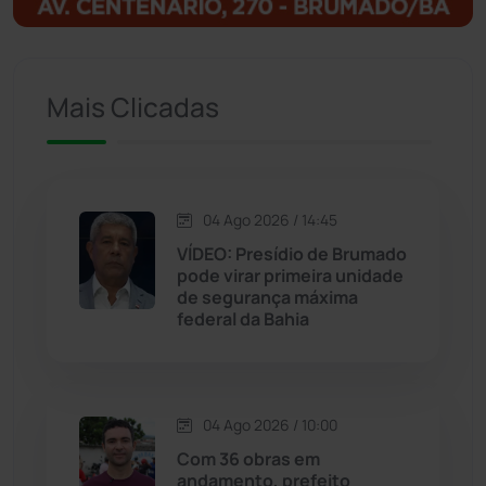
Igaporã
(218)
Ituaçu
(256)
Mais Clicadas
Iuiu
(173)
Jacaraci
(97)
04 Ago 2026 / 14:45
VÍDEO: Presídio de Brumado
Jequié
(313)
pode virar primeira unidade
de segurança máxima
federal da Bahia
Jussiape
(97)
Justiça
(1466)
04 Ago 2026 / 10:00
Lagoa Real
(182)
Com 36 obras em
andamento, prefeito