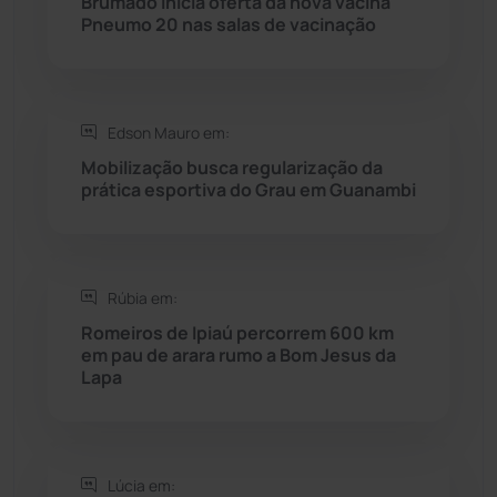
Brumado inicia oferta da nova vacina
Rio do Pires
(98)
Pneumo 20 nas salas de vacinação
Saúde
(2429)
Edson Mauro em:
Seabra
(51)
Mobilização busca regularização da
prática esportiva do Grau em Guanambi
Sebastião Laranjeiras
(96)
Sítio do Mato
(42)
Rúbia em:
Sudoeste Baiano
(1530)
Romeiros de Ipiaú percorrem 600 km
em pau de arara rumo a Bom Jesus da
Lapa
Tanhaçu
(426)
Tanque Novo
(126)
Lúcia em: