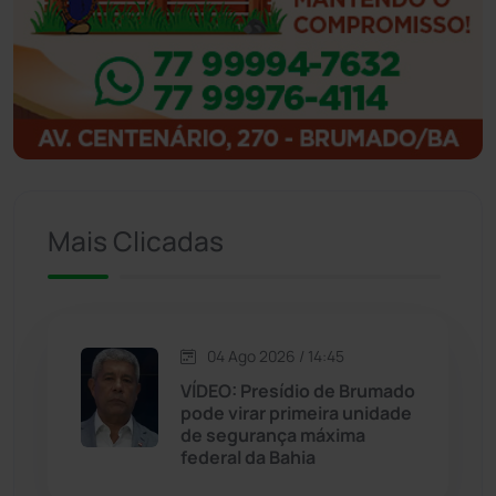
Ibitiara
(32)
Igaporã
(218)
Ituaçu
(256)
Iuiu
(173)
Mais Clicadas
Jacaraci
(97)
Jequié
(314)
04 Ago 2026 / 14:45
VÍDEO: Presídio de Brumado
pode virar primeira unidade
Jussiape
(98)
de segurança máxima
federal da Bahia
Justiça
(1470)