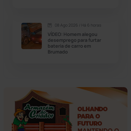
Esportes
(522)
08 Ago 2026 / Há 6 horas
Eventos
(24)
VÍDEO: Homem alegou
desemprego para furtar
bateria de carro em
Feira da Mata
(23)
Brumado
Guajeru
(130)
Guanambi
(3501)
Ibiassucê
(167)
Ibicoara
(221)
Ibipitanga
(116)