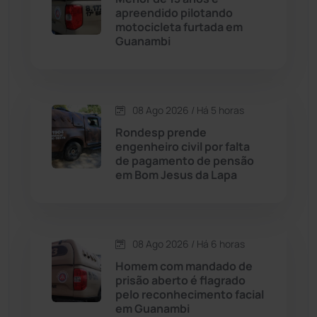
Caturama
(65)
apreendido pilotando
motocicleta furtada em
Guanambi
Chapada Diamantina
(430)
Condeúba
(133)
08 Ago 2026 / Há 5 horas
Contendas do Sincorá
(79)
Rondesp prende
engenheiro civil por falta
Cordeiros
(49)
de pagamento de pensão
em Bom Jesus da Lapa
Dom Basílio
(391)
Economia
(1236)
08 Ago 2026 / Há 6 horas
Homem com mandado de
Educação
(232)
prisão aberto é flagrado
pelo reconhecimento facial
em Guanambi
Érico Cardoso
(82)