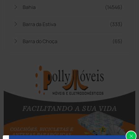
Bahia
(14546)
Barra da Estiva
(333)
Barra do Choça
(65)
Belo Campo
(57)
Bom Jesus da Lapa
(510)
Boquira
(152)
Botuporã
(73)
Brasil
(7680)