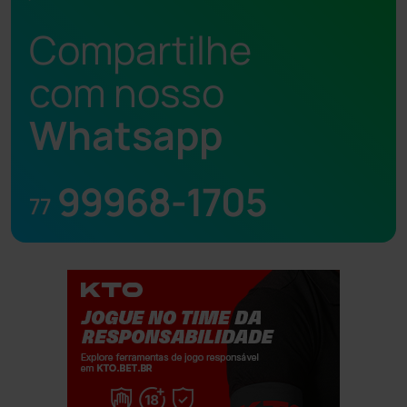
Compartilhe
com nosso
Whatsapp
99968-1705
77