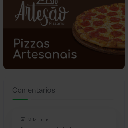
Poções
(182)
Polícia Civil
(59)
Polícia Militar
(27)
Política
(03)
Presidente Jânio Qu...
(125)
Riacho de Santana
(309)
Comentários
Rio de Contas
(411)
Rio do Antônio
(203)
M. M. L em: