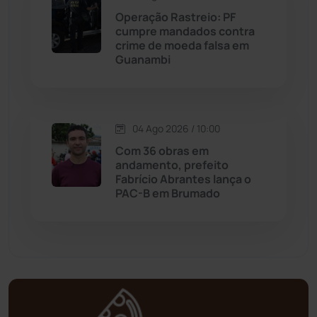
Operação Rastreio: PF
Mortugaba
(31)
cumpre mandados contra
crime de moeda falsa em
Guanambi
Mundo
(437)
Oliveira dos Brejinhos
(67)
04 Ago 2026 / 10:00
Palmas de Monte Alto
(263)
Com 36 obras em
andamento, prefeito
Paramirim
(342)
Fabrício Abrantes lança o
PAC-B em Brumado
Pindaí
(103)
Piripá
(90)
Planalto
(59)