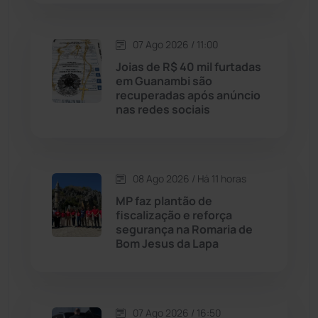
Lagoa Real
(182)
07 Ago 2026 / 11:00
Licínio de Almeida
(118)
Joias de R$ 40 mil furtadas
em Guanambi são
recuperadas após anúncio
Livramento de Nossa...
(1338)
nas redes sociais
Macaúbas
(715)
08 Ago 2026 / Há 11 horas
Maetinga
(101)
MP faz plantão de
fiscalização e reforça
Malhada
(82)
segurança na Romaria de
Bom Jesus da Lapa
Malhada de Pedras
(508)
Matina
(71)
07 Ago 2026 / 16:50