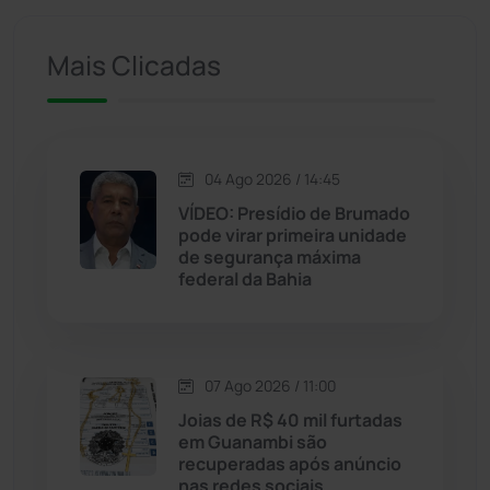
Iuiu
(173)
Mais Clicadas
Jacaraci
(97)
Jequié
(314)
04 Ago 2026 / 14:45
VÍDEO: Presídio de Brumado
Jussiape
(97)
pode virar primeira unidade
de segurança máxima
Justiça
(1470)
federal da Bahia
Lagoa Real
(182)
07 Ago 2026 / 11:00
Licínio de Almeida
(118)
Joias de R$ 40 mil furtadas
em Guanambi são
Livramento de Nossa...
(1338)
recuperadas após anúncio
nas redes sociais