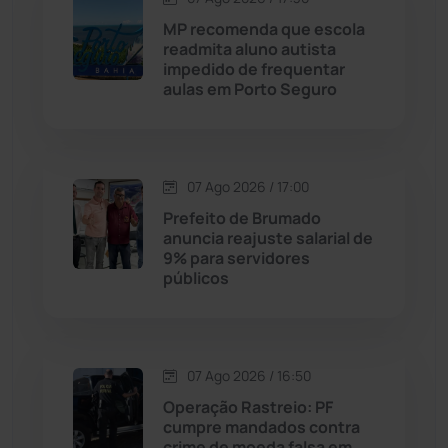
MP recomenda que escola
Cordeiros
(49)
readmita aluno autista
impedido de frequentar
aulas em Porto Seguro
Dom Basílio
(391)
Economia
(1235)
07 Ago 2026 / 17:00
Educação
(232)
Prefeito de Brumado
anuncia reajuste salarial de
9% para servidores
Érico Cardoso
(82)
públicos
Esportes
(522)
07 Ago 2026 / 16:50
Eventos
(24)
Operação Rastreio: PF
cumpre mandados contra
Feira da Mata
(23)
crime de moeda falsa em