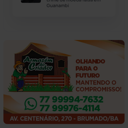
Guanambi
Guajeru
(130)
Guanambi
(3498)
Ibiassucê
(167)
Ibicoara
(221)
Ibipitanga
(116)
Ibitiara
(32)
Igaporã
(218)
Ituaçu
(256)