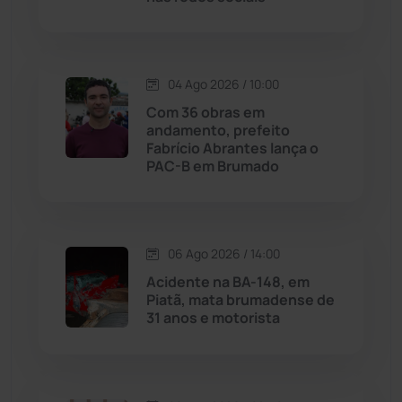
Macaúbas
(714)
Maetinga
(101)
04 Ago 2026 / 10:00
Com 36 obras em
Malhada
(82)
andamento, prefeito
Fabrício Abrantes lança o
PAC-B em Brumado
Malhada de Pedras
(508)
Matina
(71)
06 Ago 2026 / 14:00
Mortugaba
(31)
Acidente na BA-148, em
Piatã, mata brumadense de
31 anos e motorista
Mundo
(437)
Oliveira dos Brejinhos
(67)