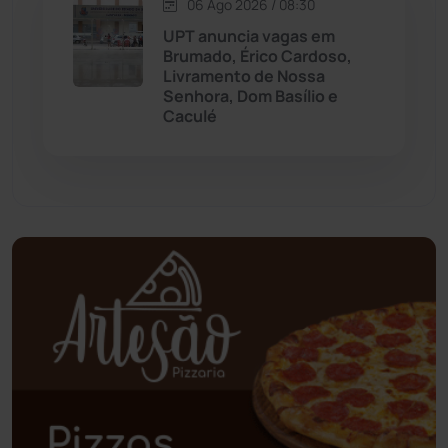
06 Ago 2026 / 08:30
Palmas de Monte Alto
(261)
UPT anuncia vagas em
Brumado, Érico Cardoso,
Paramirim
(342)
Livramento de Nossa
Senhora, Dom Basílio e
Caculé
Pindaí
(103)
Piripá
(90)
Planalto
(59)
Poções
(182)
Polícia Civil
(58)
Polícia Militar
(27)