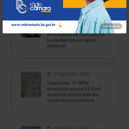
Caetité
(1504)
08 Ago 2026 / Há 6 horas
Candiba
(157)
Caculé: Queda de
Fecha em 8s
secretário envolve
Cândido Sales
(121)
articulação de Rui Costa e
Ivana Bastos por apoio
eleitoral
Caraíbas
(103)
Carinhanha
(300)
07 Ago 2026 / 18:00
Caturama
(65)
Guanambi: 17º BPM
apreende quase R$ 3 mil
suspeito escondido em
Chapada Diamantina
(430)
short de motociclista
Condeúba
(133)
Contendas do Sincorá
(79)
07 Ago 2026 / 17:30