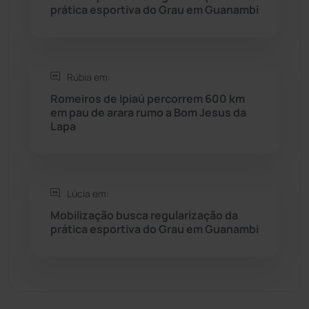
Sebastião Laranjeiras
(96)
prática esportiva do Grau em Guanambi
Sítio do Mato
(42)
Sudoeste Baiano
(1530)
Rúbia em:
Romeiros de Ipiaú percorrem 600 km
em pau de arara rumo a Bom Jesus da
Tanhaçu
(426)
Lapa
Tanque Novo
(126)
Tecnologia
(12)
Lúcia em:
Mobilização busca regularização da
Urandi
(157)
prática esportiva do Grau em Guanambi
Vitória da Conquista
(2514)