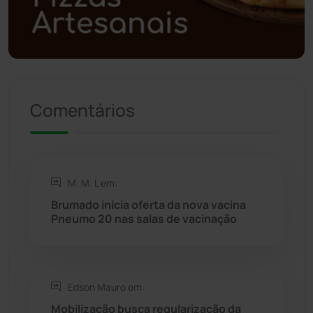
Política
(03)
Presidente Jânio Qu...
(125)
Riacho de Santana
(309)
Comentários
Rio de Contas
(410)
Rio do Antônio
(203)
M. M. L em:
Rio do Pires
(98)
Brumado inicia oferta da nova vacina
Pneumo 20 nas salas de vacinação
Saúde
(2427)
Seabra
(50)
Edson Mauro em:
Mobilização busca regularização da