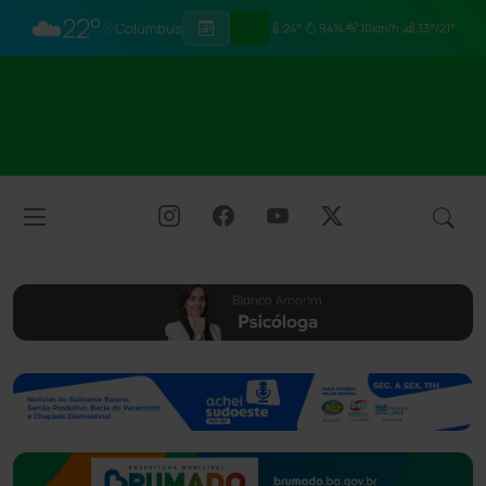
☁️
22°
Columbus
24°
94%
10km/h
33°/21°