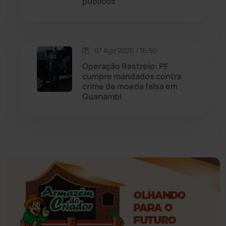
públicos
Esportes
(522)
07 Ago 2026 / 16:50
Eventos
(24)
Operação Rastreio: PF
cumpre mandados contra
Feira da Mata
(23)
crime de moeda falsa em
Guanambi
Guajeru
(130)
Guanambi
(3498)
Ibiassucê
(167)
Ibicoara
(221)
Ibipitanga
(116)