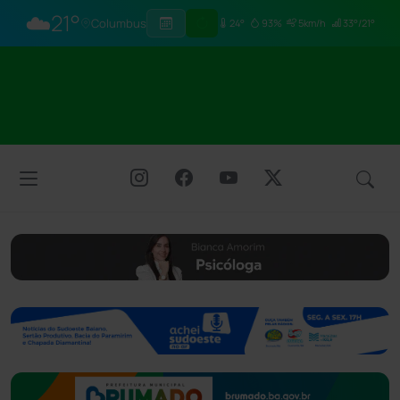
☁️
21°
Columbus
24°
93%
5km/h
33°/21°