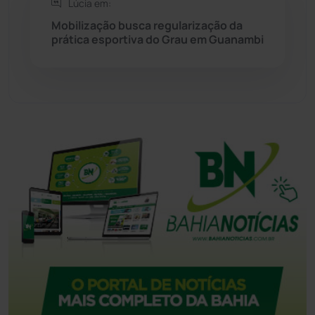
Lúcia em:
Mobilização busca regularização da
Urandi
(157)
prática esportiva do Grau em Guanambi
Vitória da Conquista
(2514)