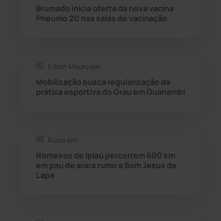
Rio do Pires
(98)
Brumado inicia oferta da nova vacina
Pneumo 20 nas salas de vacinação
Saúde
(2427)
Seabra
(50)
Edson Mauro em:
Mobilização busca regularização da
Sebastião Laranjeiras
(96)
prática esportiva do Grau em Guanambi
Sítio do Mato
(42)
Sudoeste Baiano
(1530)
Rúbia em:
Romeiros de Ipiaú percorrem 600 km
em pau de arara rumo a Bom Jesus da
Tanhaçu
(426)
Lapa
Tanque Novo
(126)
Tecnologia
(12)