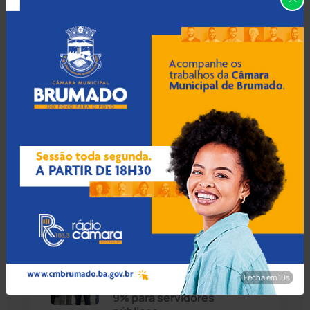
Caturama
(65)
Guanambi: 17º BPM
apreende quase R$ 3 mil
suspeito escondido em
Chapada Diamantina
(430)
short de motociclista
Condeúba
(133)
Contendas do Sincorá
(79)
07 Ago 2026 / 17:30
MP recomenda que escola
Cordeiros
(49)
readmita aluno autista
impedido de frequentar
aulas em Porto Seguro
Dom Basílio
(391)
Economia
(1235)
07 Ago 2026 / 17:00
Educação
(232)
Prefeito de Brumado
Fecha em 9s
anuncia reajuste salarial de
9% para servidores
Érico Cardoso
(82)