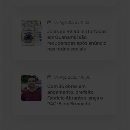
Lagoa Real
(182)
07 Ago 2026 / 11:00
Licínio de Almeida
(118)
Joias de R$ 40 mil furtadas
em Guanambi são
Livramento de Nossa...
(1338)
recuperadas após anúncio
nas redes sociais
Macaúbas
(714)
Maetinga
(101)
04 Ago 2026 / 10:00
Com 36 obras em
Malhada
(82)
andamento, prefeito
Fabrício Abrantes lança o
PAC-B em Brumado
Malhada de Pedras
(508)
Matina
(71)