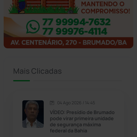
Ibitiara
(32)
Igaporã
(218)
Ituaçu
(256)
Iuiu
(173)
Mais Clicadas
Jacaraci
(97)
Jequié
(314)
04 Ago 2026 / 14:45
VÍDEO: Presídio de Brumado
Jussiape
(97)
pode virar primeira unidade
de segurança máxima
Justiça
(1470)
federal da Bahia