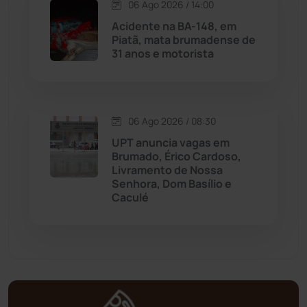
06 Ago 2026 / 14:00
Mortugaba
(31)
Acidente na BA-148, em
Piatã, mata brumadense de
31 anos e motorista
Mundo
(437)
Oliveira dos Brejinhos
(67)
06 Ago 2026 / 08:30
Palmas de Monte Alto
(261)
UPT anuncia vagas em
Brumado, Érico Cardoso,
Paramirim
(342)
Livramento de Nossa
Senhora, Dom Basílio e
Caculé
Pindaí
(103)
Piripá
(90)
Planalto
(59)