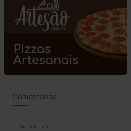
Poções
(182)
Polícia Civil
(58)
Polícia Militar
(27)
Política
(03)
Presidente Jânio Qu...
(125)
Riacho de Santana
(309)
Comentários
Rio de Contas
(410)
Rio do Antônio
(203)
M. M. L em: