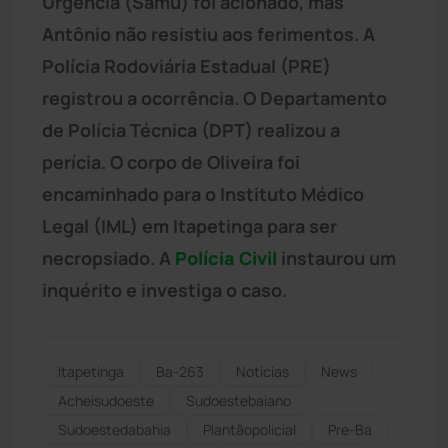
Urgência (Samu) foi acionado, mas
Antônio não resistiu aos ferimentos. A
Polícia Rodoviária Estadual (PRE)
registrou a ocorrência. O Departamento
de Polícia Técnica (DPT) realizou a
perícia. O corpo de Oliveira foi
encaminhado para o Instituto Médico
Legal (IML) em Itapetinga para ser
necropsiado. A
Polícia Civil
instaurou um
inquérito e investiga o caso.
Itapetinga
Ba-263
Notícias
News
Acheisudoeste
Sudoestebaiano
Sudoestedabahia
Plantãopolicial
Pre-Ba