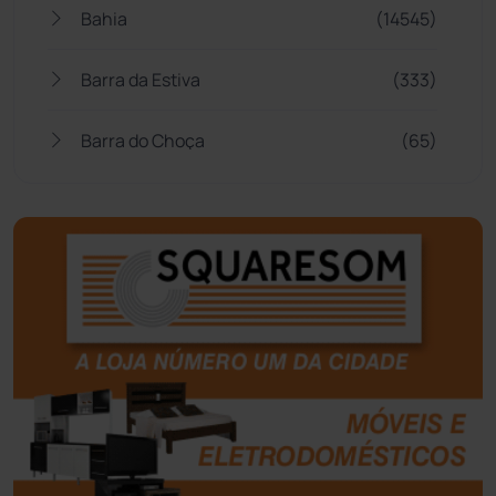
Bahia
(14545)
Barra da Estiva
(333)
Barra do Choça
(65)
Belo Campo
(57)
Bom Jesus da Lapa
(507)
Boquira
(152)
Botuporã
(72)
Brasil
(7680)