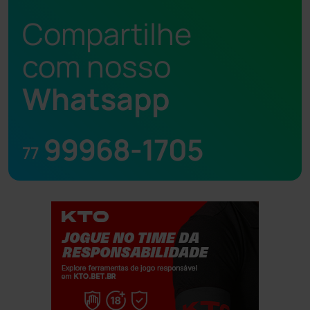
Compartilhe
com nosso
Whatsapp
99968-1705
77