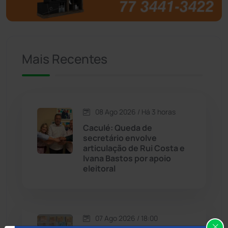
Brumado
(31958)
Caculé
(697)
Mais Recentes
Caetanos
(47)
Caetité
(1504)
08 Ago 2026 / Há 3 horas
Candiba
(157)
Caculé: Queda de
secretário envolve
Cândido Sales
(121)
articulação de Rui Costa e
Ivana Bastos por apoio
eleitoral
Caraíbas
(103)
Carinhanha
(300)
07 Ago 2026 / 18:00