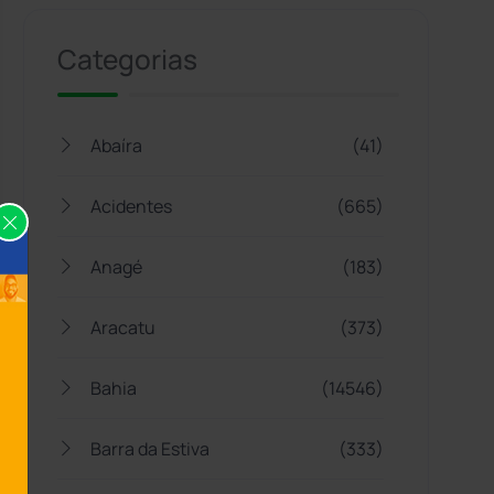
Categorias
Abaíra
(41)
Acidentes
(665)
Anagé
(183)
Aracatu
(373)
Bahia
(14546)
Barra da Estiva
(333)