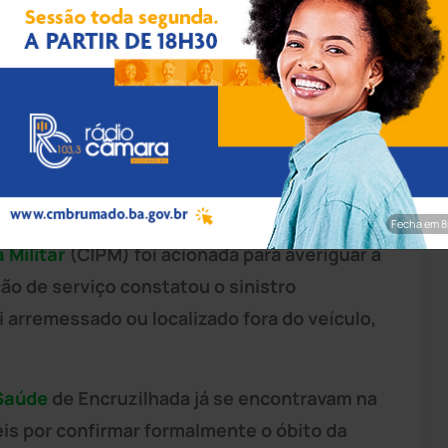
rim/Achei Sudoeste
de sábado (20) terminou com a morte de um
ncruzilhada. O fato aconteceu por volta das
ades de Boa Vista da Tapera e Vila do Café,
aestrutura.
Fecha em 7
a Militar
(CIPM) foi acionada para averiguar a
ção de serviço constatou o sinistro
arremessado ou localizado fora do veículo,
Saúde
de Encruzilhada já se encontravam na
is por confirmar formalmente o óbito da