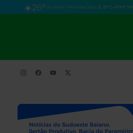
☀️
26°
Céu limpo
Vitória da Conq…
28°
48%
9k