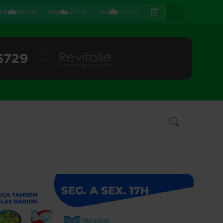
☁️
☁️
🌦
hã
28°/15°
Seg
27°/15°
Ter
22°/16°