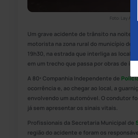
Foto: Lay Amo
Um grave acidente de trânsito na noite 
motorista na zona rural do município de E
19h30, na estrada que interliga as localid
em um trecho que passa por obras de infr
A 80ª Companhia Independente de
Políci
ocorrência e, ao chegar ao local, a guarni
envolvendo um automóvel. O condutor foi 
já sem apresentar os sinais vitais.
Profissionais da Secretaria Municipal de
região do acidente e foram os responsáve