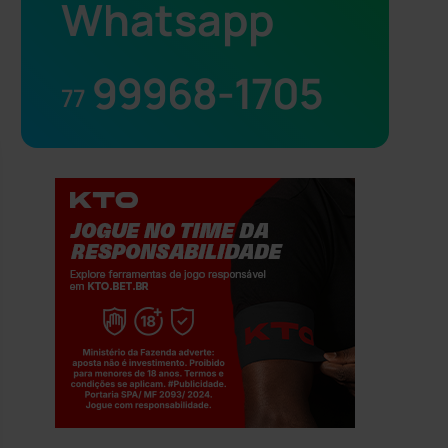
Whatsapp
99968-1705
77
Jogue com responsabilidade. 18+