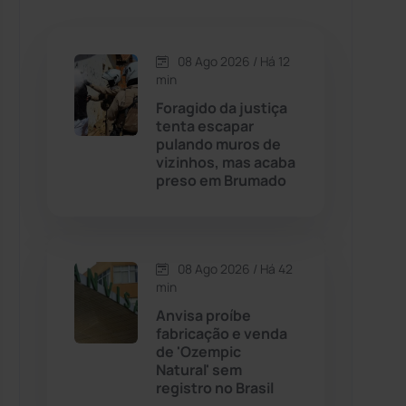
Caetanos
(47)
Caetité
(1504)
08 Ago 2026 / Há 12
min
Candiba
(157)
Foragido da justiça
tenta escapar
pulando muros de
Cândido Sales
(121)
vizinhos, mas acaba
preso em Brumado
Caraíbas
(103)
Carinhanha
(300)
08 Ago 2026 / Há 42
min
Caturama
(65)
Anvisa proíbe
fabricação e venda
de 'Ozempic
Chapada Diamantina
(430)
Natural' sem
registro no Brasil
Condeúba
(133)