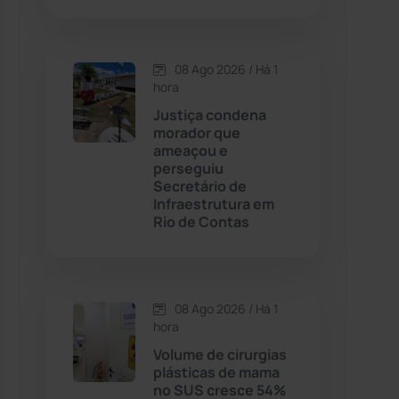
Contendas do Sincorá
(79)
08 Ago 2026 / Há 1
hora
Cordeiros
(49)
Justiça condena
morador que
Dom Basílio
(391)
ameaçou e
perseguiu
Secretário de
Economia
(1235)
Infraestrutura em
Rio de Contas
Educação
(232)
Érico Cardoso
(82)
08 Ago 2026 / Há 1
hora
Esportes
(522)
Volume de cirurgias
plásticas de mama
Eventos
(24)
no SUS cresce 54%