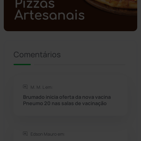
Política
(03)
Presidente Jânio Qu...
(125)
Riacho de Santana
(309)
Comentários
Rio de Contas
(411)
Rio do Antônio
(203)
M. M. L em:
Brumado inicia oferta da nova vacina
Rio do Pires
(98)
Pneumo 20 nas salas de vacinação
Saúde
(2429)
Edson Mauro em:
Seabra
(51)