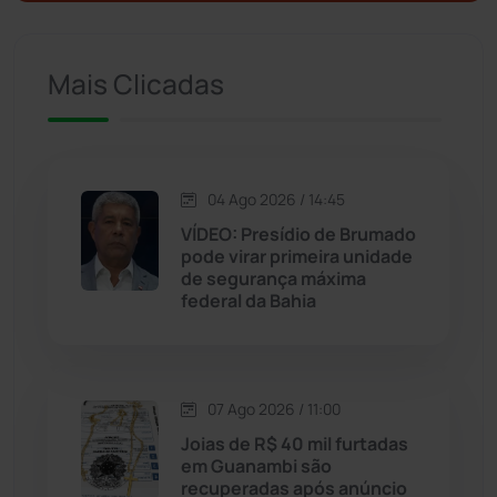
Ituaçu
(256)
Iuiu
(173)
Mais Clicadas
Jacaraci
(97)
Jequié
(314)
04 Ago 2026 / 14:45
VÍDEO: Presídio de Brumado
pode virar primeira unidade
Jussiape
(98)
de segurança máxima
federal da Bahia
Justiça
(1470)
Lagoa Real
(182)
07 Ago 2026 / 11:00
Licínio de Almeida
(118)
Joias de R$ 40 mil furtadas
em Guanambi são
recuperadas após anúncio