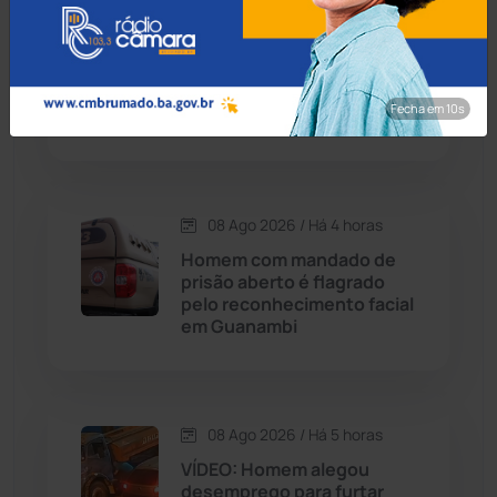
08 Ago 2026 / Há 4 horas
Contendas do Sincorá
(79)
Rondesp prende
engenheiro civil por falta
Cordeiros
(49)
de pagamento de pensão
Fecha em 8s
em Bom Jesus da Lapa
Dom Basílio
(391)
Economia
(1236)
08 Ago 2026 / Há 4 horas
Homem com mandado de
Educação
(232)
prisão aberto é flagrado
pelo reconhecimento facial
em Guanambi
Érico Cardoso
(82)
Esportes
(522)
08 Ago 2026 / Há 5 horas
Eventos
(24)
VÍDEO: Homem alegou
desemprego para furtar