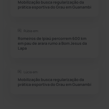
Mobilização busca regularização da
prática esportiva do Grau em Guanambi
Sebastião Laranjeiras
(96)
Sítio do Mato
(42)
Rúbia em:
Sudoeste Baiano
(1530)
Romeiros de Ipiaú percorrem 600 km
em pau de arara rumo a Bom Jesus da
Lapa
Tanhaçu
(426)
Tanque Novo
(126)
Lúcia em:
Tecnologia
(12)
Mobilização busca regularização da
prática esportiva do Grau em Guanambi
Urandi
(157)
Vitória da Conquista
(2516)