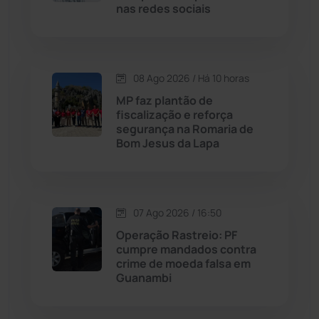
Livramento de Nossa...
(1338)
nas redes sociais
Macaúbas
(715)
08 Ago 2026 / Há 10 horas
Maetinga
(101)
MP faz plantão de
fiscalização e reforça
Malhada
(82)
segurança na Romaria de
Bom Jesus da Lapa
Malhada de Pedras
(508)
Matina
(71)
07 Ago 2026 / 16:50
Operação Rastreio: PF
Mortugaba
(31)
cumpre mandados contra
crime de moeda falsa em
Guanambi
Mundo
(437)
Oliveira dos Brejinhos
(67)