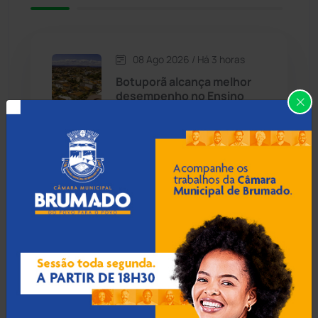
Caetité
(1504)
08 Ago 2026 / Há 3 horas
Candiba
(157)
Botuporã alcança melhor
desempenho no Ensino
Cândido Sales
(121)
Médio da Bahia no Ideb
2025
Caraíbas
(103)
Carinhanha
(300)
08 Ago 2026 / Há 3 horas
Menor de 13 anos é
Caturama
(65)
apreendido pilotando
motocicleta furtada em
Guanambi
Chapada Diamantina
(430)
Condeúba
(133)