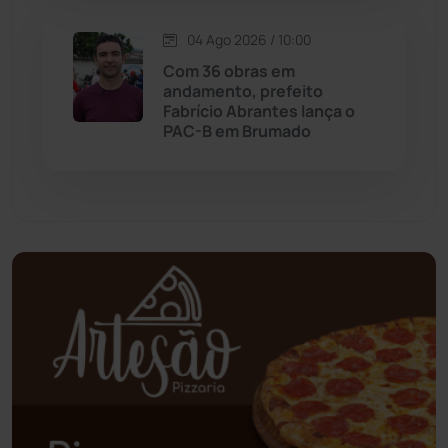
04 Ago 2026 / 10:00
Palmas de Monte Alto
(263)
Com 36 obras em
andamento, prefeito
Paramirim
(342)
Fabrício Abrantes lança o
PAC-B em Brumado
Pindaí
(103)
Piripá
(90)
Planalto
(59)
Poções
(182)
Polícia Civil
(59)
Polícia Militar
(27)