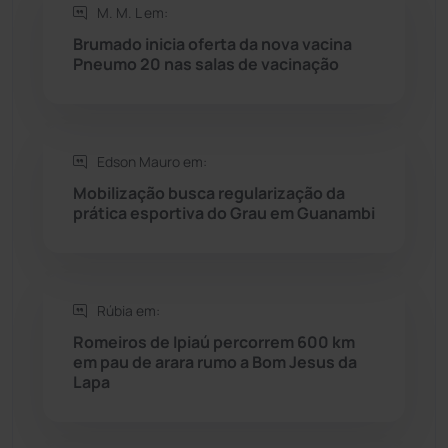
M. M. L em:
Rio do Antônio
(203)
Brumado inicia oferta da nova vacina
Pneumo 20 nas salas de vacinação
Rio do Pires
(98)
Saúde
(2429)
Edson Mauro em:
Mobilização busca regularização da
Seabra
(50)
prática esportiva do Grau em Guanambi
Sebastião Laranjeiras
(96)
Rúbia em:
Sítio do Mato
(42)
Romeiros de Ipiaú percorrem 600 km
em pau de arara rumo a Bom Jesus da
Sudoeste Baiano
(1530)
Lapa
Tanhaçu
(426)