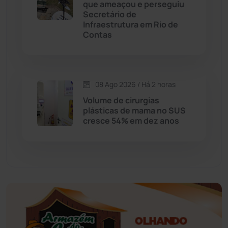
que ameaçou e perseguiu
Educação
(232)
Secretário de
Infraestrutura em Rio de
Contas
Érico Cardoso
(82)
Esportes
(522)
08 Ago 2026 / Há 2 horas
Eventos
(24)
Volume de cirurgias
plásticas de mama no SUS
cresce 54% em dez anos
Feira da Mata
(23)
Guajeru
(130)
Guanambi
(3498)
Ibiassucê
(167)