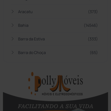
Aracatu
(373)
Bahia
(14546)
Barra da Estiva
(333)
Barra do Choça
(65)
Belo Campo
(57)
Bom Jesus da Lapa
(509)
Boquira
(152)
Botuporã
(72)