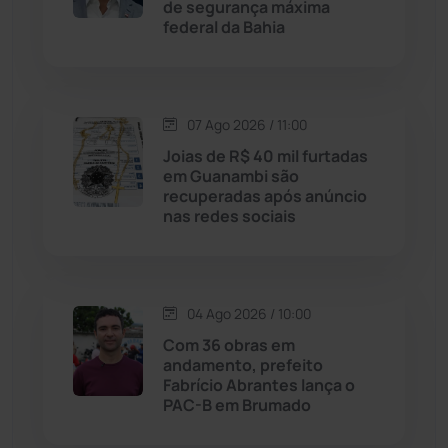
de segurança máxima
Jussiape
(98)
federal da Bahia
Justiça
(1470)
Lagoa Real
(182)
07 Ago 2026 / 11:00
Joias de R$ 40 mil furtadas
Licínio de Almeida
(118)
em Guanambi são
recuperadas após anúncio
nas redes sociais
Livramento de Nossa...
(1338)
Macaúbas
(714)
04 Ago 2026 / 10:00
Maetinga
(101)
Com 36 obras em
andamento, prefeito
Fabrício Abrantes lança o
Malhada
(82)
PAC-B em Brumado
Malhada de Pedras
(508)