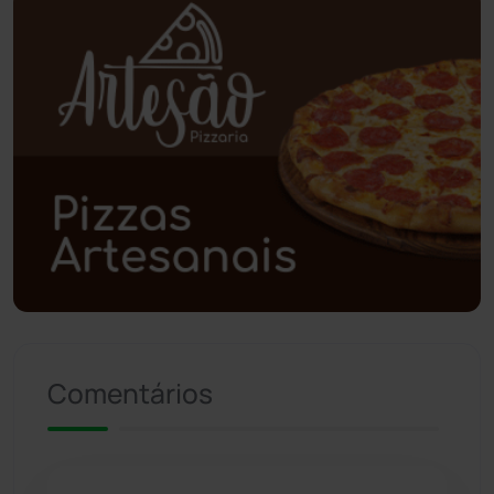
Planalto
(59)
Poções
(182)
Polícia Civil
(59)
Polícia Militar
(27)
Política
(03)
Presidente Jânio Qu...
(125)
Comentários
Riacho de Santana
(309)
Rio de Contas
(411)