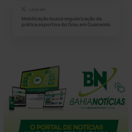
Tanque Novo
(126)
Lúcia em:
Mobilização busca regularização da
prática esportiva do Grau em Guanambi
Tecnologia
(12)
Urandi
(157)
Vitória da Conquista
(2514)