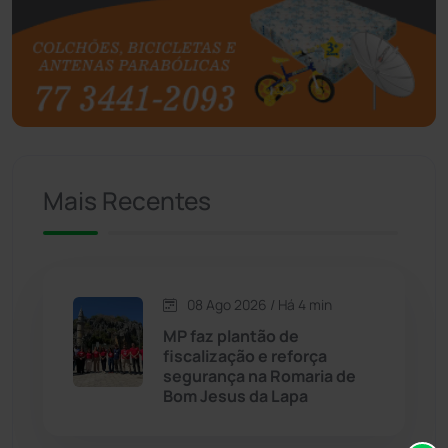
Brasil
(7680)
Brumado
(31959)
Caculé
(697)
Mais Recentes
Caetanos
(47)
Caetité
(1504)
08 Ago 2026 / Há 4 min
Candiba
(157)
MP faz plantão de
fiscalização e reforça
Cândido Sales
(121)
segurança na Romaria de
Bom Jesus da Lapa
Caraíbas
(103)