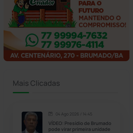
Ibicoara
(221)
Ibipitanga
(116)
Ibitiara
(32)
Igaporã
(218)
Ituaçu
(256)
Mais Clicadas
Iuiu
(173)
Jacaraci
(97)
04 Ago 2026 / 14:45
Jequié
(314)
VÍDEO: Presídio de Brumado
pode virar primeira unidade