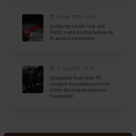
Matina
(71)
06 Ago 2026 / 14:00
Acidente na BA-148, em
Piatã, mata brumadense de
Mortugaba
(31)
31 anos e motorista
Mundo
(437)
Oliveira dos Brejinhos
(67)
07 Ago 2026 / 16:50
Operação Rastreio: PF
Palmas de Monte Alto
(262)
cumpre mandados contra
crime de moeda falsa em
Guanambi
Paramirim
(342)
Pindaí
(103)
Piripá
(90)