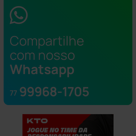
Compartilhe
com nosso
Whatsapp
99968-1705
77