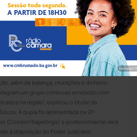
ivulgação/PC
 nesta sexta-feira (27), por policiais da
) de Vitória da Conquista e da Delegacia
sudoeste da Bahia. Na ação, dois homens,
 foram presos em flagrante pelo crime de
Fecha em 9
idos 15 tabletes de maconha, porções de
ção, além de balança, munições e dinheiro.
integram um grupo criminoso envolvido com
icados na região”, explicou o titular da
ouza. A dupla foi apresentada na 21ª
ior (Coorpin/Itapetinga) e posteriormente será
ndo á disposição do Poder Judiciário.