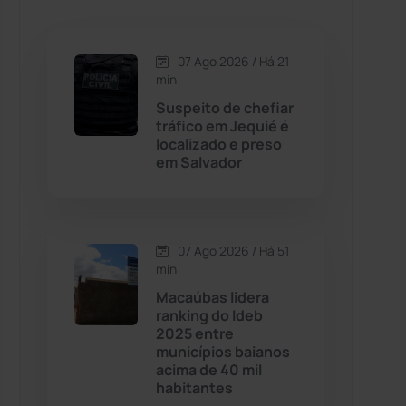
Caetanos
(47)
Caetité
(1504)
07 Ago 2026 / Há 21
min
Candiba
(157)
Suspeito de chefiar
tráfico em Jequié é
localizado e preso
Cândido Sales
(121)
em Salvador
Caraíbas
(103)
07 Ago 2026 / Há 51
Carinhanha
(299)
min
Macaúbas lidera
Caturama
(65)
ranking do Ideb
2025 entre
municípios baianos
Chapada Diamantina
(430)
acima de 40 mil
habitantes
Condeúba
(133)