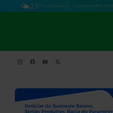
🌤️
23°
Principalmente limpo
Columbus
28°
92%