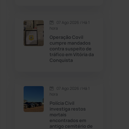
Contendas do Sincorá
(79)
07 Ago 2026 / Há 1
hora
Cordeiros
(49)
Operação Covil
cumpre mandados
Dom Basílio
(391)
contra suspeito de
tráfico em Vitória da
Conquista
Economia
(1235)
Educação
(232)
07 Ago 2026 / Há 1
Érico Cardoso
(82)
hora
Polícia Civil
investiga restos
Esportes
(522)
mortais
encontrados em
Eventos
(24)
antigo cemitério de