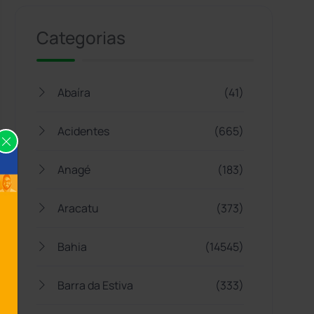
Categorias
Abaíra
(41)
Acidentes
(665)
Anagé
(183)
Aracatu
(373)
Bahia
(14545)
Barra da Estiva
(333)