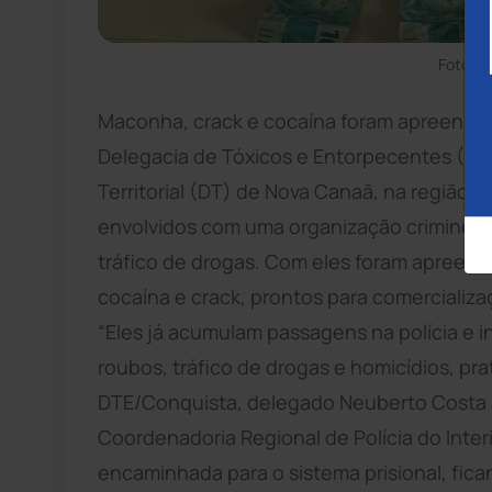
Foto: D
Maconha, crack e cocaína foram apreendidos
Delegacia de Tóxicos e Entorpecentes (DTE
Territorial (DT) de Nova Canaã, na região 
envolvidos com uma organização criminosa,
tráfico de drogas. Com eles foram apreend
cocaína e crack, prontos para comercializa
“Eles já acumulam passagens na polícia e 
roubos, tráfico de drogas e homicídios, prat
DTE/Conquista, delegado Neuberto Costa S
Coordenadoria Regional de Polícia do Inter
encaminhada para o sistema prisional, fica