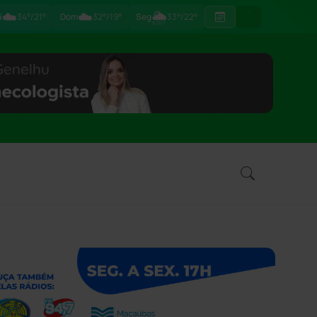
☁️
☁️
🌦
ã
34°/21°
Dom
32°/19°
Seg
33°/22°