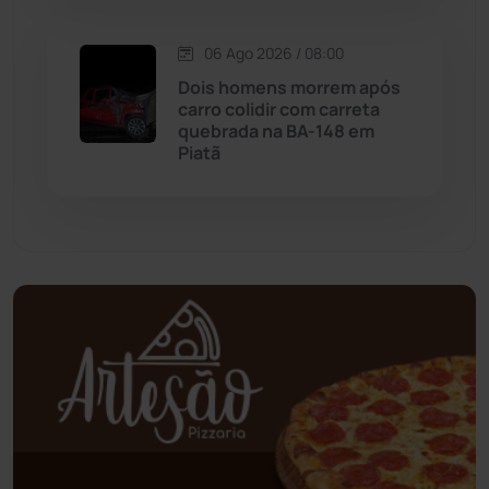
Oliveira dos Brejinhos
(67)
06 Ago 2026 / 08:00
Dois homens morrem após
Palmas de Monte Alto
(261)
carro colidir com carreta
quebrada na BA-148 em
Paramirim
(342)
Piatã
Pindaí
(103)
Piripá
(90)
Planalto
(59)
Poções
(182)
Polícia Civil
(58)