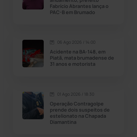
andamento, prefeito
Fabrício Abrantes lança o
Livramento de Nossa...
(1338)
PAC-B em Brumado
Macaúbas
(714)
06 Ago 2026 / 14:00
Maetinga
(101)
Acidente na BA-148, em
Piatã, mata brumadense de
Malhada
(82)
31 anos e motorista
Malhada de Pedras
(508)
Matina
(71)
01 Ago 2026 / 18:30
Operação Contragolpe
prende dois suspeitos de
Mortugaba
(31)
estelionato na Chapada
Diamantina
Mundo
(437)