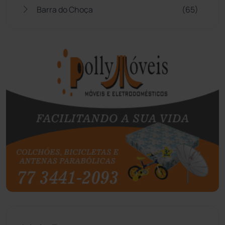
Barra do Choça
(65)
Belo Campo
(57)
Bom Jesus da Lapa
(507)
Boquira
(152)
Botuporã
(72)
Brasil
(7680)
Brumado
(31958)
Caculé
(696)