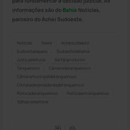
para fundamentar a decisão judicial. As
informações são do
Bahia
Notícias
,
parceiro do Achei Sudoeste.
Notícias
News
Acheisudoeste
Sudoestebaiano
Sudoestedabahia
Justiçaeleitoral
Sertãoprodutivo
Tanquenovo
Câmaradetanquenovo
Câmaramunicipaldetanquenovo
Câmaradevereadoresdetanquenovo
Políticadetanquenovo
Políticaemtanquenovo
168ªzonaeleitoral