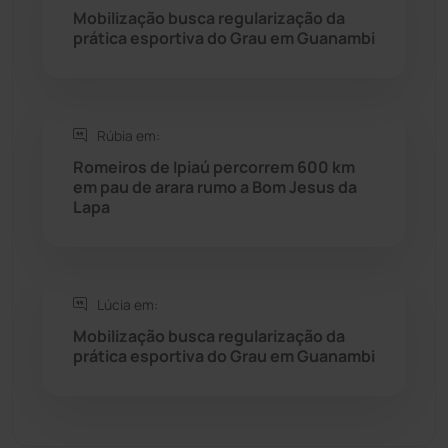
Seabra
(50)
Mobilização busca regularização da
prática esportiva do Grau em Guanambi
Sebastião Laranjeiras
(96)
Sítio do Mato
(42)
Rúbia em:
Romeiros de Ipiaú percorrem 600 km
Sudoeste Baiano
(1530)
em pau de arara rumo a Bom Jesus da
Lapa
Tanhaçu
(426)
Tanque Novo
(126)
Lúcia em:
Mobilização busca regularização da
Tecnologia
(12)
prática esportiva do Grau em Guanambi
Urandi
(157)