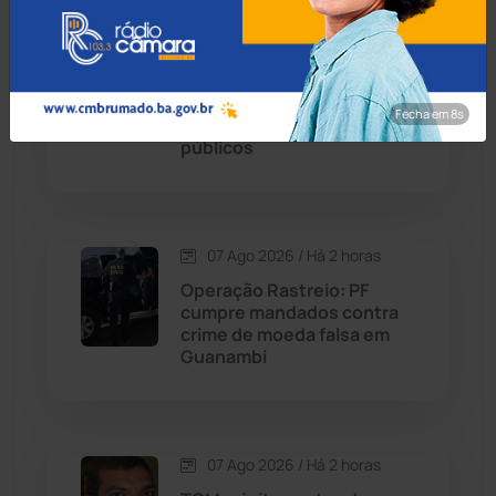
Condeúba
(133)
07 Ago 2026 / Há 2 horas
Contendas do Sincorá
(79)
Prefeito de Brumado
anuncia reajuste salarial de
Fecha em 7s
Cordeiros
(49)
9% para servidores
públicos
Dom Basílio
(391)
Economia
(1235)
07 Ago 2026 / Há 2 horas
Operação Rastreio: PF
Educação
(232)
cumpre mandados contra
crime de moeda falsa em
Guanambi
Érico Cardoso
(82)
Esportes
(522)
07 Ago 2026 / Há 2 horas
Eventos
(24)