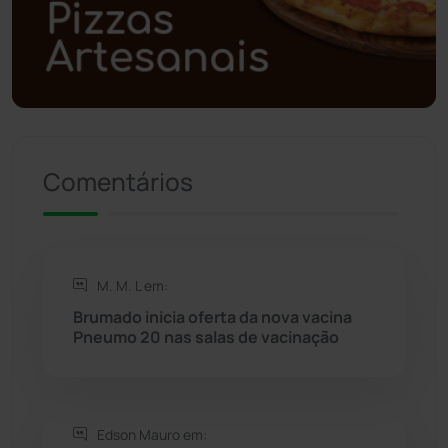
Polícia Militar
(27)
Política
(03)
Presidente Jânio Qu...
(125)
Comentários
Riacho de Santana
(309)
Rio de Contas
(410)
M. M. L em:
Rio do Antônio
(203)
Brumado inicia oferta da nova vacina
Pneumo 20 nas salas de vacinação
Rio do Pires
(98)
Saúde
(2427)
Edson Mauro em: