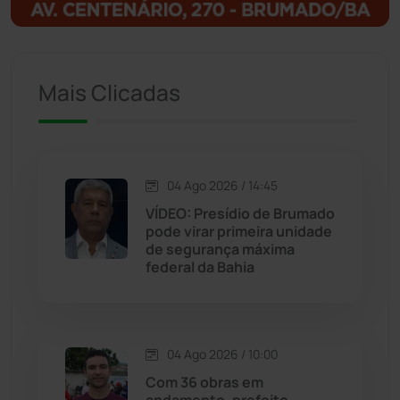
Ituaçu
(256)
Iuiu
(173)
Mais Clicadas
Jacaraci
(97)
Jequié
(314)
04 Ago 2026 / 14:45
VÍDEO: Presídio de Brumado
pode virar primeira unidade
Jussiape
(97)
de segurança máxima
federal da Bahia
Justiça
(1470)
Lagoa Real
(182)
04 Ago 2026 / 10:00
Licínio de Almeida
(118)
Com 36 obras em