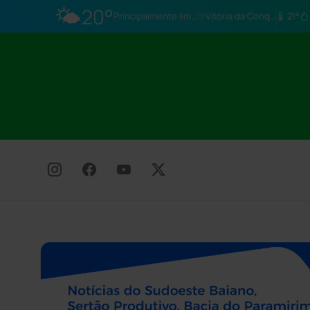
🌤️
20°
Principalmente limpo
Vitória da Conq…
21°