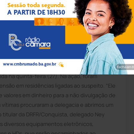
ulgação/SSP-BA
 nove mulheres, dentre elas algumas
e Itapetinga, na região sudoeste da Bahia, foi
 Violada, realizada pela Delegacia de
Fecha em 7
da na quinta-feira (27). Na ação, foram
nsão em residências ligadas ao suspeito. “Ele
de valores em dinheiro para a não divulgação de
As vítimas procuraram a delegacia e abrimos um
u o titular da DRFR/Conquista, delegado Ney
s diversos equipamentos eletrônicos,
ives e HDs, que serão encaminhados ao