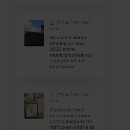
Contendas do Sincorá
(79)
07 Ago 2026 / Há 1
hora
Cordeiros
(49)
Macaúbas lidera
ranking do Ideb
Dom Basílio
(391)
2025 entre
municípios baianos
acima de 40 mil
Economia
(1235)
habitantes
Educação
(232)
Érico Cardoso
(82)
07 Ago 2026 / Há 1
hora
Operação Covil
Esportes
(522)
cumpre mandados
contra suspeito de
Eventos
(24)
tráfico em Vitória da