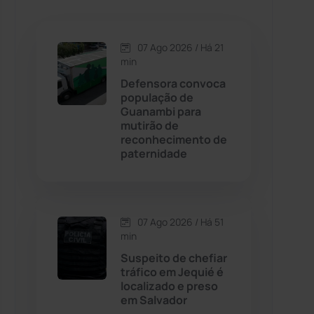
Caetanos
(47)
Caetité
(1504)
07 Ago 2026 / Há 21
min
Candiba
(157)
Defensora convoca
população de
Guanambi para
Cândido Sales
(121)
mutirão de
reconhecimento de
paternidade
Caraíbas
(103)
Carinhanha
(299)
07 Ago 2026 / Há 51
Caturama
(65)
min
Suspeito de chefiar
tráfico em Jequié é
Chapada Diamantina
(430)
localizado e preso
em Salvador
Condeúba
(133)