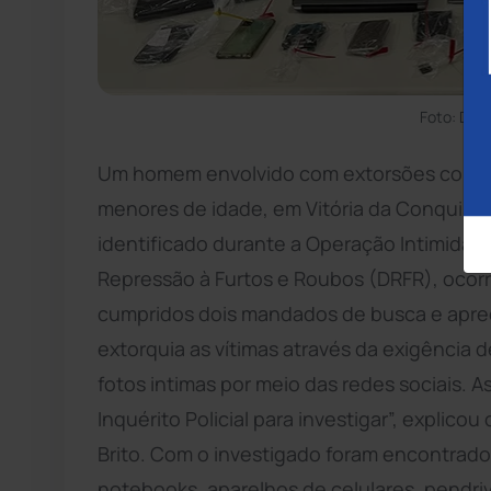
Foto: Div
Um homem envolvido com extorsões contra
menores de idade, em Vitória da Conquista 
identificado durante a Operação Intimidade
Repressão à Furtos e Roubos (DRFR), ocorri
cumpridos dois mandados de busca e apree
extorquia as vítimas através da exigência 
fotos intimas por meio das redes sociais. 
Inquérito Policial para investigar”, explico
Brito. Com o investigado foram encontrado
notebooks, aparelhos de celulares, pendr