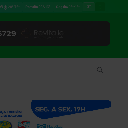
☀️
☁️
☁️
hã
28°/16°
Dom
28°/16°
Seg
26°/17°