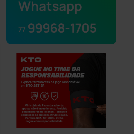
Whatsapp
99968-1705
77
Jogue com responsabilidade. 18+