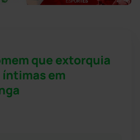
homem que extorquia
 íntimas em
inga