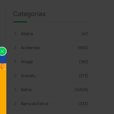
Categorias
Abaíra
(41)
Acidentes
(665)
Anagé
(183)
Aracatu
(373)
Bahia
(14545)
Barra da Estiva
(333)