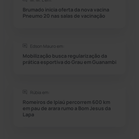
Brumado inicia oferta da nova vacina
Rio do Antônio
(203)
Pneumo 20 nas salas de vacinação
Rio do Pires
(98)
Edson Mauro em:
Saúde
(2427)
Mobilização busca regularização da
prática esportiva do Grau em Guanambi
Seabra
(50)
Sebastião Laranjeiras
(96)
Rúbia em:
Sítio do Mato
(42)
Romeiros de Ipiaú percorrem 600 km
em pau de arara rumo a Bom Jesus da
Lapa
Sudoeste Baiano
(1530)
Tanhaçu
(426)