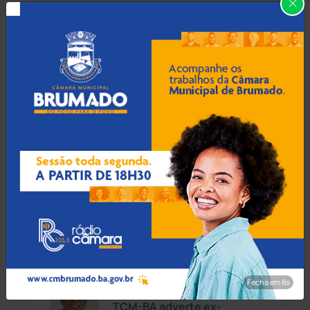
Carinhanha
(300)
07 Ago 2026 / Há 59 min
Carinhanha: MP denuncia
Caturama
(65)
quilombolas por pescar
quatro peixes para comer
na pandemia
Chapada Diamantina
(430)
Condeúba
(133)
07 Ago 2026 / Há 1 hora
Contendas do Sincorá
(79)
Mãe e avó tiram a vida de 4
crianças em plano para
Cordeiros
(49)
'salvá-las' de abuso
Dom Basílio
(391)
Fecha em 7s
07 Ago 2026 / Há 1 hora
Economia
(1235)
TCM-BA adverte ex-