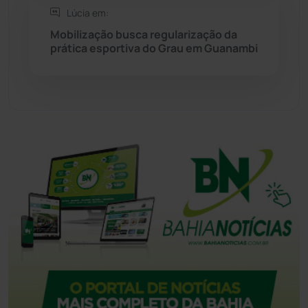
Lúcia em:
Tanque Novo
(126)
Mobilização busca regularização da
prática esportiva do Grau em Guanambi
Tecnologia
(12)
Urandi
(157)
Vitória da Conquista
(2514)