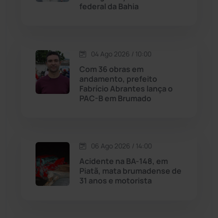
federal da Bahia
Jussiape
(97)
Justiça
(1468)
04 Ago 2026 / 10:00
Lagoa Real
(182)
Com 36 obras em
andamento, prefeito
Licínio de Almeida
(118)
Fabrício Abrantes lança o
PAC-B em Brumado
Livramento de Nossa...
(1338)
Macaúbas
(714)
06 Ago 2026 / 14:00
Acidente na BA-148, em
Maetinga
(101)
Piatã, mata brumadense de
31 anos e motorista
Malhada
(82)