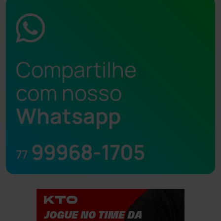
Compartilhe
com nosso
Whatsapp
99968-1705
77