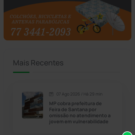
Brasil
(7680)
Brumado
(31955)
Caculé
(696)
Mais Recentes
Caetanos
(47)
Caetité
(1504)
07 Ago 2026 / Há 29 min
Candiba
(157)
MP cobra prefeitura de
Feira de Santana por
Cândido Sales
(121)
omissão no atendimento a
jovem em vulnerabilidade
Caraíbas
(103)