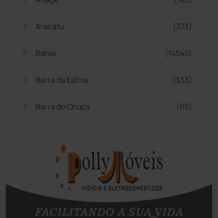
Aracatu
(373)
Bahia
(14545)
Barra da Estiva
(333)
Barra do Choça
(65)
Belo Campo
(57)
Bom Jesus da Lapa
(507)
Boquira
(152)
Botuporã
(72)