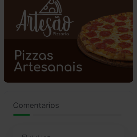
Planalto
(59)
Poções
(182)
Polícia Civil
(58)
Polícia Militar
(27)
Política
(03)
Presidente Jânio Qu...
(125)
Comentários
Riacho de Santana
(309)
Rio de Contas
(410)
M. M. L em: