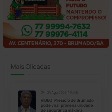
Ibicoara
(221)
Ibipitanga
(116)
Ibitiara
(32)
Igaporã
(218)
Ituaçu
(256)
Mais Clicadas
Iuiu
(173)
Jacaraci
(97)
04 Ago 2026 / 14:45
VÍDEO: Presídio de Brumado
Jequié
(314)
pode virar primeira unidade
de segurança máxima