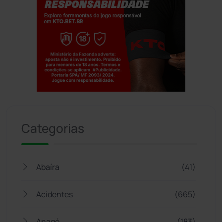
Jogue com responsabilidade. 18+
Categorias
Abaíra
(41)
Acidentes
(665)
Anagé
(183)