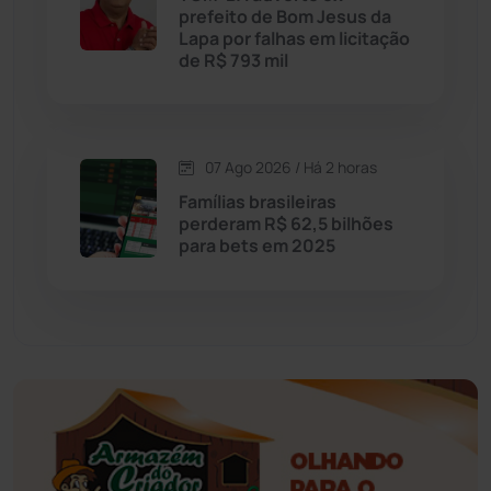
prefeito de Bom Jesus da
Educação
(232)
Lapa por falhas em licitação
de R$ 793 mil
Érico Cardoso
(82)
Esportes
(522)
07 Ago 2026 / Há 2 horas
Famílias brasileiras
Eventos
(24)
perderam R$ 62,5 bilhões
para bets em 2025
Feira da Mata
(23)
Guajeru
(130)
Guanambi
(3496)
Ibiassucê
(167)