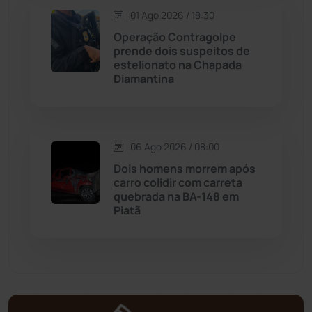
Malhada de Pedras
(508)
01 Ago 2026 / 18:30
Operação Contragolpe
Matina
(71)
prende dois suspeitos de
estelionato na Chapada
Diamantina
Mortugaba
(31)
Mundo
(437)
06 Ago 2026 / 08:00
Oliveira dos Brejinhos
(67)
Dois homens morrem após
carro colidir com carreta
Palmas de Monte Alto
(260)
quebrada na BA-148 em
Piatã
Paramirim
(342)
Pindaí
(103)
Piripá
(90)