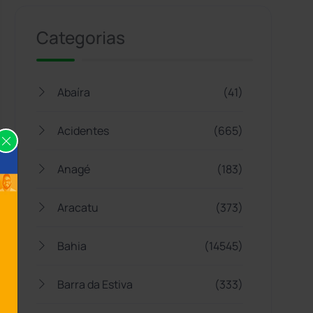
Categorias
Abaíra
(41)
Acidentes
(665)
Anagé
(183)
Aracatu
(373)
Bahia
(14545)
Barra da Estiva
(333)