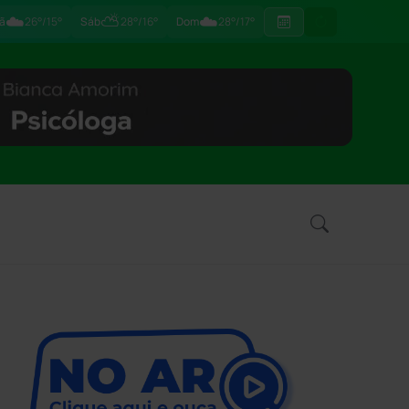
☁️
⛅
☁️
ã
26°/15°
Sáb
28°/16°
Dom
28°/17°