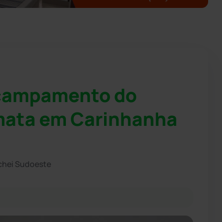
acampamento do
 mata em Carinhanha
chei Sudoeste