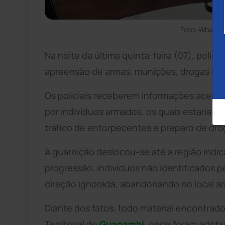
Foto: WhatsA
Na noite da última quinta-feira (07), polic
apreensão de armas, munições, drogas e b
Os policiais receberem informações acerc
por indivíduos armados, os quais estariam
tráfico de entorpecentes e preparo de drog
A guarnição deslocou-se até a região indi
progressão, indivíduos não identificados 
direção ignorada, abandonando no local arma
Diante dos fatos, todo material encontrado
Territorial de
Guanambi
, onde foram adota