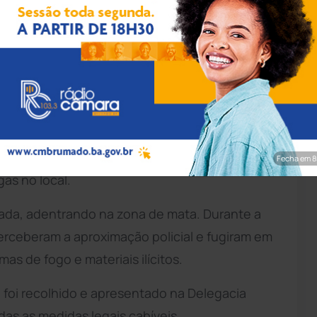
pp/Achei Sudoeste
iais da Rondesp Meio Oeste realizaram a
alança de precisão na cidade de
Carinhanha
.
a da existência de um acampamento utilizado
 escondidos em uma área de mata, realizando
Fecha em 7
as no local.
cada, adentrando na zona de mata. Durante a
perceberam a aproximação policial e fugiram em
s de fogo e materiais ilícitos.
 foi recolhido e apresentado na Delegacia
das as medidas legais cabíveis.