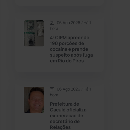
Contendas do Sincorá
(79)
06 Ago 2026 / Há 1
hora
Cordeiros
(49)
4ª CIPM apreende
190 porções de
Dom Basílio
(391)
cocaína e prende
suspeito após fuga
em Rio do Pires
Economia
(1235)
Educação
(232)
06 Ago 2026 / Há 1
Érico Cardoso
(82)
hora
Prefeitura de
Caculé oficializa
Esportes
(522)
exoneração de
secretário de
Eventos
(24)
Relações