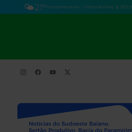
🌤️
21°
Principalmente limpo
Vitória da Conq…
22°