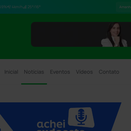
69%
4km/h
25°/16°
Amanh
Inicial
Notícias
Eventos
Vídeos
Contato