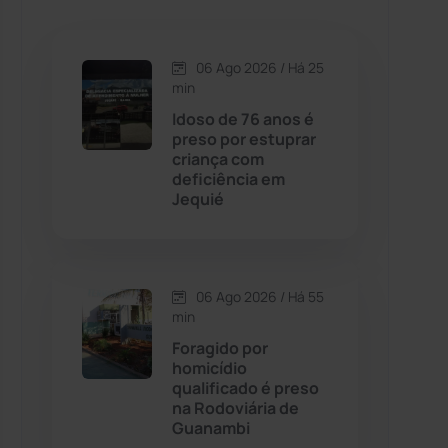
Caetanos
(47)
Caetité
(1504)
06 Ago 2026 / Há 25
min
Candiba
(157)
Idoso de 76 anos é
preso por estuprar
criança com
Cândido Sales
(120)
deficiência em
Jequié
Caraíbas
(103)
Carinhanha
(299)
06 Ago 2026 / Há 55
min
Caturama
(65)
Foragido por
homicídio
qualificado é preso
Chapada Diamantina
(430)
na Rodoviária de
Guanambi
Condeúba
(133)