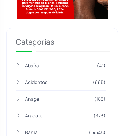
Jogue com responsabilidade. 18+
Categorias
Abaíra
(41)
Acidentes
(665)
Anagé
(183)
Aracatu
(373)
Bahia
(14545)