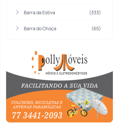
Barra da Estiva
(333)
Barra do Choça
(65)
Belo Campo
(57)
Bom Jesus da Lapa
(505)
Boquira
(152)
Botuporã
(72)
Brasil
(7679)
Brumado
(31955)