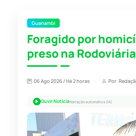
Guanambi
Foragido por homicí
preso na Rodoviári
06 Ago 2026 / Há 2 horas
Por: Redaçã
Ouvir Notícia
Narração automática (IA)