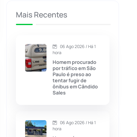
Caculé
(696)
Mais Recentes
Caetanos
(47)
Caetité
(1504)
06 Ago 2026 / Há 1
hora
Candiba
(157)
Homem procurado
por tráfico em São
Paulo é preso ao
Cândido Sales
(121)
tentar fugir de
ônibus em Cândido
Sales
Caraíbas
(103)
Carinhanha
(299)
06 Ago 2026 / Há 1
Caturama
(65)
hora