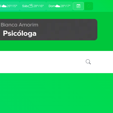
☁️
⛅
☁️
ã
26°/15°
Sáb
28°/16°
Dom
28°/17°