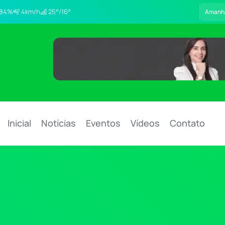
84%
4km/h
25°/16°
Amanh
Inicial
Notícias
Eventos
Vídeos
Contato