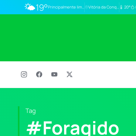
🌤️
19°
Principalmente limpo
Vitória da Conq…
20°
Tag
#Foragido