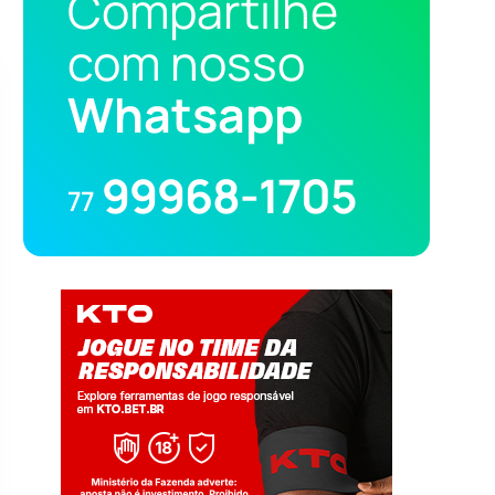
Compartilhe
com nosso
Whatsapp
99968-1705
77