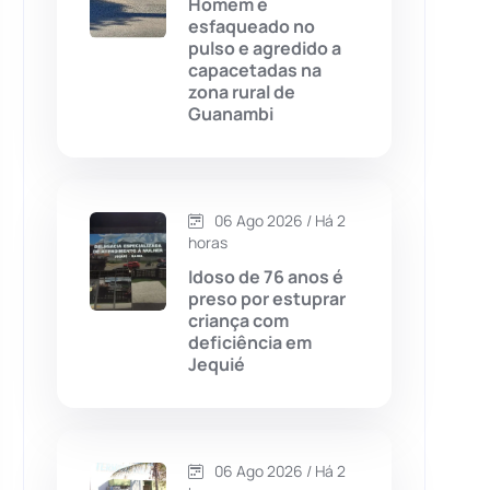
Homem é
esfaqueado no
Chapada Diamantina
(430)
pulso e agredido a
capacetadas na
Condeúba
(133)
zona rural de
Guanambi
Contendas do Sincorá
(79)
Cordeiros
(49)
06 Ago 2026 / Há 2
horas
Dom Basílio
(391)
Idoso de 76 anos é
preso por estuprar
criança com
Economia
(1235)
deficiência em
Jequié
Educação
(232)
Érico Cardoso
(82)
06 Ago 2026 / Há 2