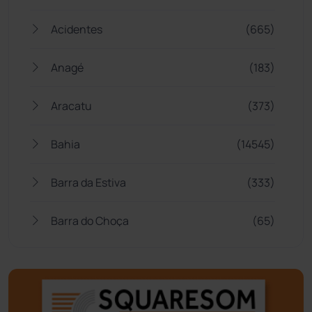
Acidentes
(665)
Anagé
(183)
Aracatu
(373)
Bahia
(14545)
Barra da Estiva
(333)
Barra do Choça
(65)
Belo Campo
(57)
Bom Jesus da Lapa
(506)