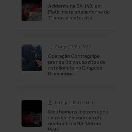
Acidente na BA-148, em
Piatã, mata brumadense de
Malhada
(82)
31 anos e motorista
Malhada de Pedras
(508)
Matina
(71)
01 Ago 2026 / 18:30
Operação Contragolpe
prende dois suspeitos de
Mortugaba
(31)
estelionato na Chapada
Diamantina
Mundo
(436)
Oliveira dos Brejinhos
(67)
06 Ago 2026 / 08:00
Palmas de Monte Alto
(260)
Dois homens morrem após
carro colidir com carreta
quebrada na BA-148 em
Paramirim
(342)
Piatã