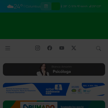
☁️
24°
Columbus
28°
91%
4km/h
29°/23°