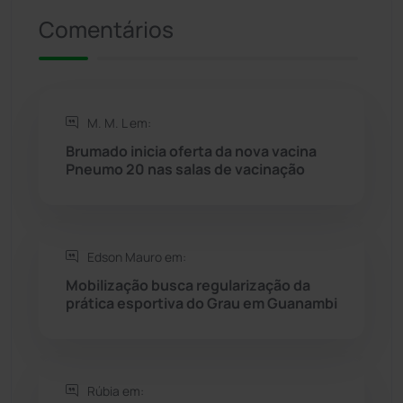
Comentários
Riacho de Santana
(309)
Rio de Contas
(410)
M. M. L em:
Rio do Antônio
(203)
Brumado inicia oferta da nova vacina
Pneumo 20 nas salas de vacinação
Rio do Pires
(98)
Saúde
(2427)
Edson Mauro em:
Seabra
(50)
Mobilização busca regularização da
prática esportiva do Grau em Guanambi
Sebastião Laranjeiras
(96)
Sítio do Mato
(42)
Rúbia em: