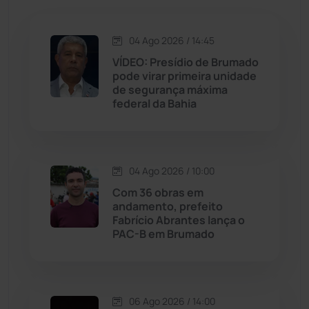
Jacaraci
(97)
Jequié
(314)
04 Ago 2026 / 14:45
VÍDEO: Presídio de Brumado
pode virar primeira unidade
Jussiape
(97)
de segurança máxima
federal da Bahia
Justiça
(1467)
Lagoa Real
(182)
04 Ago 2026 / 10:00
Licínio de Almeida
(118)
Com 36 obras em
andamento, prefeito
Fabrício Abrantes lança o
Livramento de Nossa...
(1338)
PAC-B em Brumado
Macaúbas
(714)
06 Ago 2026 / 14:00
Maetinga
(101)