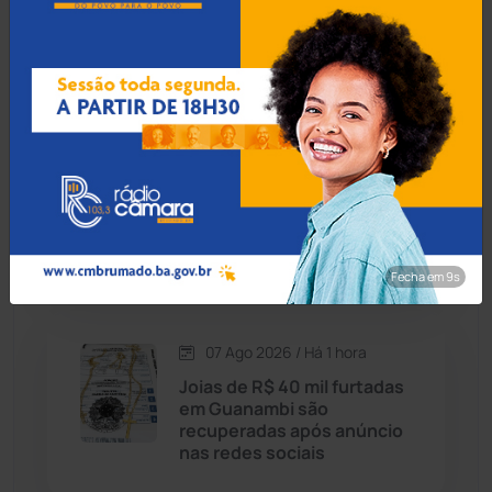
conquista 1º lugar da
Cândido Sales
(121)
educação baiana no Ideb
2025
Caraíbas
(103)
Carinhanha
(299)
07 Ago 2026 / Há 34 min
MPBA recomenda correção
Caturama
(65)
de irregularidades no
transporte escolar em Ipiaú
Chapada Diamantina
(430)
Fecha em 8s
Condeúba
(133)
07 Ago 2026 / Há 1 hora
Joias de R$ 40 mil furtadas
Contendas do Sincorá
(79)
em Guanambi são
recuperadas após anúncio
Cordeiros
(49)
nas redes sociais