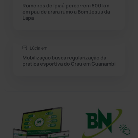
Romeiros de Ipiaú percorrem 600 km
Sudoeste Baiano
(1530)
em pau de arara rumo a Bom Jesus da
Lapa
Tanhaçu
(426)
Tanque Novo
(126)
Lúcia em:
Mobilização busca regularização da
Tecnologia
(12)
prática esportiva do Grau em Guanambi
Urandi
(157)
Vitória da Conquista
(2514)