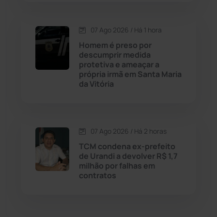
Dom Basílio
(391)
07 Ago 2026 / Há 1 hora
Economia
(1235)
Homem é preso por
descumprir medida
Educação
(232)
protetiva e ameaçar a
própria irmã em Santa Maria
da Vitória
Érico Cardoso
(82)
Esportes
(522)
07 Ago 2026 / Há 2 horas
Eventos
(24)
TCM condena ex-prefeito
de Urandi a devolver R$ 1,7
milhão por falhas em
Feira da Mata
(23)
contratos
Guajeru
(130)