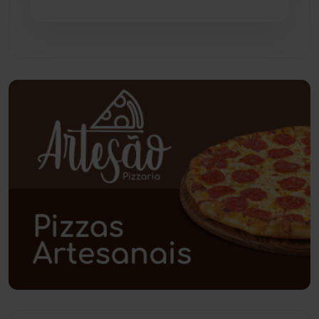
Pindaí
(103)
Piripá
(90)
Planalto
(59)
Poções
(182)
Polícia Civil
(58)
Polícia Militar
(27)
Política
(03)
Presidente Jânio Qu...
(125)