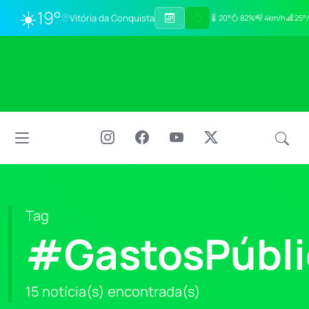
☀️
19°
Vitória da Conquista
20°
82%
4km/h
25°/
Tag
#GastosPúbli
15 notícia(s) encontrada(s)