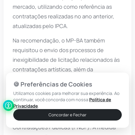
mercado, utilizando como referência as
contratações realizadas no ano anterior,
atualizadas pelo IPCA.
Na recomendação, o MP-BA também
requisitou o envio dos processos de
inexigibilidade de licitação relacionados às
contratações artísticas, além da
apresentação de justificativas para
🍪 Preferências de Cookies
eventual não observância dos critérios
Utilizamos cookies para melhorar sua experiência. Ao
previstos na Nota Técnica Conjunta nº
continuar, você concorda com nossa
Política de
Privacidade
.
01/2026; e orientou a. publicação de todos
Concordar e Fechar
os contratos no Painel Nacional de
Contratações Públicas (PNCP). A medida