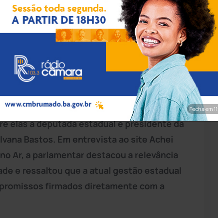
rim/Achei Sudoeste
ramirim
, voltou a ser o centro das discussões
o (23), com a realização de mais uma etapa do
encontro, focado nas demandas regional,
Fecha em 9
tre elas a deputada estadual e presidente da
Ivana Bastos. Em entrevista ao site Achei
o Ar, a parlamentar destacou a relevância
ade e ressaltou que a atual gestão estadual
romissos firmados diretamente com a