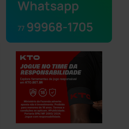
Whatsapp
99968-1705
77
Jogue com responsabilidade. 18+