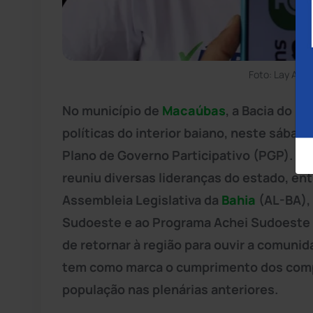
Foto: Lay Amo
No município de
Macaúbas
, a Bacia do
Pa
políticas do interior baiano, neste sábad
Plano de Governo Participativo (PGP). O 
reuniu diversas lideranças do estado, en
Assembleia Legislativa da
Bahia
(AL-BA), 
Sudoeste e ao Programa Achei Sudoeste n
de retornar à região para ouvir a comunid
tem como marca o cumprimento dos comp
população nas plenárias anteriores.