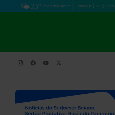
🌤️
23°
Principalmente limpo
Columbus
27°
92%