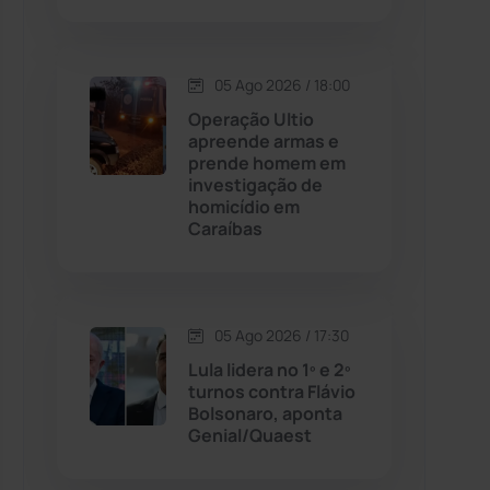
Contendas do Sincorá
(79)
05 Ago 2026 / 18:00
Cordeiros
(49)
Operação Ultio
apreende armas e
prende homem em
Dom Basílio
(391)
investigação de
homicídio em
Caraíbas
Economia
(1235)
Educação
(231)
05 Ago 2026 / 17:30
Érico Cardoso
(82)
Lula lidera no 1º e 2º
turnos contra Flávio
Bolsonaro, aponta
Esportes
(522)
Genial/Quaest
Eventos
(24)