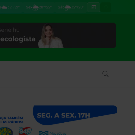
☁️
🌦
🌦
e
32°/21°
Sex
28°/22°
Sáb
32°/20°