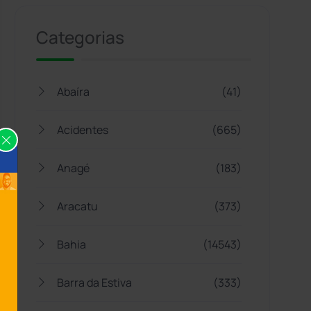
Categorias
Abaíra
(41)
Acidentes
(665)
Anagé
(183)
Aracatu
(373)
Bahia
(14543)
Barra da Estiva
(333)