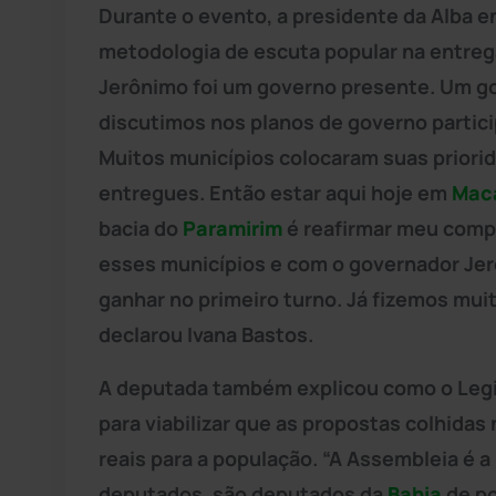
Durante o evento, a presidente da Alba en
metodologia de escuta popular na entreg
Jerônimo foi um governo presente. Um g
discutimos nos planos de governo partici
Muitos municípios colocaram suas priorid
entregues. Então estar aqui hoje em
Mac
bacia do
Paramirim
é reafirmar meu com
esses municípios e com o governador Jer
ganhar no primeiro turno. Já fizemos muit
declarou Ivana Bastos.
A deputada também explicou como o Legis
para viabilizar que as propostas colhidas
reais para a população. “A Assembleia é a 
deputados, são deputados da
Bahia
de po