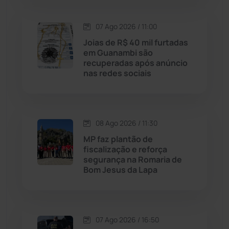
Lagoa Real
(182)
07 Ago 2026 / 11:00
Licínio de Almeida
(118)
Joias de R$ 40 mil furtadas
em Guanambi são
recuperadas após anúncio
Livramento de Nossa...
(1338)
nas redes sociais
Macaúbas
(715)
08 Ago 2026 / 11:30
Maetinga
(101)
MP faz plantão de
fiscalização e reforça
Malhada
(82)
segurança na Romaria de
Bom Jesus da Lapa
Malhada de Pedras
(508)
Matina
(71)
07 Ago 2026 / 16:50