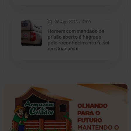
Esportes
(522)
08 Ago 2026 / 17:00
Eventos
(24)
Homem com mandado de
prisão aberto é flagrado
pelo reconhecimento facial
Feira da Mata
(23)
em Guanambi
Guajeru
(130)
Guanambi
(3501)
Ibiassucê
(168)
Ibicoara
(221)
Ibipitanga
(116)