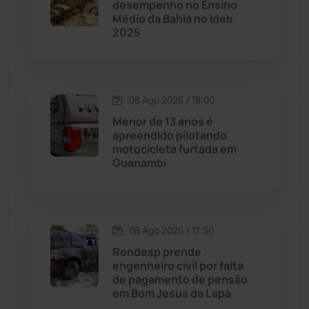
desempenho no Ensino
Médio da Bahia no Ideb
2025
Chapada Diamantina
(430)
Condeúba
(133)
08 Ago 2026 / 18:00
Contendas do Sincorá
(79)
Menor de 13 anos é
apreendido pilotando
Cordeiros
(49)
motocicleta furtada em
Guanambi
Dom Basílio
(391)
Economia
(1236)
08 Ago 2026 / 17:30
Rondesp prende
Educação
(232)
engenheiro civil por falta
de pagamento de pensão
em Bom Jesus da Lapa
Érico Cardoso
(82)