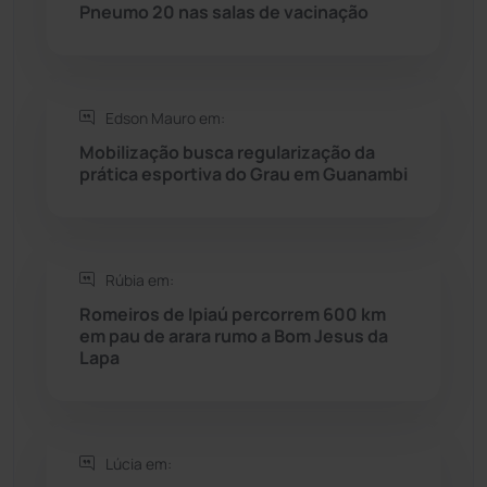
Rio do Pires
(98)
Pneumo 20 nas salas de vacinação
Saúde
(2429)
Edson Mauro em:
Seabra
(51)
Mobilização busca regularização da
prática esportiva do Grau em Guanambi
Sebastião Laranjeiras
(96)
Sítio do Mato
(42)
Rúbia em:
Sudoeste Baiano
(1530)
Romeiros de Ipiaú percorrem 600 km
em pau de arara rumo a Bom Jesus da
Lapa
Tanhaçu
(426)
Tanque Novo
(126)
Lúcia em:
Tecnologia
(12)