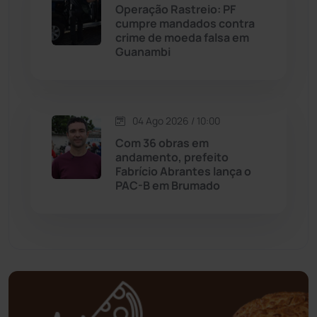
Operação Rastreio: PF
Mortugaba
(31)
cumpre mandados contra
crime de moeda falsa em
Guanambi
Mundo
(437)
Oliveira dos Brejinhos
(67)
04 Ago 2026 / 10:00
Palmas de Monte Alto
(263)
Com 36 obras em
andamento, prefeito
Paramirim
(342)
Fabrício Abrantes lança o
PAC-B em Brumado
Pindaí
(103)
Piripá
(90)
Planalto
(59)