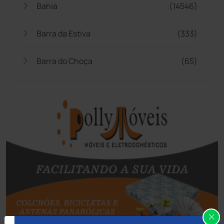
Bahia
(14546)
Barra da Estiva
(333)
Barra do Choça
(65)
Belo Campo
(57)
Bom Jesus da Lapa
(510)
Boquira
(152)
Botuporã
(73)
Brasil
(7680)