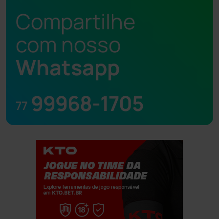
Compartilhe
com nosso
Whatsapp
99968-1705
77