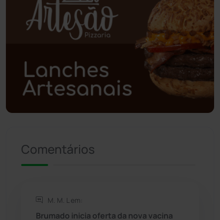
Poções
(182)
Polícia Civil
(59)
Polícia Militar
(27)
Política
(03)
Presidente Jânio Qu...
(125)
Riacho de Santana
(309)
Comentários
Rio de Contas
(411)
Rio do Antônio
(203)
M. M. L em:
Brumado inicia oferta da nova vacina