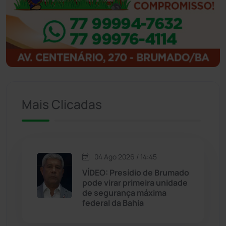
Ibitiara
(32)
Igaporã
(218)
Ituaçu
(256)
Iuiu
(173)
Mais Clicadas
Jacaraci
(97)
Jequié
(314)
04 Ago 2026 / 14:45
VÍDEO: Presídio de Brumado
pode virar primeira unidade
Jussiape
(98)
de segurança máxima
federal da Bahia
Justiça
(1470)