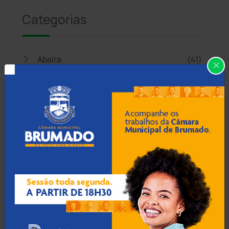
Categorias
Abaíra
(41)
Acidentes
(665)
Anagé
(183)
Aracatu
(373)
Bahia
(14545)
Barra da Estiva
(333)
Barra do Choça
(65)