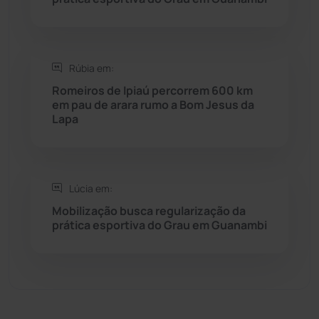
Sebastião Laranjeiras
(96)
Rúbia em:
Sítio do Mato
(42)
Romeiros de Ipiaú percorrem 600 km
em pau de arara rumo a Bom Jesus da
Sudoeste Baiano
(1530)
Lapa
Tanhaçu
(426)
Tanque Novo
(126)
Lúcia em:
Mobilização busca regularização da
prática esportiva do Grau em Guanambi
Tecnologia
(12)
Urandi
(157)
Vitória da Conquista
(2514)