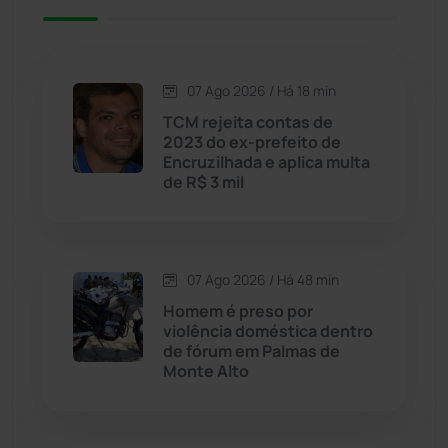
Caetité
(1504)
07 Ago 2026 / Há 18 min
Candiba
(157)
TCM rejeita contas de
2023 do ex-prefeito de
Cândido Sales
(121)
Encruzilhada e aplica multa
de R$ 3 mil
Caraíbas
(103)
Carinhanha
(300)
07 Ago 2026 / Há 48 min
Homem é preso por
Caturama
(65)
violência doméstica dentro
de fórum em Palmas de
Monte Alto
Chapada Diamantina
(430)
Condeúba
(133)