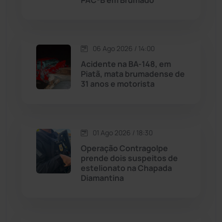
PAC-B em Brumado
Livramento de Nossa...
(1338)
Macaúbas
(714)
06 Ago 2026 / 14:00
Maetinga
(101)
Acidente na BA-148, em
Piatã, mata brumadense de
31 anos e motorista
Malhada
(82)
Malhada de Pedras
(508)
01 Ago 2026 / 18:30
Matina
(71)
Operação Contragolpe
prende dois suspeitos de
estelionato na Chapada
Mortugaba
(31)
Diamantina
Mundo
(437)