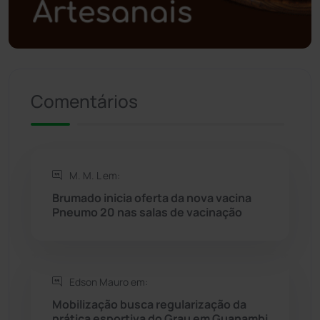
Política
(03)
Presidente Jânio Qu...
(125)
Comentários
Riacho de Santana
(309)
Rio de Contas
(410)
M. M. L em:
Rio do Antônio
(203)
Brumado inicia oferta da nova vacina
Pneumo 20 nas salas de vacinação
Rio do Pires
(98)
Saúde
(2427)
Edson Mauro em:
Mobilização busca regularização da
Seabra
(50)
prática esportiva do Grau em Guanambi