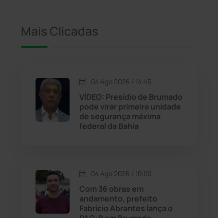
Ituaçu
(256)
Mais Clicadas
Iuiu
(173)
Jacaraci
(97)
04 Ago 2026 / 14:45
Jequié
(314)
VÍDEO: Presídio de Brumado
pode virar primeira unidade
de segurança máxima
Jussiape
(97)
federal da Bahia
Justiça
(1469)
Lagoa Real
(182)
04 Ago 2026 / 10:00
Com 36 obras em
Licínio de Almeida
(118)
andamento, prefeito
Fabrício Abrantes lança o