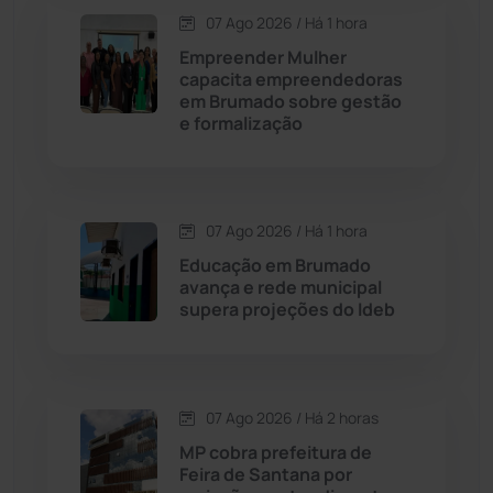
07 Ago 2026 / Há 1 hora
Contendas do Sincorá
(79)
Empreender Mulher
capacita empreendedoras
Cordeiros
(49)
em Brumado sobre gestão
e formalização
Dom Basílio
(391)
Economia
(1235)
07 Ago 2026 / Há 1 hora
Educação em Brumado
Educação
(232)
avança e rede municipal
supera projeções do Ideb
Érico Cardoso
(82)
Esportes
(522)
07 Ago 2026 / Há 2 horas
MP cobra prefeitura de
Eventos
(24)
Feira de Santana por