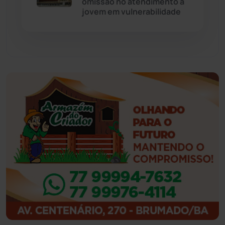
omissão no atendimento a
jovem em vulnerabilidade
Feira da Mata
(23)
Guajeru
(130)
Guanambi
(3496)
Ibiassucê
(167)
Ibicoara
(221)
Ibipitanga
(116)
Ibitiara
(32)
Igaporã
(218)