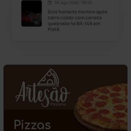
Oliveira dos Brejinhos
(67)
06 Ago 2026 / 08:00
Dois homens morrem após
Palmas de Monte Alto
(261)
carro colidir com carreta
quebrada na BA-148 em
Piatã
Paramirim
(342)
Pindaí
(103)
Piripá
(90)
Planalto
(59)
Poções
(182)
Polícia Civil
(58)
Polícia Militar
(27)