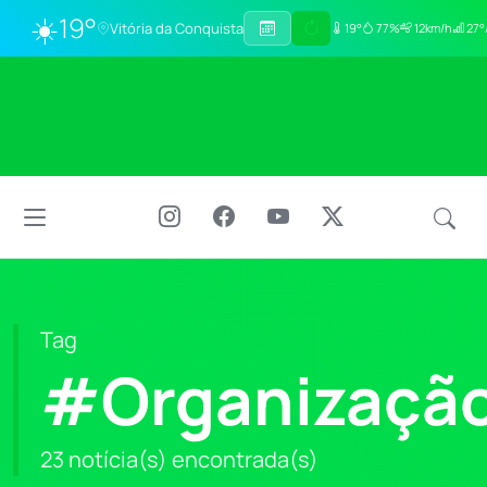
☀️
19°
Vitória da Conquista
19°
77%
12km/h
27°
Tag
#Organizaçã
23 notícia(s) encontrada(s)