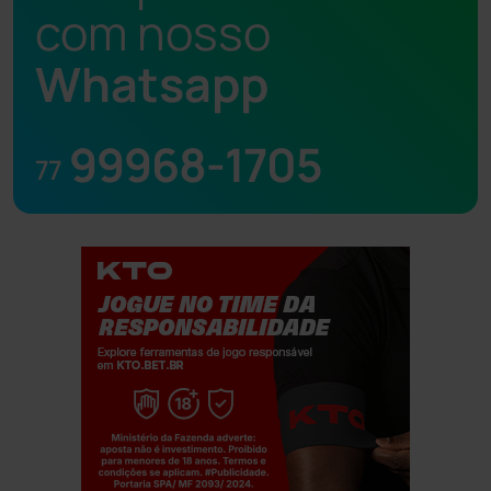
com nosso
Whatsapp
99968-1705
77