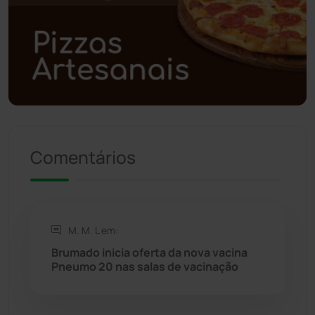
Polícia Civil
(58)
Polícia Militar
(27)
Política
(03)
Presidente Jânio Qu...
(125)
Comentários
Riacho de Santana
(309)
Rio de Contas
(410)
M. M. L em:
Rio do Antônio
(203)
Brumado inicia oferta da nova vacina
Pneumo 20 nas salas de vacinação
Rio do Pires
(98)
Saúde
(2427)