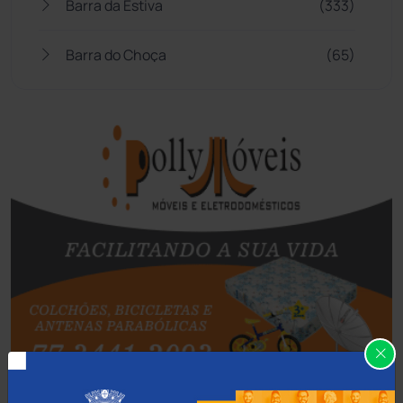
Barra da Estiva
(333)
Barra do Choça
(65)
Belo Campo
(57)
Bom Jesus da Lapa
(507)
Boquira
(152)
Botuporã
(72)
Brasil
(7680)
Brumado
(31958)
Caculé
(696)