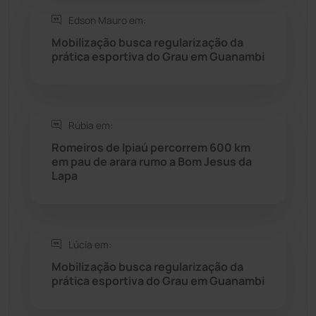
Edson Mauro em:
Seabra
(50)
Mobilização busca regularização da
prática esportiva do Grau em Guanambi
Sebastião Laranjeiras
(96)
Sítio do Mato
(42)
Rúbia em:
Romeiros de Ipiaú percorrem 600 km
Sudoeste Baiano
(1530)
em pau de arara rumo a Bom Jesus da
Lapa
Tanhaçu
(426)
Tanque Novo
(126)
Lúcia em:
Mobilização busca regularização da
Tecnologia
(12)
prática esportiva do Grau em Guanambi
Urandi
(157)