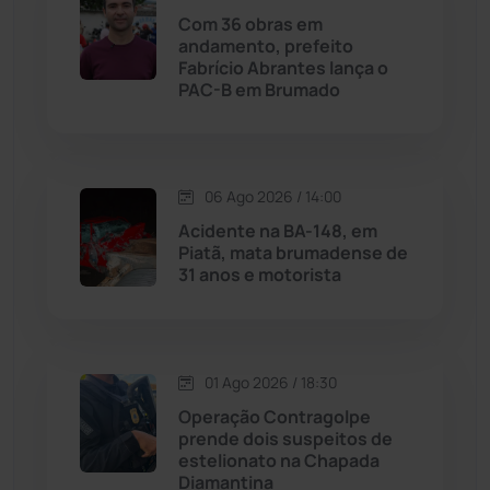
Licínio de Almeida
(118)
Com 36 obras em
andamento, prefeito
Fabrício Abrantes lança o
Livramento de Nossa...
(1338)
PAC-B em Brumado
Macaúbas
(714)
06 Ago 2026 / 14:00
Maetinga
(101)
Acidente na BA-148, em
Piatã, mata brumadense de
Malhada
(82)
31 anos e motorista
Malhada de Pedras
(508)
Matina
(71)
01 Ago 2026 / 18:30
Operação Contragolpe
prende dois suspeitos de
Mortugaba
(31)
estelionato na Chapada
Diamantina