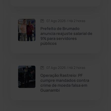
Condeúba
(133)
07 Ago 2026 / Há 2 horas
Contendas do Sincorá
(79)
Prefeito de Brumado
anuncia reajuste salarial de
Cordeiros
(49)
9% para servidores
públicos
Dom Basílio
(391)
Economia
(1235)
07 Ago 2026 / Há 2 horas
Operação Rastreio: PF
Educação
(232)
cumpre mandados contra
crime de moeda falsa em
Guanambi
Érico Cardoso
(82)
Esportes
(522)