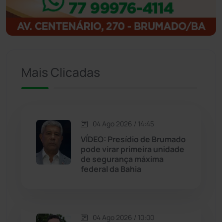
Igaporã
(218)
Ituaçu
(256)
Iuiu
(173)
Mais Clicadas
Jacaraci
(97)
Jequié
(314)
04 Ago 2026 / 14:45
VÍDEO: Presídio de Brumado
pode virar primeira unidade
Jussiape
(97)
de segurança máxima
federal da Bahia
Justiça
(1470)
Lagoa Real
(182)
04 Ago 2026 / 10:00