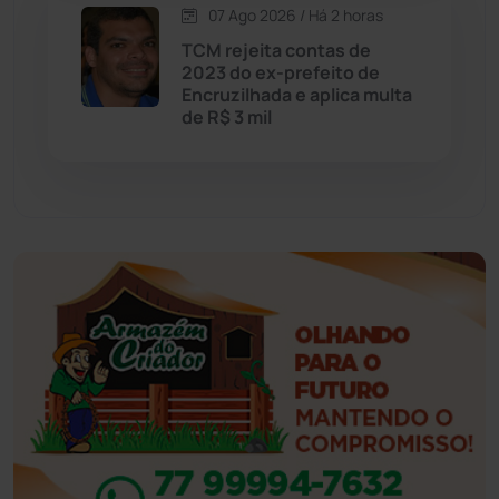
07 Ago 2026 / Há 2 horas
Eventos
(24)
TCM rejeita contas de
2023 do ex-prefeito de
Encruzilhada e aplica multa
Feira da Mata
(23)
de R$ 3 mil
Guajeru
(130)
Guanambi
(3498)
Ibiassucê
(167)
Ibicoara
(221)
Ibipitanga
(116)
Ibitiara
(32)