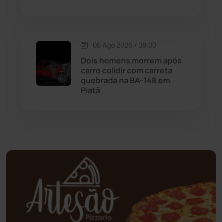
Mundo
(437)
Oliveira dos Brejinhos
(67)
06 Ago 2026 / 08:00
Dois homens morrem após
Palmas de Monte Alto
(261)
carro colidir com carreta
quebrada na BA-148 em
Paramirim
(342)
Piatã
Pindaí
(103)
Piripá
(90)
Planalto
(59)
Poções
(182)