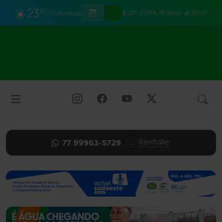
☀️
23°
Columbus
26°
93%
7km/h
32°/21°