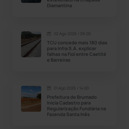
Diamantina
Malhada de Pedras
(507)
Matina
(71)
02 Ago 2026 / 09:00
TCU concede mais 180 dias
Mortugaba
(31)
para Infra S.A. explicar
falhas na Fiol entre Caetité
Mundo
(436)
e Barreiras
Oliveira dos Brejinhos
(67)
01 Ago 2026 / 14:00
Palmas de Monte Alto
(260)
Prefeitura de Brumado
Inicia Cadastro para
Paramirim
(341)
Regularização Fundiária na
Fazenda Santa Inês
Pindaí
(103)