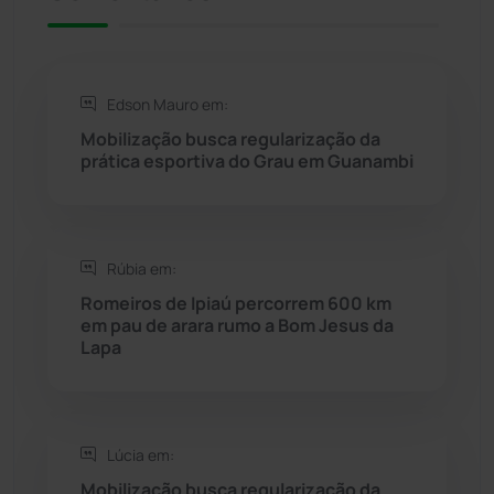
Rio de Contas
(410)
Rio do Antônio
(203)
Edson Mauro em:
Mobilização busca regularização da
Rio do Pires
(97)
prática esportiva do Grau em Guanambi
Saúde
(2427)
Rúbia em:
Seabra
(49)
Romeiros de Ipiaú percorrem 600 km
em pau de arara rumo a Bom Jesus da
Sebastião Laranjeiras
(96)
Lapa
Sítio do Mato
(42)
Sudoeste Baiano
(1530)
Lúcia em:
Mobilização busca regularização da