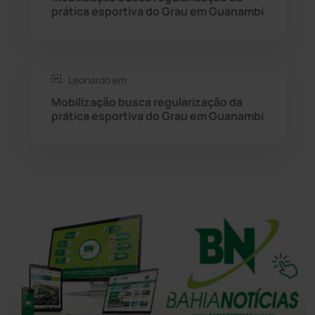
prática esportiva do Grau em Guanambi
Tanhaçu
(425)
Tanque Novo
(126)
Leonardo em:
Tecnologia
(12)
Mobilização busca regularização da
prática esportiva do Grau em Guanambi
Urandi
(155)
Vitória da Conquista
(2513)