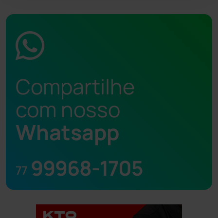
Compartilhe
com nosso
Whatsapp
99968-1705
77