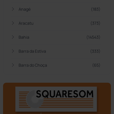
Anagé
(183)
Aracatu
(373)
Bahia
(14543)
Barra da Estiva
(333)
Barra do Choça
(65)
Belo Campo
(57)
Bom Jesus da Lapa
(505)
Boquira
(152)