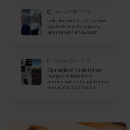
Economia
(1235)
05 Ago 2026 / 17:30
Educação
(231)
Lula lidera no 1º e 2º turnos
contra Flávio Bolsonaro,
aponta Genial/Quaest
Érico Cardoso
(82)
Esportes
(522)
05 Ago 2026 / 17:00
Eventos
(24)
Operação Olho de Hórus
cumpre mandados e
prende suspeito por tráfico
Feira da Mata
(23)
em Licínio de Almeida
Guajeru
(130)
Guanambi
(3492)