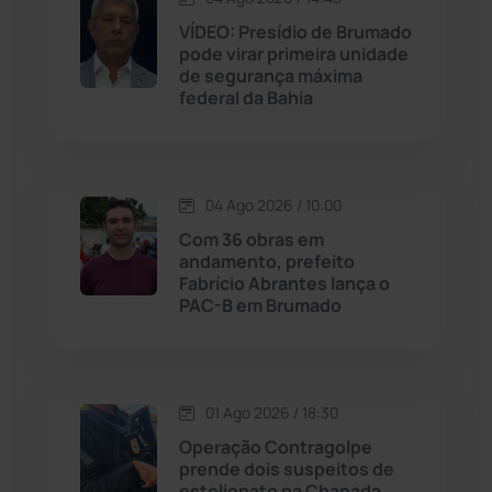
VÍDEO: Presídio de Brumado
pode virar primeira unidade
Jussiape
(97)
de segurança máxima
federal da Bahia
Justiça
(1464)
Lagoa Real
(182)
04 Ago 2026 / 10:00
Licínio de Almeida
(118)
Com 36 obras em
andamento, prefeito
Fabrício Abrantes lança o
Livramento de Nossa...
(1338)
PAC-B em Brumado
Macaúbas
(713)
01 Ago 2026 / 18:30
Maetinga
(101)
Operação Contragolpe
prende dois suspeitos de
Malhada
(82)
estelionato na Chapada