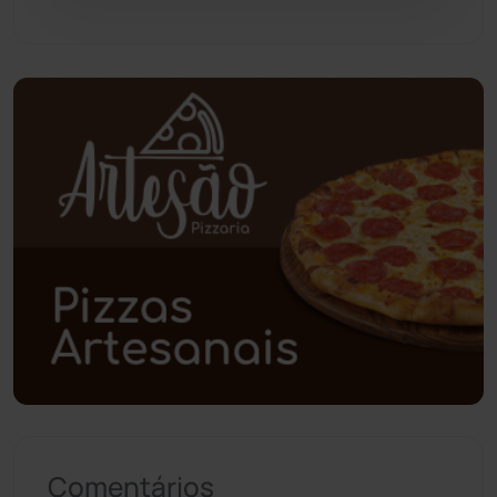
Piripá
(90)
Planalto
(59)
Poções
(182)
Polícia Civil
(55)
Polícia Militar
(27)
Política
(03)
Presidente Jânio Qu...
(125)
Riacho de Santana
(309)
Comentários