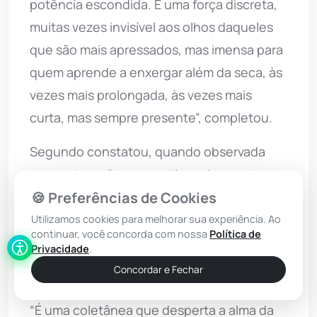
potência escondida. É uma força discreta,
muitas vezes invisível aos olhos daqueles
que são mais apressados, mas imensa para
quem aprende a enxergar além da seca, às
vezes mais prolongada, às vezes mais
curta, mas sempre presente”, completou.
Segundo constatou, quando observada
com outros olhos, a caatinga demonstra-se
🍪 Preferências de Cookies
como o único bioma que pode ser
apresentado durante o ano, no mínimo, em
Utilizamos cookies para melhorar sua experiência. Ao
continuar, você concorda com nossa
Política de
dois momentos totalmente diferentes: a
Privacidade
.
caatinga seca (com galhos sem folhas) e a
Concordar e Fechar
caatinga verde (nos períodos chuvosos).
“É uma coletânea que desperta a alma da