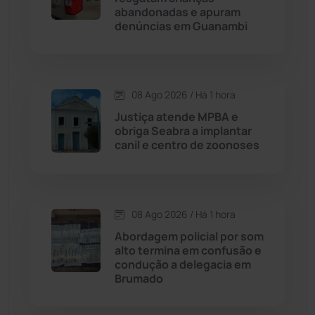
abandonadas e apuram
denúncias em Guanambi
Chapada Diamantina
(430)
Condeúba
(133)
08 Ago 2026 / Há 1 hora
Contendas do Sincorá
(79)
Justiça atende MPBA e
obriga Seabra a implantar
Cordeiros
(49)
canil e centro de zoonoses
Dom Basílio
(391)
08 Ago 2026 / Há 1 hora
Economia
(1236)
Abordagem policial por som
alto termina em confusão e
Educação
(232)
condução a delegacia em
Brumado
Érico Cardoso
(82)