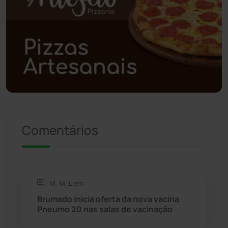
Poções
(182)
Polícia Civil
(59)
Polícia Militar
(27)
Política
(03)
Presidente Jânio Qu...
(125)
Comentários
Riacho de Santana
(309)
Rio de Contas
(411)
M. M. L em:
Rio do Antônio
(203)
Brumado inicia oferta da nova vacina
Pneumo 20 nas salas de vacinação
Rio do Pires
(98)