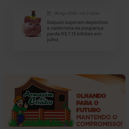
Esportes
(522)
08 Ago 2026 / Há 2 horas
Saques superam depósitos
Eventos
(24)
e caderneta de poupança
perde R$ 7,15 bilhões em
julho
Feira da Mata
(23)
Guajeru
(130)
Guanambi
(3499)
Ibiassucê
(167)
Ibicoara
(221)
Ibipitanga
(116)