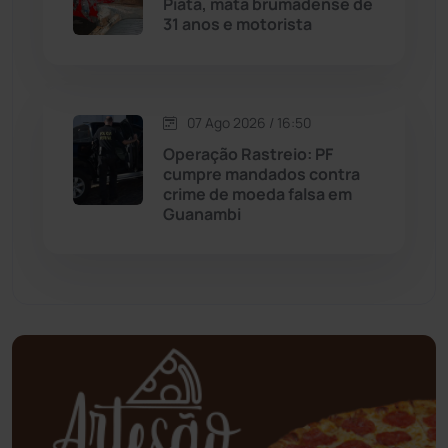
Piatã, mata brumadense de
Mortugaba
(31)
31 anos e motorista
Mundo
(437)
Oliveira dos Brejinhos
(67)
07 Ago 2026 / 16:50
Operação Rastreio: PF
Palmas de Monte Alto
(263)
cumpre mandados contra
crime de moeda falsa em
Guanambi
Paramirim
(342)
Pindaí
(103)
Piripá
(90)
Planalto
(59)