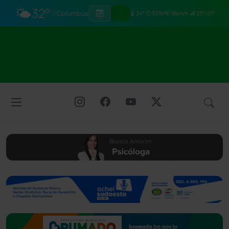
🌤️
32°
Columbus
34°
53%
18km/h
33°/21°