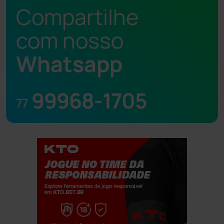
Compartilhe
com nosso
Whatsapp
99968-1705
77