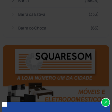
Bahia
(14546)
Barra da Estiva
(333)
Barra do Choça
(65)
Belo Campo
(57)
Bom Jesus da Lapa
(509)
Boquira
(152)
Botuporã
(72)
Brasil
(7680)
Brumado
(31961)