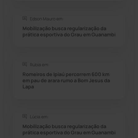
Saúde
(2429)
Edson Mauro em:
Mobilização busca regularização da
Seabra
(51)
prática esportiva do Grau em Guanambi
Sebastião Laranjeiras
(96)
Rúbia em:
Sítio do Mato
(42)
Romeiros de Ipiaú percorrem 600 km
em pau de arara rumo a Bom Jesus da
Sudoeste Baiano
(1530)
Lapa
Tanhaçu
(426)
Tanque Novo
(126)
Lúcia em:
Mobilização busca regularização da
prática esportiva do Grau em Guanambi
Tecnologia
(12)