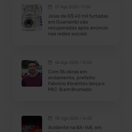
Lagoa Real
(182)
07 Ago 2026 / 11:00
Joias de R$ 40 mil furtadas
Licínio de Almeida
(118)
em Guanambi são
recuperadas após anúncio
nas redes sociais
Livramento de Nossa...
(1338)
Macaúbas
(715)
04 Ago 2026 / 10:00
Maetinga
(101)
Com 36 obras em
andamento, prefeito
Fabrício Abrantes lança o
Malhada
(82)
PAC-B em Brumado
Malhada de Pedras
(508)
Matina
(71)
06 Ago 2026 / 14:00
Acidente na BA-148, em