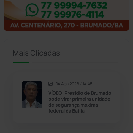
Ibitiara
(32)
Igaporã
(218)
Ituaçu
(256)
Mais Clicadas
Iuiu
(173)
Jacaraci
(97)
04 Ago 2026 / 14:45
Jequié
(314)
VÍDEO: Presídio de Brumado
pode virar primeira unidade
de segurança máxima
Jussiape
(98)
federal da Bahia
Justiça
(1470)