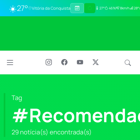
☀️
27°
Vitória da Conquista
27°
46%
8km/h
28°
Tag
#Recomenda
29 notícia(s) encontrada(s)