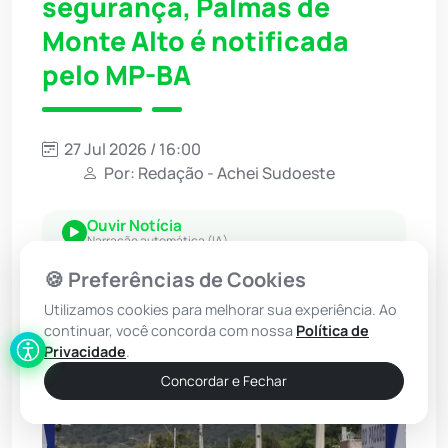
segurança, Palmas de
Monte Alto é notificada
pelo MP-BA
27 Jul 2026 / 16:00
Por: Redação - Achei Sudoeste
Ouvir Notícia
Narração automática (IA)
🍪 Preferências de Cookies
Utilizamos cookies para melhorar sua experiência. Ao
continuar, você concorda com nossa
Política de
Privacidade
.
Concordar e Fechar