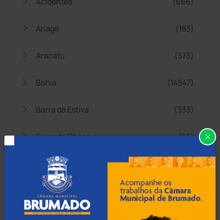
Acidentes
(666)
Anagé
(183)
Aracatu
(373)
Bahia
(14547)
Barra da Estiva
(333)
Barra do Choça
(65)
Belo Campo
(57)
Bom Jesus da Lapa
(510)
Boquira
(152)