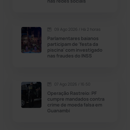
nas redes sociais
Malhada
(82)
Malhada de Pedras
(508)
09 Ago 2026 / Há 2 horas
Matina
(71)
Parlamentares baianos
participam de 'festa da
piscina' com investigado
Mortugaba
(31)
nas fraudes do INSS
Mundo
(438)
Oliveira dos Brejinhos
(67)
07 Ago 2026 / 16:50
Operação Rastreio: PF
Palmas de Monte Alto
(264)
cumpre mandados contra
crime de moeda falsa em
Guanambi
Paramirim
(342)