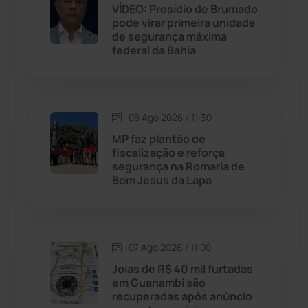
VÍDEO: Presídio de Brumado
Jequié
(314)
pode virar primeira unidade
de segurança máxima
Jussiape
(98)
federal da Bahia
Justiça
(1471)
08 Ago 2026 / 11:30
Lagoa Real
(182)
MP faz plantão de
fiscalização e reforça
Licínio de Almeida
(118)
segurança na Romaria de
Bom Jesus da Lapa
Livramento de Nossa...
(1339)
Macaúbas
(715)
07 Ago 2026 / 11:00
Joias de R$ 40 mil furtadas
Maetinga
(101)
em Guanambi são
recuperadas após anúncio