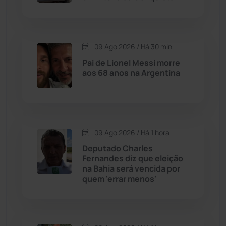
Caraíbas
(103)
09 Ago 2026 / Há 30 min
Carinhanha
(300)
Pai de Lionel Messi morre
aos 68 anos na Argentina
Caturama
(65)
Chapada Diamantina
(430)
Condeúba
(133)
09 Ago 2026 / Há 1 hora
Deputado Charles
Fernandes diz que eleição
Contendas do Sincorá
(79)
na Bahia será vencida por
quem 'errar menos'
Cordeiros
(49)
Dom Basílio
(391)