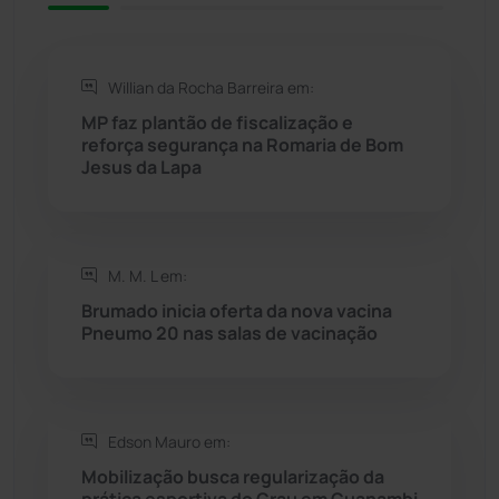
Rio de Contas
(411)
Willian da Rocha Barreira em:
Rio do Antônio
(203)
MP faz plantão de fiscalização e
reforça segurança na Romaria de Bom
Jesus da Lapa
Rio do Pires
(98)
Saúde
(2429)
M. M. L em:
Seabra
(51)
Brumado inicia oferta da nova vacina
Pneumo 20 nas salas de vacinação
Sebastião Laranjeiras
(96)
Sítio do Mato
(42)
Edson Mauro em:
Mobilização busca regularização da
Sudoeste Baiano
(1530)
prática esportiva do Grau em Guanambi