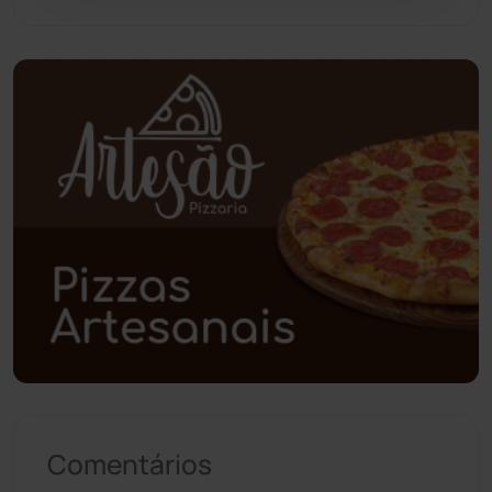
Pindaí
(103)
Piripá
(90)
Planalto
(59)
Poções
(182)
Polícia Civil
(59)
Polícia Militar
(27)
Política
(03)
Presidente Jânio Qu...
(125)
Comentários
Riacho de Santana
(309)