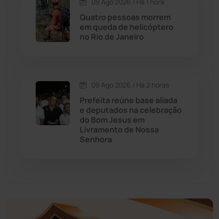
09 Ago 2026 / Há 1 hora
Economia
(1236)
Quatro pessoas morrem
em queda de helicóptero
no Rio de Janeiro
Educação
(232)
Érico Cardoso
(82)
09 Ago 2026 / Há 2 horas
Esportes
(522)
Prefeita reúne base aliada
e deputados na celebração
do Bom Jesus em
Eventos
(24)
Livramento de Nossa
Senhora
Feira da Mata
(23)
Guajeru
(130)
Guanambi
(3502)