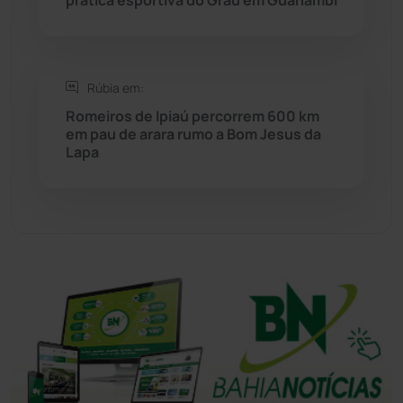
Tanhaçu
(427)
Tanque Novo
(126)
Rúbia em:
Romeiros de Ipiaú percorrem 600 km
em pau de arara rumo a Bom Jesus da
Tecnologia
(12)
Lapa
Urandi
(157)
Vitória da Conquista
(2517)