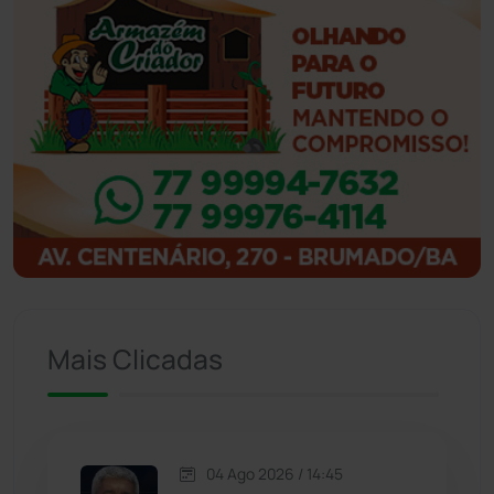
Ibiassucê
(168)
Ibicoara
(221)
Ibipitanga
(116)
Ibitiara
(33)
Igaporã
(218)
Ituaçu
(256)
Mais Clicadas
Iuiu
(173)
Jacaraci
(97)
04 Ago 2026 / 14:45