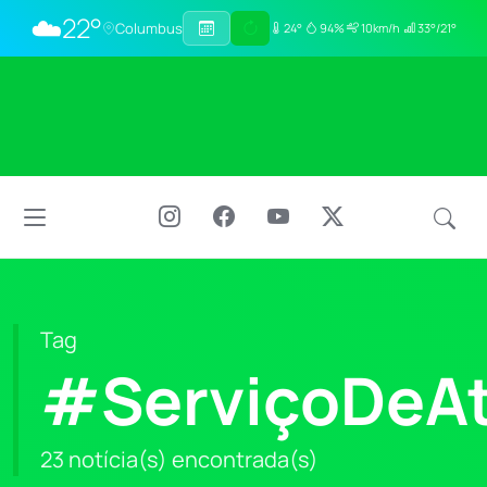
☁️
22°
Columbus
24°
94%
10km/h
33°/21°
Tag
#ServiçoDeA
23 notícia(s) encontrada(s)