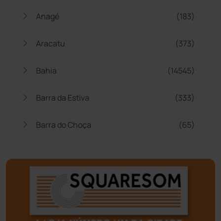
Anagé
(183)
Aracatu
(373)
Bahia
(14545)
Barra da Estiva
(333)
Barra do Choça
(65)
Belo Campo
(57)
Bom Jesus da Lapa
(506)
Boquira
(152)