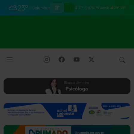
⛅
23°
Columbus
27°
87%
4km/h
29°/23°