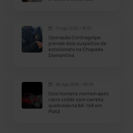
Malhada de Pedras
(507)
Matina
(71)
01 Ago 2026 / 18:30
Operação Contragolpe
prende dois suspeitos de
Mortugaba
(31)
estelionato na Chapada
Diamantina
Mundo
(436)
Oliveira dos Brejinhos
(67)
06 Ago 2026 / 08:00
Palmas de Monte Alto
(260)
Dois homens morrem após
carro colidir com carreta
quebrada na BA-148 em
Paramirim
(342)
Piatã
Pindaí
(103)