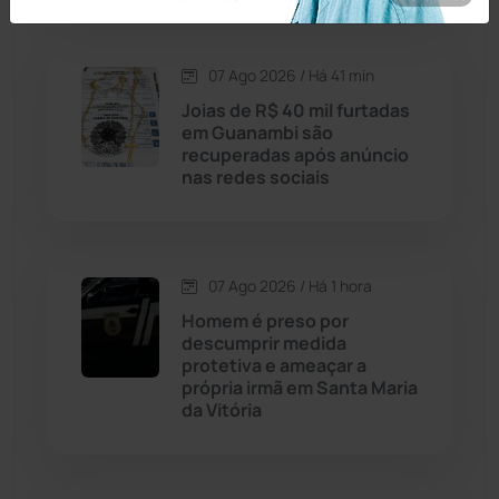
Caraíbas
(103)
07 Ago 2026 / Há 41 min
Carinhanha
(299)
Joias de R$ 40 mil furtadas
em Guanambi são
Caturama
(65)
recuperadas após anúncio
nas redes sociais
Chapada Diamantina
(430)
Condeúba
(133)
07 Ago 2026 / Há 1 hora
Homem é preso por
Contendas do Sincorá
(79)
descumprir medida
protetiva e ameaçar a
Cordeiros
(49)
própria irmã em Santa Maria
da Vitória
Dom Basílio
(391)