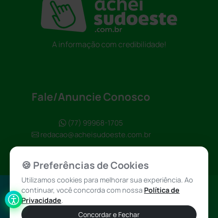
A informação com credibilidade!
Fale/Anuncie Conosco
(77) 99968-1705
redacao@acheisudoeste.com.br
🍪 Preferências de Cookies
Utilizamos cookies para melhorar sua experiência. Ao
continuar, você concorda com nossa
Política de
Política de
Achei Sudoeste
Privacidade
.
Privacidade
© 2026 - Todos
Concordar e Fechar
os direitos