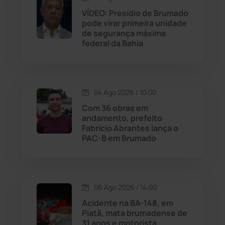
VÍDEO: Presídio de Brumado
pode virar primeira unidade
Jussiape
(97)
de segurança máxima
federal da Bahia
Justiça
(1467)
Lagoa Real
(182)
04 Ago 2026 / 10:00
Licínio de Almeida
(118)
Com 36 obras em
andamento, prefeito
Fabrício Abrantes lança o
Livramento de Nossa...
(1338)
PAC-B em Brumado
Macaúbas
(714)
06 Ago 2026 / 14:00
Maetinga
(101)
Acidente na BA-148, em
Piatã, mata brumadense de
Malhada
(82)
31 anos e motorista