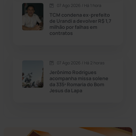
Economia
(1235)
07 Ago 2026 / Há 1 hora
TCM condena ex-prefeito
Educação
(232)
de Urandi a devolver R$ 1,7
milhão por falhas em
contratos
Érico Cardoso
(82)
Esportes
(522)
07 Ago 2026 / Há 2 horas
Eventos
(24)
Jerônimo Rodrigues
acompanha missa solene
da 335ª Romaria do Bom
Feira da Mata
(23)
Jesus da Lapa
Guajeru
(130)
Guanambi
(3496)