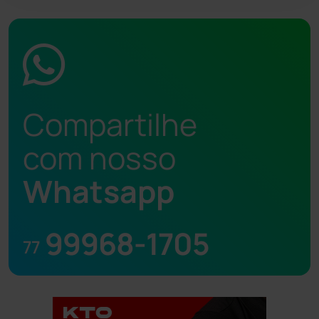
Compartilhe
com nosso
Whatsapp
99968-1705
77