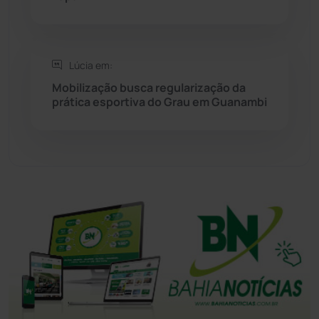
Tanhaçu
(426)
Tanque Novo
(126)
Lúcia em:
Mobilização busca regularização da
Tecnologia
(12)
prática esportiva do Grau em Guanambi
Urandi
(157)
Vitória da Conquista
(2514)