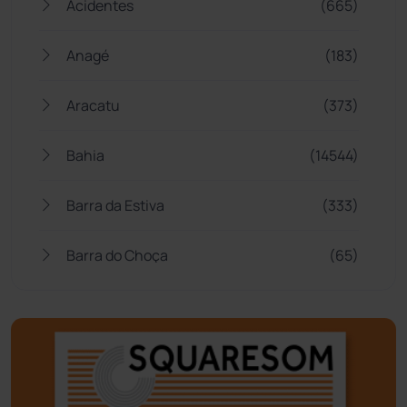
Acidentes
(665)
Anagé
(183)
Aracatu
(373)
Bahia
(14544)
Barra da Estiva
(333)
Barra do Choça
(65)
Belo Campo
(57)
Bom Jesus da Lapa
(505)
Boquira
(152)