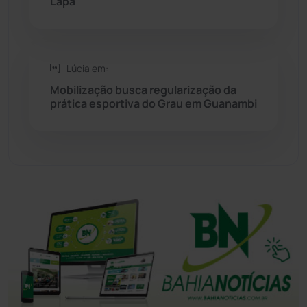
Lapa
Tanhaçu
(425)
Tanque Novo
(126)
Lúcia em:
Mobilização busca regularização da
prática esportiva do Grau em Guanambi
Tecnologia
(12)
Urandi
(156)
Vitória da Conquista
(2513)