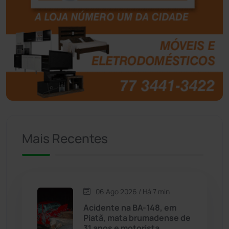
Botuporã
(72)
Brasil
(7679)
Brumado
(31953)
Caculé
(695)
Mais Recentes
Caetanos
(47)
Caetité
(1504)
06 Ago 2026 / Há 7 min
Candiba
(157)
Acidente na BA-148, em
Piatã, mata brumadense de
Cândido Sales
(120)
31 anos e motorista