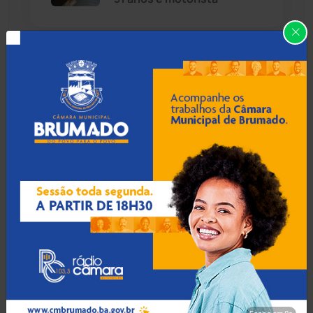
Caraíbas
(103)
06 Ago 2026 / Há 37 min
Carinhanha
(299)
Operação Perpetuatus mira
agiotas que extorquiam
Caturama
(65)
vítima há quase 20 anos em
Jequié
Chapada Diamantina
(430)
Condeúba
(133)
06 Ago 2026 / Há 1 hora
TCM-BA identifica acúmulo
Contendas do Sincorá
(79)
irregular de cargos na
Prefeitura de Igaporã
Cordeiros
(49)
Dom Basílio
(391)