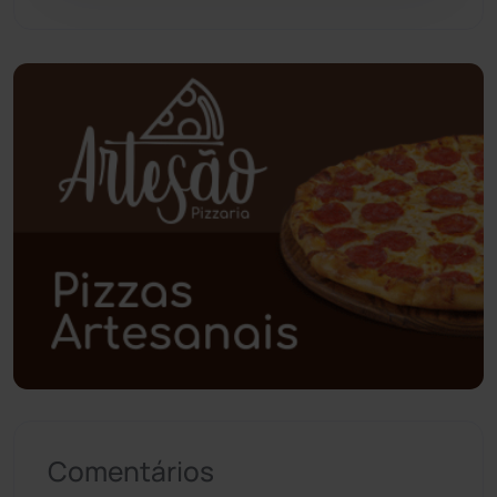
Pindaí
(103)
Piripá
(90)
Planalto
(59)
Poções
(182)
Polícia Civil
(57)
Polícia Militar
(27)
Política
(03)
Presidente Jânio Qu...
(125)
Comentários
Riacho de Santana
(309)