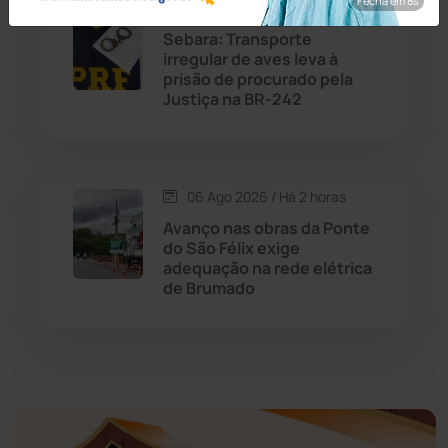
Fecha em 7s
06 Ago 2026 / Há 1 hora
Economia
(1235)
Sebara: Transporte
irregular de aves leva à
prisão de procurado pela
Educação
(232)
Justiça na BR-242
Érico Cardoso
(82)
06 Ago 2026 / Há 2 horas
Esportes
(522)
Avanço nas obras da Ponte
do São Félix exige
Eventos
(24)
adequação na rede elétrica
de Brumado
Feira da Mata
(23)
Guajeru
(130)
Guanambi
(3492)