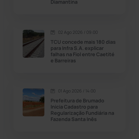
Diamantina
Malhada
(82)
Malhada de Pedras
(507)
02 Ago 2026 / 09:00
Matina
(71)
TCU concede mais 180 dias
para Infra S.A. explicar
falhas na Fiol entre Caetité
Mortugaba
(31)
e Barreiras
Mundo
(436)
Oliveira dos Brejinhos
(67)
01 Ago 2026 / 14:00
Prefeitura de Brumado
Palmas de Monte Alto
(260)
Inicia Cadastro para
Regularização Fundiária na
Fazenda Santa Inês
Paramirim
(342)