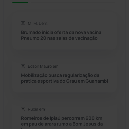
Rio de Contas
(410)
M. M. L em:
Rio do Antônio
(203)
Brumado inicia oferta da nova vacina
Pneumo 20 nas salas de vacinação
Rio do Pires
(97)
Saúde
(2427)
Edson Mauro em:
Mobilização busca regularização da
Seabra
(50)
prática esportiva do Grau em Guanambi
Sebastião Laranjeiras
(96)
Rúbia em:
Sítio do Mato
(42)
Romeiros de Ipiaú percorrem 600 km
em pau de arara rumo a Bom Jesus da
Sudoeste Baiano
(1530)