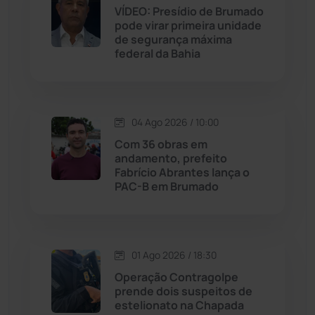
VÍDEO: Presídio de Brumado
Jequié
(312)
pode virar primeira unidade
de segurança máxima
federal da Bahia
Jussiape
(97)
Justiça
(1466)
04 Ago 2026 / 10:00
Lagoa Real
(182)
Com 36 obras em
andamento, prefeito
Licínio de Almeida
(118)
Fabrício Abrantes lança o
PAC-B em Brumado
Livramento de Nossa...
(1338)
Macaúbas
(713)
01 Ago 2026 / 18:30
Operação Contragolpe
Maetinga
(101)
prende dois suspeitos de
estelionato na Chapada