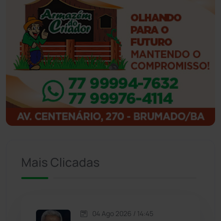
Ibiassucê
(167)
Ibicoara
(220)
Ibipitanga
(116)
Ibitiara
(32)
Igaporã
(218)
Ituaçu
(256)
Mais Clicadas
Iuiu
(173)
Jacaraci
(97)
04 Ago 2026 / 14:45