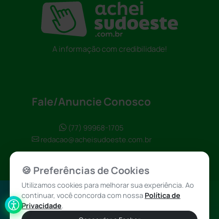
A informação com credibilidade!
Fale/Anuncie Conosco
(77) 99968-1705
redacao@acheisudoeste.com.br
🍪 Preferências de Cookies
Utilizamos cookies para melhorar sua experiência. Ao
continuar, você concorda com nossa
Política de
Política de
Achei Sudoeste
Privacidade
.
Privacidade
© 2026 - Todos