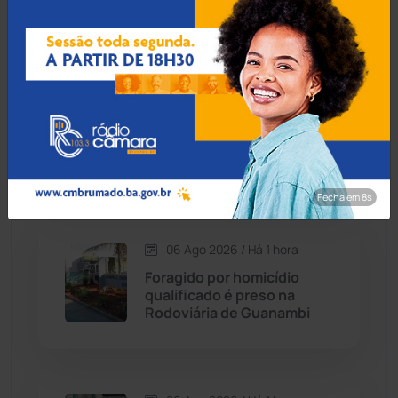
de Guanambi
Caraíbas
(103)
Carinhanha
(299)
06 Ago 2026 / Há 41 min
Idoso de 76 anos é preso
Caturama
(65)
por estuprar criança com
deficiência em Jequié
Chapada Diamantina
(430)
Fecha em 7s
Condeúba
(133)
06 Ago 2026 / Há 1 hora
Foragido por homicídio
Contendas do Sincorá
(79)
qualificado é preso na
Rodoviária de Guanambi
Cordeiros
(49)
Dom Basílio
(391)