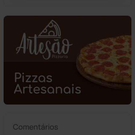
Pindaí
(103)
Piripá
(90)
Planalto
(59)
Poções
(182)
Polícia Civil
(57)
Polícia Militar
(27)
Política
(03)
Presidente Jânio Qu...
(125)
Comentários
Riacho de Santana
(309)