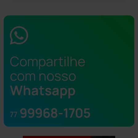
Compartilhe
com nosso
Whatsapp
99968-1705
77