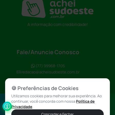
A informação com credibilidade!
Fale/Anuncie Conosco
(77) 99968-1705
redacao@acheisudoeste.com.br
🍪 Preferências de Cookies
Utilizamos cookies para melhorar sua experiência. Ao
continuar, você concorda com nossa
Política de
Política de
Achei Sudoeste
Privacidade
.
Privacidade
© 2026 - Todos
Concordar e Fechar