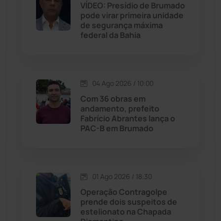
VÍDEO: Presídio de Brumado
Jequié
(313)
pode virar primeira unidade
de segurança máxima
federal da Bahia
Jussiape
(97)
Justiça
(1466)
04 Ago 2026 / 10:00
Lagoa Real
(182)
Com 36 obras em
andamento, prefeito
Licínio de Almeida
(118)
Fabrício Abrantes lança o
PAC-B em Brumado
Livramento de Nossa...
(1338)
Macaúbas
(713)
01 Ago 2026 / 18:30
Operação Contragolpe
Maetinga
(101)
prende dois suspeitos de
estelionato na Chapada