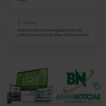
Tanhaçu
(425)
Tanque Novo
(126)
Lúcia em:
Mobilização busca regularização da
prática esportiva do Grau em Guanambi
Tecnologia
(12)
Urandi
(156)
Vitória da Conquista
(2513)