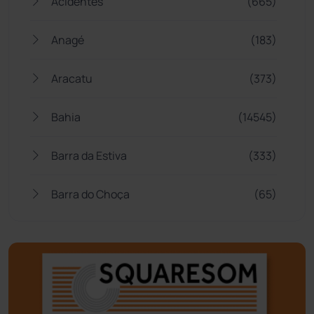
Acidentes
(665)
Anagé
(183)
Aracatu
(373)
Bahia
(14545)
Barra da Estiva
(333)
Barra do Choça
(65)
Belo Campo
(57)
Bom Jesus da Lapa
(505)
Boquira
(152)