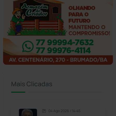
Ibiassucê
(167)
Ibicoara
(220)
Ibipitanga
(116)
Ibitiara
(32)
Igaporã
(218)
Ituaçu
(256)
Mais Clicadas
Iuiu
(173)
Jacaraci
(97)
04 Ago 2026 / 14:45