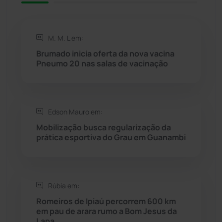
Rio de Contas
(410)
M. M. L em:
Rio do Antônio
(203)
Brumado inicia oferta da nova vacina
Pneumo 20 nas salas de vacinação
Rio do Pires
(98)
Saúde
(2427)
Edson Mauro em:
Mobilização busca regularização da
Seabra
(50)
prática esportiva do Grau em Guanambi
Sebastião Laranjeiras
(96)
Rúbia em:
Sítio do Mato
(42)
Romeiros de Ipiaú percorrem 600 km
em pau de arara rumo a Bom Jesus da
Sudoeste Baiano
(1530)
Lapa