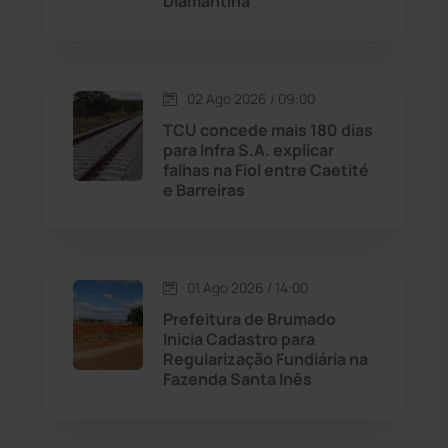
Diamantina
Malhada
(82)
Malhada de Pedras
(507)
02 Ago 2026 / 09:00
Matina
(71)
TCU concede mais 180 dias
para Infra S.A. explicar
falhas na Fiol entre Caetité
Mortugaba
(31)
e Barreiras
Mundo
(436)
Oliveira dos Brejinhos
(67)
01 Ago 2026 / 14:00
Prefeitura de Brumado
Palmas de Monte Alto
(260)
Inicia Cadastro para
Regularização Fundiária na
Fazenda Santa Inês
Paramirim
(342)