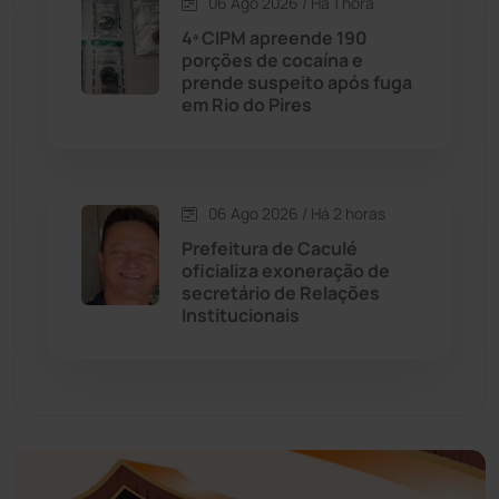
06 Ago 2026 / Há 1 hora
Economia
(1235)
4ª CIPM apreende 190
porções de cocaína e
prende suspeito após fuga
Educação
(232)
em Rio do Pires
Érico Cardoso
(82)
06 Ago 2026 / Há 2 horas
Esportes
(522)
Prefeitura de Caculé
oficializa exoneração de
Eventos
(24)
secretário de Relações
Institucionais
Feira da Mata
(23)
Guajeru
(130)
Guanambi
(3494)