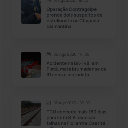
01 Ago 2026 / 18:30
Operação Contragolpe
Maetinga
(101)
prende dois suspeitos de
estelionato na Chapada
Diamantina
Malhada
(82)
Malhada de Pedras
(507)
06 Ago 2026 / 14:00
Matina
(71)
Acidente na BA-148, em
Piatã, mata brumadense de
31 anos e motorista
Mortugaba
(31)
Mundo
(436)
02 Ago 2026 / 09:00
Oliveira dos Brejinhos
(67)
TCU concede mais 180 dias
para Infra S.A. explicar
Palmas de Monte Alto
(260)
falhas na Fiol entre Caetité