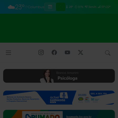
☁️
23°
Columbus
28°
91%
3km/h
31°/22°