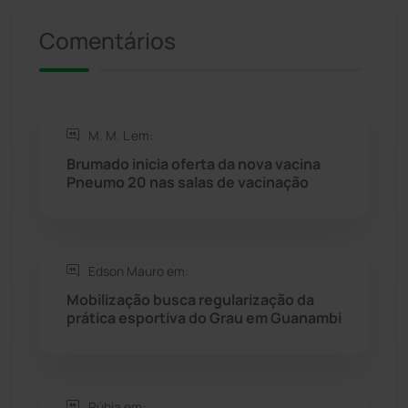
Presidente Jânio Qu...
(125)
Comentários
Riacho de Santana
(309)
Rio de Contas
(410)
M. M. L em:
Brumado inicia oferta da nova vacina
Rio do Antônio
(203)
Pneumo 20 nas salas de vacinação
Rio do Pires
(98)
Edson Mauro em:
Saúde
(2427)
Mobilização busca regularização da
prática esportiva do Grau em Guanambi
Seabra
(50)
Sebastião Laranjeiras
(96)
Rúbia em: