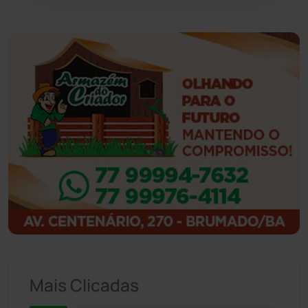
Guajeru
(130)
Guanambi
(3494)
Ibiassucê
(167)
Ibicoara
(220)
Ibipitanga
(116)
Ibitiara
(32)
Igaporã
(218)
Ituaçu
(256)
Mais Clicadas
Iuiu
(173)