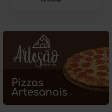
e Barreiras
Paramirim
(342)
Pindaí
(103)
Piripá
(90)
Planalto
(59)
Poções
(182)
Polícia Civil
(57)
Polícia Militar
(27)
Política
(03)