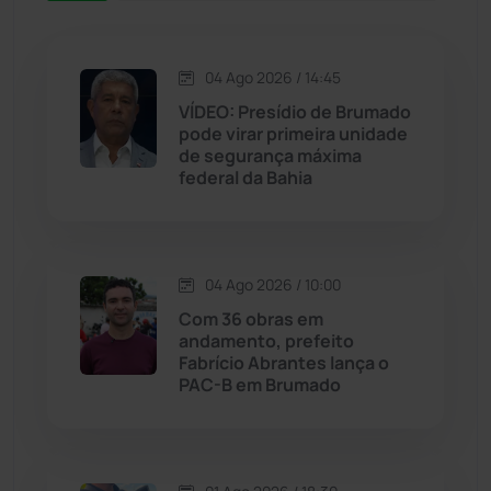
Jacaraci
(97)
04 Ago 2026 / 14:45
VÍDEO: Presídio de Brumado
Jequié
(313)
pode virar primeira unidade
de segurança máxima
federal da Bahia
Jussiape
(97)
Justiça
(1466)
04 Ago 2026 / 10:00
Lagoa Real
(182)
Com 36 obras em
andamento, prefeito
Licínio de Almeida
(118)
Fabrício Abrantes lança o
PAC-B em Brumado
Livramento de Nossa...
(1338)
Macaúbas
(713)