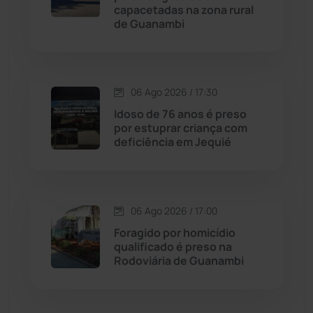
Cordeiros
(49)
capacetadas na zona rural
de Guanambi
Dom Basílio
(391)
Economia
(1235)
06 Ago 2026 / 17:30
Idoso de 76 anos é preso
Educação
(232)
por estuprar criança com
deficiência em Jequié
Érico Cardoso
(82)
Esportes
(522)
06 Ago 2026 / 17:00
Foragido por homicídio
Eventos
(24)
qualificado é preso na
Rodoviária de Guanambi
Feira da Mata
(23)