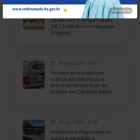
07 Ago 2026 / Há 3 horas
Candiba
(157)
Fecha em 8s
Tanhaçu: Homem é detido
na BA-026 transportando
Cândido Sales
(121)
R$ 1,3 milhão em mala para
Alagoas
Caraíbas
(103)
Carinhanha
(299)
06 Ago 2026 / 18:30
Homem procurado por
Caturama
(65)
tráfico em São Paulo é
preso ao tentar fugir de
ônibus em Cândido Sales
Chapada Diamantina
(430)
Condeúba
(133)
06 Ago 2026 / 18:00
Contendas do Sincorá
(79)
Homem é esfaqueado no
pulso e agredido a