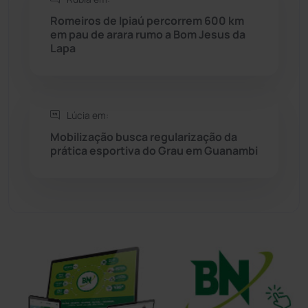
Sítio do Mato
(42)
Romeiros de Ipiaú percorrem 600 km
em pau de arara rumo a Bom Jesus da
Lapa
Sudoeste Baiano
(1530)
Tanhaçu
(426)
Lúcia em:
Tanque Novo
(126)
Mobilização busca regularização da
prática esportiva do Grau em Guanambi
Tecnologia
(12)
Urandi
(156)
Vitória da Conquista
(2513)