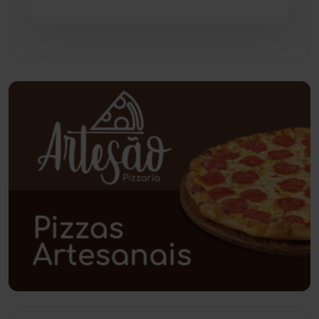
Pindaí
(103)
Piripá
(90)
Planalto
(59)
Poções
(182)
Polícia Civil
(58)
Polícia Militar
(27)
Política
(03)
Presidente Jânio Qu...
(125)