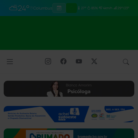
⛅
24°
Columbus
27°
85%
4km/h
29°/23°