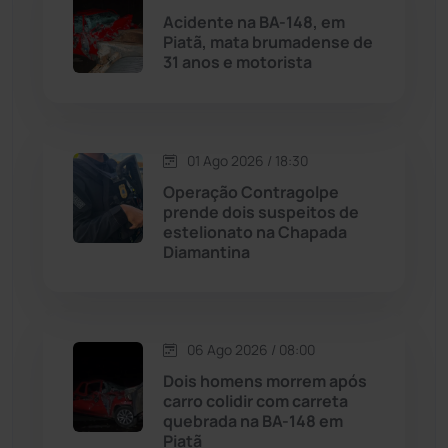
Acidente na BA-148, em
Piatã, mata brumadense de
Malhada
(82)
31 anos e motorista
Malhada de Pedras
(507)
Matina
(71)
01 Ago 2026 / 18:30
Operação Contragolpe
prende dois suspeitos de
Mortugaba
(31)
estelionato na Chapada
Diamantina
Mundo
(436)
Oliveira dos Brejinhos
(67)
06 Ago 2026 / 08:00
Palmas de Monte Alto
(260)
Dois homens morrem após
carro colidir com carreta
quebrada na BA-148 em
Paramirim
(342)
Piatã