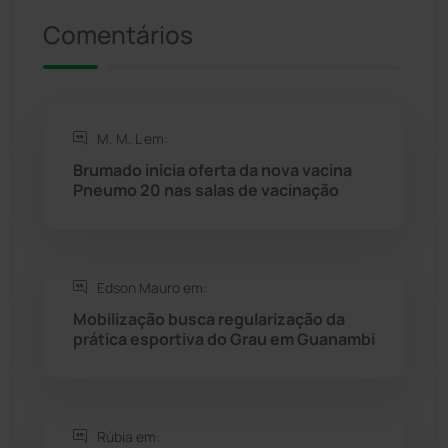
Comentários
Riacho de Santana
(309)
Rio de Contas
(410)
M. M. L em:
Rio do Antônio
(203)
Brumado inicia oferta da nova vacina
Pneumo 20 nas salas de vacinação
Rio do Pires
(98)
Saúde
(2427)
Edson Mauro em:
Seabra
(50)
Mobilização busca regularização da
prática esportiva do Grau em Guanambi
Sebastião Laranjeiras
(96)
Sítio do Mato
(42)
Rúbia em: