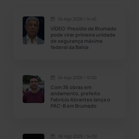
Jacaraci
(97)
Jequié
(314)
04 Ago 2026 / 14:45
VÍDEO: Presídio de Brumado
pode virar primeira unidade
Jussiape
(97)
de segurança máxima
federal da Bahia
Justiça
(1467)
Lagoa Real
(182)
04 Ago 2026 / 10:00
Licínio de Almeida
(118)
Com 36 obras em
andamento, prefeito
Fabrício Abrantes lança o
Livramento de Nossa...
(1338)
PAC-B em Brumado
Macaúbas
(714)
06 Ago 2026 / 14:00
Maetinga
(101)