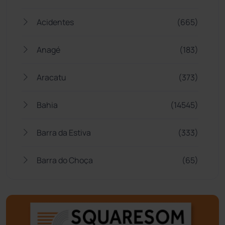
Acidentes
(665)
Anagé
(183)
Aracatu
(373)
Bahia
(14545)
Barra da Estiva
(333)
Barra do Choça
(65)
Belo Campo
(57)
Bom Jesus da Lapa
(506)