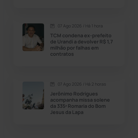
Dom Basílio
(391)
Economia
(1235)
07 Ago 2026 / Há 1 hora
TCM condena ex-prefeito
Educação
(232)
de Urandi a devolver R$ 1,7
milhão por falhas em
contratos
Érico Cardoso
(82)
Esportes
(522)
07 Ago 2026 / Há 2 horas
Eventos
(24)
Jerônimo Rodrigues
acompanha missa solene
da 335ª Romaria do Bom
Feira da Mata
(23)
Jesus da Lapa
Guajeru
(130)