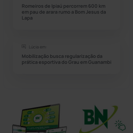
Romeiros de Ipiaú percorrem 600 km
Sudoeste Baiano
(1530)
em pau de arara rumo a Bom Jesus da
Lapa
Tanhaçu
(426)
Tanque Novo
(126)
Lúcia em:
Mobilização busca regularização da
Tecnologia
(12)
prática esportiva do Grau em Guanambi
Urandi
(157)
Vitória da Conquista
(2514)