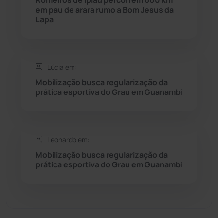
Sebastião Laranjeiras
(96)
em pau de arara rumo a Bom Jesus da
Lapa
Sítio do Mato
(42)
Sudoeste Baiano
(1530)
Lúcia em:
Mobilização busca regularização da
Tanhaçu
(425)
prática esportiva do Grau em Guanambi
Tanque Novo
(126)
Tecnologia
(12)
Leonardo em:
Mobilização busca regularização da
prática esportiva do Grau em Guanambi
Urandi
(155)
Vitória da Conquista
(2513)