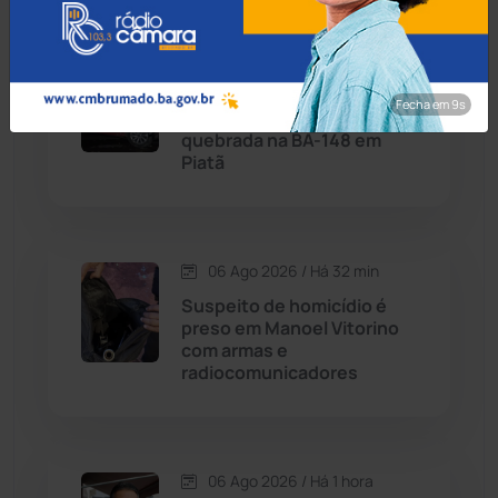
Caetité
(1504)
06 Ago 2026 / Há 2 min
Candiba
(157)
Dois homens morrem após
Fecha em 8s
carro colidir com carreta
Cândido Sales
(120)
quebrada na BA-148 em
Piatã
Caraíbas
(103)
Carinhanha
(299)
06 Ago 2026 / Há 32 min
Suspeito de homicídio é
Caturama
(65)
preso em Manoel Vitorino
com armas e
radiocomunicadores
Chapada Diamantina
(430)
Condeúba
(133)
06 Ago 2026 / Há 1 hora