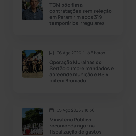
Contendas do Sincorá
(79)
TCM põe fim a
contratações sem seleção
Cordeiros
(49)
em Paramirim após 319
temporários irregulares
Dom Basílio
(391)
Economia
(1235)
06 Ago 2026 / Há 8 horas
Operação Muralhas do
Educação
(231)
Sertão cumpre mandados e
apreende munição e R$ 6
mil em Brumado
Érico Cardoso
(82)
Esportes
(522)
05 Ago 2026 / 18:30
Eventos
(24)
Ministério Público
recomenda rigor na
fiscalização de gastos
Feira da Mata
(23)