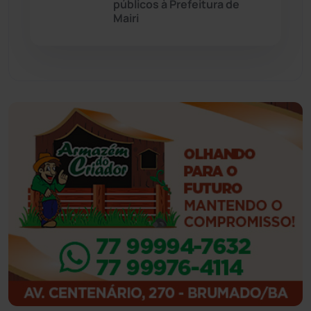
públicos à Prefeitura de
Mairi
Guajeru
(130)
Guanambi
(3492)
Ibiassucê
(167)
Ibicoara
(220)
Ibipitanga
(116)
Ibitiara
(31)
Igaporã
(217)
Ituaçu
(256)