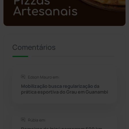
Política
(03)
Presidente Jânio Qu...
(125)
Riacho de Santana
(309)
Comentários
Rio de Contas
(410)
Rio do Antônio
(203)
Edson Mauro em:
Rio do Pires
(97)
Mobilização busca regularização da
prática esportiva do Grau em Guanambi
Saúde
(2427)
Seabra
(49)
Rúbia em:
Romeiros de Ipiaú percorrem 600 km