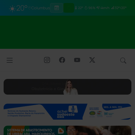
☀️
20°
Columbus
22°
96%
4km/h
32°/20°