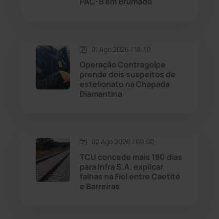
PAC-B em Brumado
Macaúbas
(713)
Maetinga
(101)
01 Ago 2026 / 18:30
Operação Contragolpe
Malhada
(82)
prende dois suspeitos de
estelionato na Chapada
Diamantina
Malhada de Pedras
(507)
Matina
(71)
02 Ago 2026 / 09:00
Mortugaba
(31)
TCU concede mais 180 dias
para Infra S.A. explicar
falhas na Fiol entre Caetité
Mundo
(436)
e Barreiras
Oliveira dos Brejinhos
(67)