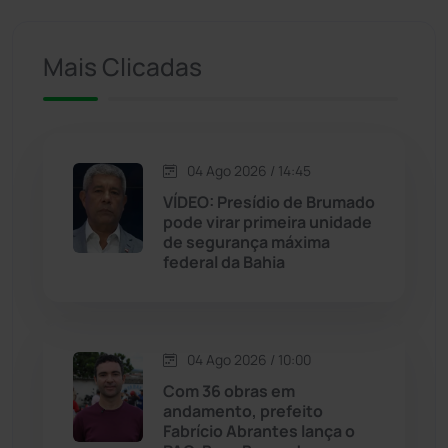
Iuiu
(173)
Mais Clicadas
Jacaraci
(97)
Jequié
(311)
04 Ago 2026 / 14:45
VÍDEO: Presídio de Brumado
Jussiape
(97)
pode virar primeira unidade
de segurança máxima
Justiça
(1464)
federal da Bahia
Lagoa Real
(182)
04 Ago 2026 / 10:00
Licínio de Almeida
(118)
Com 36 obras em
andamento, prefeito
Livramento de Nossa...
(1338)
Fabrício Abrantes lança o