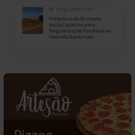
Palmas de Monte Alto
(260)
01 Ago 2026 / 14:00
Prefeitura de Brumado
Paramirim
(342)
Inicia Cadastro para
Regularização Fundiária na
Fazenda Santa Inês
Pindaí
(103)
Piripá
(90)
Planalto
(59)
Poções
(182)
Polícia Civil
(56)
Polícia Militar
(27)