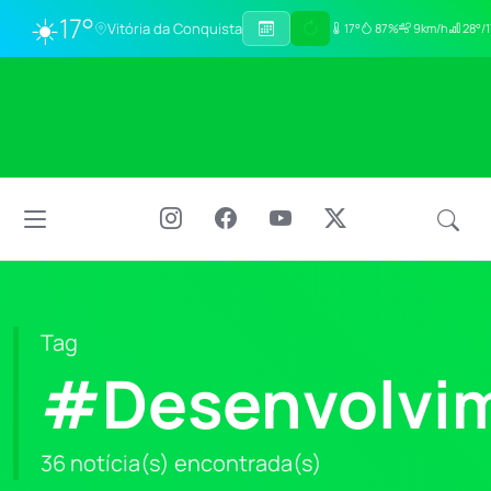
☀️
17°
Vitória da Conquista
17°
87%
9km/h
28°/1
Tag
#Desenvolvim
36 notícia(s) encontrada(s)