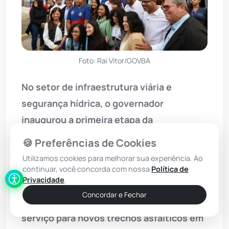
Foto: Raí Vitor/GOVBA
No setor de infraestrutura viária e
segurança hídrica, o governador
inaugurou a primeira etapa da
pavimentação asfáltica de 14 quilômetros
🍪 Preferências de Cookies
da BA-959, ligando o distrito de José
Utilizamos cookies para melhorar sua experiência. Ao
Gonçalves à localidade de Lagoa do
continuar, você concorda com nossa
Política de
Privacidade
.
Batista, em
Anagé
. Novas frentes de
Concordar e Fechar
trabalho foram abertas com ordens de
serviço para novos trechos asfálticos em