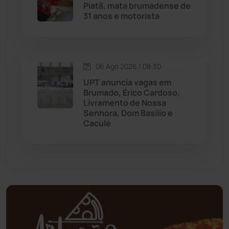
Piatã, mata brumadense de
31 anos e motorista
Mundo
(437)
Oliveira dos Brejinhos
(67)
06 Ago 2026 / 08:30
Palmas de Monte Alto
(261)
UPT anuncia vagas em
Brumado, Érico Cardoso,
Livramento de Nossa
Paramirim
(342)
Senhora, Dom Basílio e
Caculé
Pindaí
(103)
Piripá
(90)
Planalto
(59)
Poções
(182)