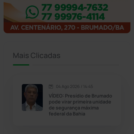
Ibitiara
(32)
Igaporã
(218)
Ituaçu
(256)
Iuiu
(173)
Mais Clicadas
Jacaraci
(97)
Jequié
(314)
04 Ago 2026 / 14:45
VÍDEO: Presídio de Brumado
pode virar primeira unidade
Jussiape
(98)
de segurança máxima
federal da Bahia
Justiça
(1470)