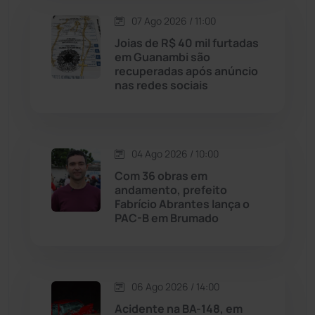
Lagoa Real
(182)
07 Ago 2026 / 11:00
Licínio de Almeida
(118)
Joias de R$ 40 mil furtadas
em Guanambi são
recuperadas após anúncio
Livramento de Nossa...
(1338)
nas redes sociais
Macaúbas
(714)
04 Ago 2026 / 10:00
Maetinga
(101)
Com 36 obras em
andamento, prefeito
Malhada
(82)
Fabrício Abrantes lança o
PAC-B em Brumado
Malhada de Pedras
(508)
Matina
(71)
06 Ago 2026 / 14:00
Acidente na BA-148, em
Mortugaba
(31)