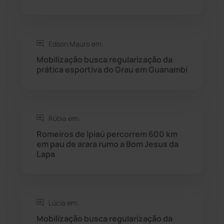
Saúde
(2427)
Edson Mauro em:
Seabra
(50)
Mobilização busca regularização da
prática esportiva do Grau em Guanambi
Sebastião Laranjeiras
(96)
Sítio do Mato
(42)
Rúbia em:
Sudoeste Baiano
(1530)
Romeiros de Ipiaú percorrem 600 km
em pau de arara rumo a Bom Jesus da
Lapa
Tanhaçu
(426)
Tanque Novo
(126)
Lúcia em:
Tecnologia
(12)
Mobilização busca regularização da