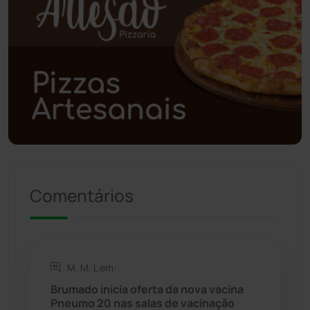
Polícia Civil
(58)
Polícia Militar
(27)
Política
(03)
Presidente Jânio Qu...
(125)
Riacho de Santana
(309)
Comentários
Rio de Contas
(410)
Rio do Antônio
(203)
M. M. L em:
Brumado inicia oferta da nova vacina
Rio do Pires
(98)
Pneumo 20 nas salas de vacinação