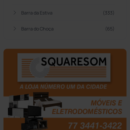
Barra da Estiva
(333)
Barra do Choça
(65)
Belo Campo
(57)
Bom Jesus da Lapa
(508)
Boquira
(152)
Botuporã
(72)
Brasil
(7680)
Brumado
(31958)