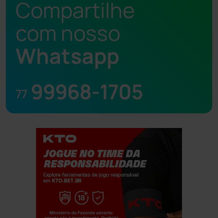
Compartilhe
com nosso
Whatsapp
99968-1705
77