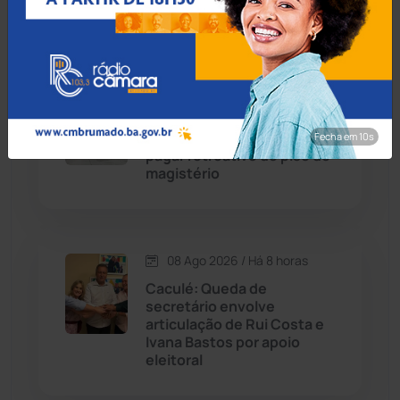
com tiro em Salvador
Chapada Diamantina
(430)
Condeúba
(133)
08 Ago 2026 / Há 1 hora
TJBA nega recurso e obriga
Contendas do Sincorá
(79)
prefeitura de Jussiape a
Fecha em 8s
pagar retroativo do piso do
Cordeiros
(49)
magistério
Dom Basílio
(391)
08 Ago 2026 / Há 8 horas
Economia
(1235)
Caculé: Queda de
secretário envolve
Educação
(232)
articulação de Rui Costa e
Ivana Bastos por apoio
eleitoral
Érico Cardoso
(82)