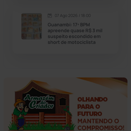
Esportes
(522)
07 Ago 2026 / 18:00
Eventos
(24)
Guanambi: 17º BPM
apreende quase R$ 3 mil
suspeito escondido em
Feira da Mata
(23)
short de motociclista
Guajeru
(130)
Guanambi
(3498)
Ibiassucê
(167)
Ibicoara
(221)
Ibipitanga
(116)