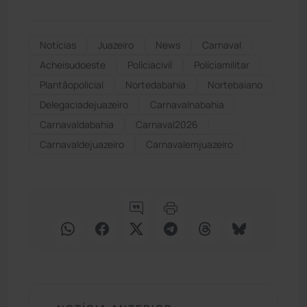
Notícias
Juazeiro
News
Carnaval
Acheisudoeste
Políciacivil
Políciamilitar
Plantãopolicial
Nortedabahia
Nortebaiano
Delegaciadejuazeiro
Carnavalnabahia
Carnavaldabahia
Carnaval2026
Carnavaldejuazeiro
Carnavalemjuazeiro