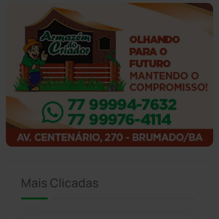
Guanambi
(3494)
Ibiassucê
(167)
Ibicoara
(220)
Ibipitanga
(116)
Ibitiara
(32)
Igaporã
(218)
Ituaçu
(256)
Mais Clicadas
Iuiu
(173)