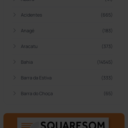
Acidentes
(665)
Anagé
(183)
Aracatu
(373)
Bahia
(14545)
Barra da Estiva
(333)
Barra do Choça
(65)
Belo Campo
(57)
Bom Jesus da Lapa
(505)