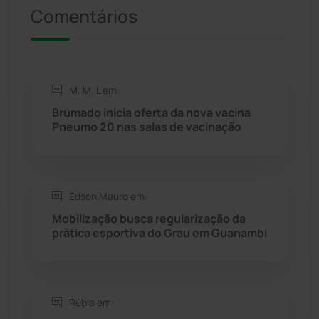
Comentários
Riacho de Santana
(309)
Rio de Contas
(410)
M. M. L em:
Rio do Antônio
(203)
Brumado inicia oferta da nova vacina
Pneumo 20 nas salas de vacinação
Rio do Pires
(98)
Saúde
(2427)
Edson Mauro em:
Mobilização busca regularização da
Seabra
(50)
prática esportiva do Grau em Guanambi
Sebastião Laranjeiras
(96)
Rúbia em:
Sítio do Mato
(42)