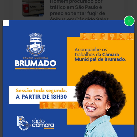
Homem procurado por
tráfico em São Paulo é
Cândido Sales
(121)
preso ao tentar fugir de
ônibus em Cândido Sales
Caraíbas
(103)
Carinhanha
(299)
06 Ago 2026 / Há 2 horas
Homem é esfaqueado no
Caturama
(65)
pulso e agredido a
capacetadas na zona rural
de Guanambi
Chapada Diamantina
(430)
Condeúba
(133)
06 Ago 2026 / Há 3 horas
Contendas do Sincorá
(79)
Idoso de 76 anos é preso
por estuprar criança com
Cordeiros
(49)
deficiência em Jequié