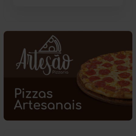
Pindaí
(103)
Piripá
(90)
Planalto
(59)
Poções
(182)
Polícia Civil
(57)
Polícia Militar
(27)
Política
(03)
Presidente Jânio Qu...
(125)