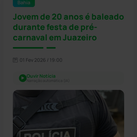
Bahia
Jovem de 20 anos é baleado
durante festa de pré-
carnaval em Juazeiro
01 Fev 2026 / 19:00
Ouvir Notícia
Narração automática (IA)