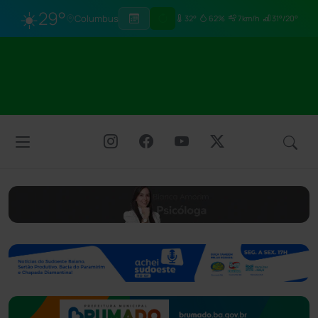
☀️
29°
Columbus
32°
62%
7km/h
31°/20°