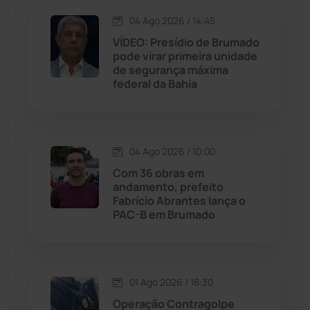
Jacaraci
(97)
04 Ago 2026 / 14:45
VÍDEO: Presídio de Brumado
Jequié
(313)
pode virar primeira unidade
de segurança máxima
federal da Bahia
Jussiape
(97)
Justiça
(1466)
04 Ago 2026 / 10:00
Lagoa Real
(182)
Com 36 obras em
andamento, prefeito
Licínio de Almeida
(118)
Fabrício Abrantes lança o
PAC-B em Brumado
Livramento de Nossa...
(1338)
Macaúbas
(713)
01 Ago 2026 / 18:30
Operação Contragolpe