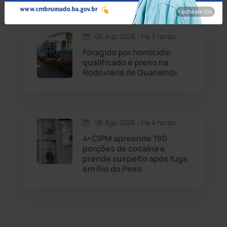
Fecha em 8s
Dom Basílio
(391)
06 Ago 2026 / Há 3 horas
Economia
(1235)
Foragido por homicídio
qualificado é preso na
Educação
(232)
Rodoviária de Guanambi
Érico Cardoso
(82)
06 Ago 2026 / Há 4 horas
Esportes
(522)
4ª CIPM apreende 190
porções de cocaína e
Eventos
(24)
prende suspeito após fuga
em Rio do Pires
Feira da Mata
(23)
Guajeru
(130)